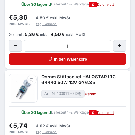
Über 30 lagernd
Lieferzeit 1–2 Werktage
G
Datenblatt
€5,36
4,50 €
exkl. MwSt.
zzgl. Versand
INKL. MWST.
5,36 €
4,50 €
Gesamt:
inkl. /
exkl. MwSt.
−
+
🛒
In den Warenkorb
Osram Stiftsockel HALOSTAR IRC
Merken
64440 50W 12V GY6.35
Osram
Art.-Nr.
1000112080
Über 30 lagernd
Lieferzeit 1–2 Werktage
G
Datenblatt
€5,74
4,82 €
exkl. MwSt.
zzgl. Versand
INKL. MWST.