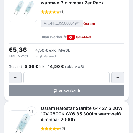
warmweiß dimmbar 2er Pack
(1)
Osram
Art.-Nr.
1055000049
ausverkauft
G
Datenblatt
€5,36
4,50 €
exkl. MwSt.
zzgl. Versand
INKL. MWST.
5,36 €
4,50 €
Gesamt:
inkl. /
exkl. MwSt.
−
+
🛒
ausverkauft
Osram Halostar Starlite 64427 S 20W
Merken
12V 2800K GY6.35 300lm warmweiß
dimmbar 2000h
(2)