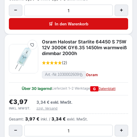
−
+
🛒
In den Warenkorb
Osram Halostar Starlite 64450 S 75W
Merken
12V 3000K GY6.35 1450lm warmweiß
dimmbar 2000h
(2)
Osram
Art.-Nr.
1030002609
Über 30 lagernd
Lieferzeit 1–2 Werktage
G
Datenblatt
€3,97
3,34 €
exkl. MwSt.
zzgl. Versand
INKL. MWST.
3,97 €
3,34 €
Gesamt:
inkl. /
exkl. MwSt.
−
+