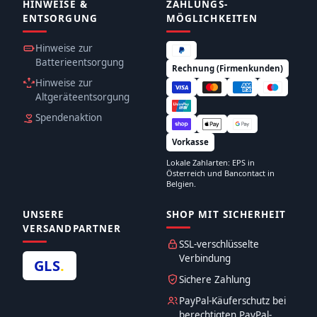
HINWEISE &
ZAHLUNGS­
ENTSORGUNG
MÖGLICHKEITEN
Hinweise zur
Batterieentsorgung
Rechnung (Firmenkunden)
Hinweise zur
Altgeräteentsorgung
Spendenaktion
Vorkasse
Lokale Zahlarten: EPS in
Österreich und Bancontact in
Belgien.
UNSERE
SHOP MIT SICHERHEIT
VERSANDPARTNER
SSL-verschlüsselte
Verbindung
GLS
.
Sichere Zahlung
PayPal-Käuferschutz bei
berechtigten PayPal-