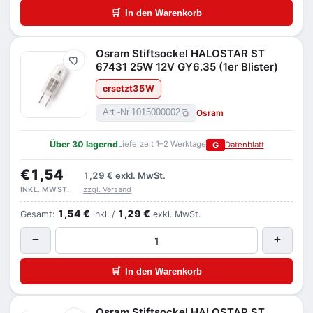
🛒
In den Warenkorb
Osram Stiftsockel HALOSTAR ST
Merken
67431 25W 12V GY6.35 (1er Blister)
ersetzt
35
W
Osram
Art.-Nr.
1015000002
Über 30 lagernd
Lieferzeit 1–2 Werktage
G
Datenblatt
€1,54
1,29 €
exkl. MwSt.
zzgl. Versand
INKL. MWST.
1,54 €
1,29 €
Gesamt:
inkl. /
exkl. MwSt.
−
+
🛒
In den Warenkorb
Osram Stiftsockel HALOSTAR ST