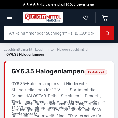
4,8
basierend auf
10.533
Bewertungen
Merkzettel
Warenko
Artikelnummer oder Suchbegriff – z. B. „GU10 940 dimmbar“
Leuchtmittelmarkt
Leuchtmittel
Halogenleuchtmittel
GY6.35 Halogenlampen
GY6.35 Halogenlampen
12 Artikel
GY6.35-Halogenlampen sind Niedervolt-
Stiftsockellampen für 12 V – im Sortiment die
Osram-HALOSTAR-Reihe. Sie sitzen in Pendel-,
Tisch- und Einbauleuchten und brauchen, wie alle
Die Auswahl richtet sich nach Wattzahl; geführt
12-V-Typen, einen passenden Trafo bzw. ein
werden gängige Stufen wie 25, 35, 50 und 60 W.
Betriebsgerät.
Das Licht ist warmweiß. Eine LED-Alternative für