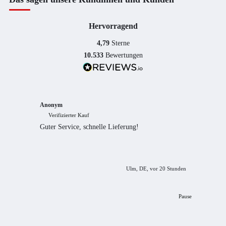
Hervorragend
4,79
Sterne
10.533
Bewertungen
Anonym
Anony
Verifizierter Kauf
Verif
Guter Service, schnelle Lieferung!
freundl
empfeh
Ulm, DE, vor 20 Stunden
Pause