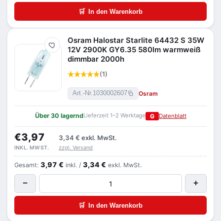
🛒
In den Warenkorb
Osram Halostar Starlite 64432 S 35W
Merken
12V 2900K GY6.35 580lm warmweiß
dimmbar 2000h
(1)
Osram
Art.-Nr.
1030002607
Über 30 lagernd
Lieferzeit 1–2 Werktage
G
Datenblatt
€3,97
3,34 €
exkl. MwSt.
zzgl. Versand
INKL. MWST.
3,97 €
3,34 €
Gesamt:
inkl. /
exkl. MwSt.
−
+
🛒
In den Warenkorb