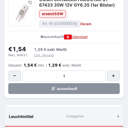
Merken
67433 35W 12V GY6.35 (1er Blister)
ersetzt
50
W
Osram
Art.-Nr.
1015000003
ausverkauft
G
Datenblatt
€1,54
1,29 €
exkl. MwSt.
zzgl. Versand
INKL. MWST.
1,54 €
1,29 €
Gesamt:
inkl. /
exkl. MwSt.
−
+
🛒
ausverkauft
Leuchtmittel
Kategorien