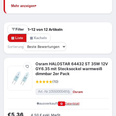
Niedervolt-Stiftsockel ist verlinkt.
Mehr anzeigen
1–12 von 12 Artikeln
Filter
▤ Liste
▦ Kacheln
Sortierung
Osram HALOSTAR 64432 ST 35W 12V
Merken
GY6.35 mit Stecksockel warmweiß
dimmbar 2er Pack
(10)
Osram
Art.-Nr.
1055000048
ausverkauft
G
Datenblatt
€5,36
4,50 €
exkl. MwSt.