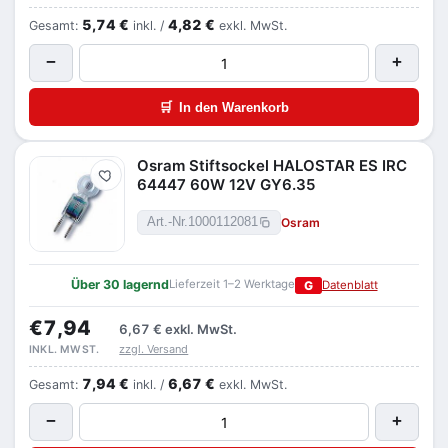
5,74 €
4,82 €
Gesamt:
inkl. /
exkl. MwSt.
−
+
🛒
In den Warenkorb
Osram Stiftsockel HALOSTAR ES IRC
Merken
64447 60W 12V GY6.35
Osram
Art.-Nr.
1000112081
Über 30 lagernd
Lieferzeit 1–2 Werktage
G
Datenblatt
€7,94
6,67 €
exkl. MwSt.
zzgl. Versand
INKL. MWST.
7,94 €
6,67 €
Gesamt:
inkl. /
exkl. MwSt.
−
+