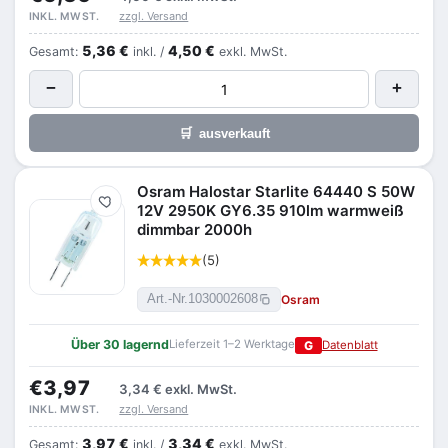
zzgl. Versand
INKL. MWST.
5,36 €
4,50 €
Gesamt:
inkl. /
exkl. MwSt.
−
+
🛒
ausverkauft
Osram Halostar Starlite 64440 S 50W
Merken
12V 2950K GY6.35 910lm warmweiß
dimmbar 2000h
(5)
Osram
Art.-Nr.
1030002608
Über 30 lagernd
Lieferzeit 1–2 Werktage
G
Datenblatt
€3,97
3,34 €
exkl. MwSt.
zzgl. Versand
INKL. MWST.
3,97 €
3,34 €
Gesamt:
inkl. /
exkl. MwSt.