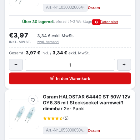
Osram
Art.-Nr.
1030002606
Über 30 lagernd
Lieferzeit 1–2 Werktage
G
Datenblatt
€3,97
3,34 €
exkl. MwSt.
zzgl. Versand
INKL. MWST.
3,97 €
3,34 €
Gesamt:
inkl. /
exkl. MwSt.
−
+
🛒
In den Warenkorb
Osram HALOSTAR 64440 ST 50W 12V
Merken
GY6.35 mit Stecksockel warmweiß
dimmbar 2er Pack
(5)
Osram
Art.-Nr.
1055000050