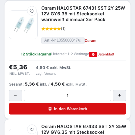
Osram HALOSTAR 67431 SST 2Y 25W
Merken
12V GY6.35 mit Stecksockel
warmweiß dimmbar 2er Pack
(1)
Osram
Art.-Nr.
1055000047
12 Stück lagernd
Lieferzeit 1–2 Werktage
G
Datenblatt
€5,36
4,50 €
exkl. MwSt.
zzgl. Versand
INKL. MWST.
5,36 €
4,50 €
Gesamt:
inkl. /
exkl. MwSt.
−
+
🛒
In den Warenkorb
Osram HALOSTAR 67433 SST 2Y 35W
Merken
12V GY6.35 mit Stecksockel