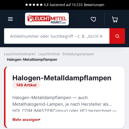
4,8
basierend auf
10.533
Bewertungen
Merkzettel
Warenko
Artikelnummer oder Suchbegriff – z. B. „GU10 940 dimmbar“
Leuchtmittelmarkt
Leuchtmittel
Entladungslampen
Halogen-Metalldampflampen
Halogen-Metalldampflampen
149 Artikel
Halogen-Metalldampflampen — auch
Metallhalogenid-Lampen, je nach Hersteller als
HQI, CDM (MASTERColour) oder HCI bezeichnet —
liefern helles, neutral- bis tageslichtweißes Licht
Mehr anzeigen
mit guter Farbwiedergabe. Eingesetzt werden sie