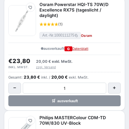
Osram Powerstar HQI-TS 70W/D
Merken
Excellence RX7S (tageslicht /
daylight)
(1)
Osram
Art.-Nr.
1000111275
ausverkauft
G
Datenblatt
€23,80
20,00 €
exkl. MwSt.
zzgl. Versand
INKL. MWST.
23,80 €
20,00 €
Gesamt:
inkl. /
exkl. MwSt.
−
+
🛒
ausverkauft
Philips MASTERColour CDM-TD
Merken
70W/830 UV-Block