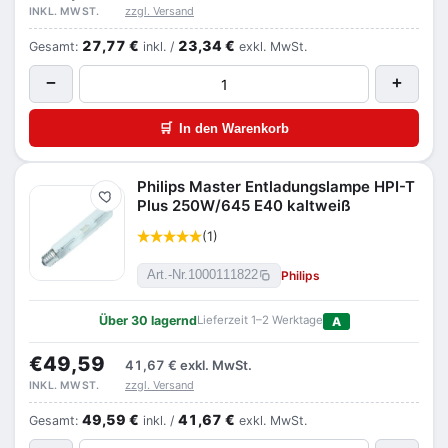
zzgl. Versand
INKL. MWST.
27,77 €
23,34 €
Gesamt:
inkl. /
exkl. MwSt.
−
+
🛒
In den Warenkorb
Philips Master Entladungslampe HPI-T
Merken
Plus 250W/645 E40 kaltweiß
(1)
Philips
Art.-Nr.
1000111822
Über 30 lagernd
Lieferzeit 1–2 Werktage
A
€49,59
41,67 €
exkl. MwSt.
zzgl. Versand
INKL. MWST.
49,59 €
41,67 €
Gesamt:
inkl. /
exkl. MwSt.