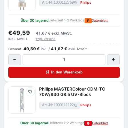
Philips
Art.-Nr.
1000112769
Über 30 lagernd
Lieferzeit 1–2 Werktage
F
Datenblatt
€49,59
41,67 €
exkl. MwSt.
zzgl. Versand
INKL. MWST.
49,59 €
41,67 €
Gesamt:
inkl. /
exkl. MwSt.
−
+
🛒
In den Warenkorb
Philips MASTERColour CDM-TC
Merken
70W/830 G8.5 UV-Block
Philips
Art.-Nr.
1000111122
Über 30 lagernd
Lieferzeit 1–2 Werktage
G
Datenblatt