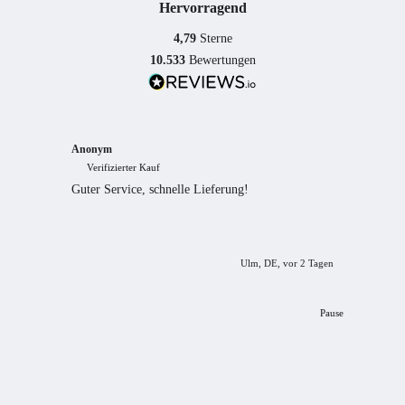
Hervorragend
4,79
Sterne
10.533
Bewertungen
Anonym
Anony
Verifizierter Kauf
Verif
Guter Service, schnelle Lieferung!
freundl
empfeh
Ulm, DE, vor 2 Tagen
Pause