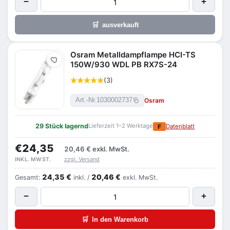
−
+
🛒
ausverkauft
Osram Metalldampflampe HCI-TS
Merken
150W/930 WDL PB RX7S-24
(3)
Osram
Art.-Nr.
1030002737
29 Stück lagernd
Lieferzeit 1–2 Werktage
F
Datenblatt
€24,35
20,46 €
exkl. MwSt.
zzgl. Versand
INKL. MWST.
24,35 €
20,46 €
Gesamt:
inkl. /
exkl. MwSt.
−
+
🛒
In den Warenkorb