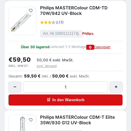
Philips MASTERColour CDM-TD
Merken
70W/942 UV-Block
(1)
Philips
Art.-Nr.
1000111117
Über 30 lagernd
Lieferzeit 1–2 Werktage
G
Datenblatt
€59,50
50,00 €
exkl. MwSt.
zzgl. Versand
INKL. MWST.
59,50 €
50,00 €
Gesamt:
inkl. /
exkl. MwSt.
−
+
🛒
In den Warenkorb
Philips MASTERColour CDM-T Elite
Merken
35W/930 G12 UV-Block