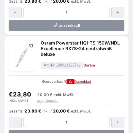
23,80 €
20,00 €
Gesamt:
inkl. /
exkl. MwSt.
−
+
🛒
ausverkauft
Osram Powerstar HQI-TS 150W/NDL
Merken
Excellence RX7S-24 neutralweiß
deluxe
Osram
Art.-Nr.
1000111277
ausverkauft
G
Datenblatt
€23,80
20,00 €
exkl. MwSt.
zzgl. Versand
INKL. MWST.
23,80 €
20,00 €
Gesamt:
inkl. /
exkl. MwSt.
−
+