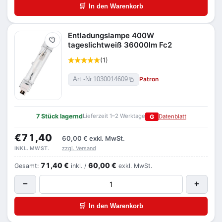
🛒
In den Warenkorb
Entladungslampe 400W
Merken
tageslichtweiß 36000lm Fc2
(1)
Patron
Art.-Nr.
1030014609
7 Stück lagernd
Lieferzeit 1–2 Werktage
G
Datenblatt
€71,40
60,00 €
exkl. MwSt.
zzgl. Versand
INKL. MWST.
71,40 €
60,00 €
Gesamt:
inkl. /
exkl. MwSt.
−
+
🛒
In den Warenkorb