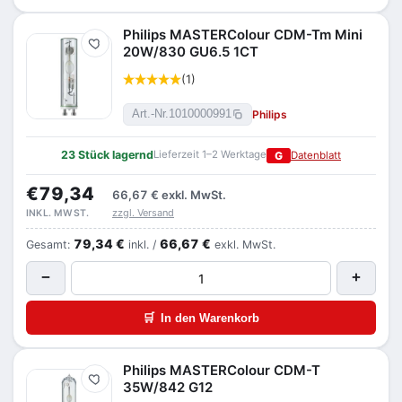
Philips MASTERColour CDM-Tm Mini
Merken
20W/830 GU6.5 1CT
(1)
Philips
Art.-Nr.
1010000991
23 Stück lagernd
Lieferzeit 1–2 Werktage
G
Datenblatt
€79,34
66,67 €
exkl. MwSt.
zzgl. Versand
INKL. MWST.
79,34 €
66,67 €
Gesamt:
inkl. /
exkl. MwSt.
−
+
🛒
In den Warenkorb
Philips MASTERColour CDM-T
Merken
35W/842 G12