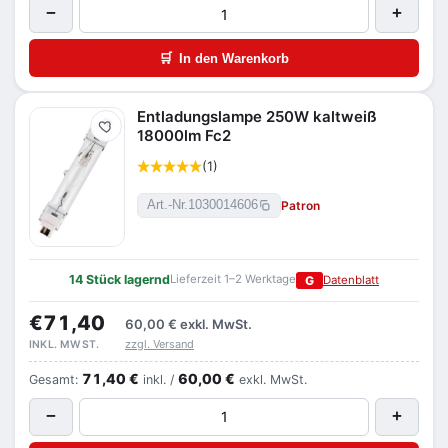
−
+
🛒
In den Warenkorb
Entladungslampe 250W kaltweiß
Merken
18000lm Fc2
(1)
Patron
Art.-Nr.
1030014606
14 Stück lagernd
Lieferzeit 1–2 Werktage
G
Datenblatt
€71,40
60,00 €
exkl. MwSt.
zzgl. Versand
INKL. MWST.
71,40 €
60,00 €
Gesamt:
inkl. /
exkl. MwSt.
−
+