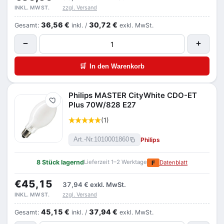
zzgl. Versand
INKL. MWST.
36,56 €
30,72 €
Gesamt:
inkl. /
exkl. MwSt.
−
+
🛒
In den Warenkorb
Philips MASTER CityWhite CDO-ET
Merken
Plus 70W/828 E27
(1)
Philips
Art.-Nr.
1010001860
8 Stück lagernd
Lieferzeit 1–2 Werktage
F
Datenblatt
€45,15
37,94 €
exkl. MwSt.
zzgl. Versand
INKL. MWST.
45,15 €
37,94 €
Gesamt:
inkl. /
exkl. MwSt.