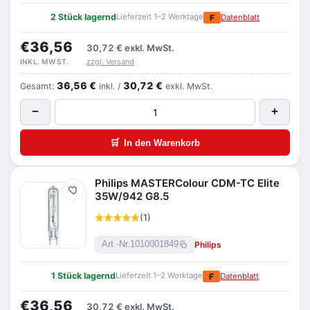
2 Stück lagernd
Lieferzeit 1–2 Werktage
F
Datenblatt
€36,56
30,72 €
exkl. MwSt.
zzgl. Versand
INKL. MWST.
36,56 €
30,72 €
Gesamt:
inkl. /
exkl. MwSt.
−
+
🛒
In den Warenkorb
Philips MASTERColour CDM-TC Elite
Merken
35W/942 G8.5
(1)
Philips
Art.-Nr.
1010001849
1 Stück lagernd
Lieferzeit 1–2 Werktage
F
Datenblatt
€36,56
30,72 €
exkl. MwSt.