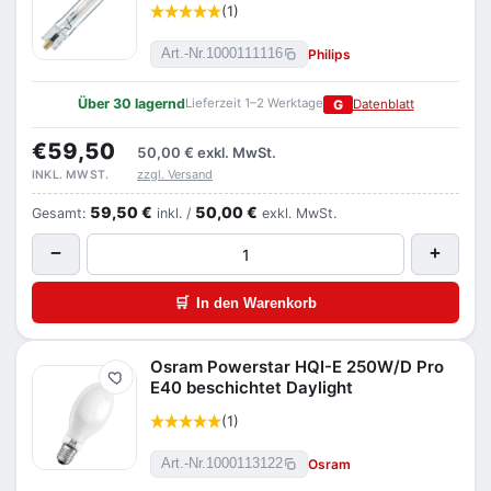
(1)
Philips
Art.-Nr.
1000111116
Über 30 lagernd
Lieferzeit 1–2 Werktage
G
Datenblatt
€59,50
50,00 €
exkl. MwSt.
zzgl. Versand
INKL. MWST.
59,50 €
50,00 €
Gesamt:
inkl. /
exkl. MwSt.
−
+
🛒
In den Warenkorb
Osram Powerstar HQI-E 250W/D Pro
Merken
E40 beschichtet Daylight
(1)
Osram
Art.-Nr.
1000113122