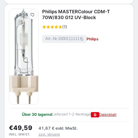
Philips MASTERColour CDM-T
Merken
70W/830 G12 UV-Block
(1)
Philips
Art.-Nr.
1000111111
Über 30 lagernd
Lieferzeit 1–2 Werktage
G
Datenblatt
€49,59
41,67 €
exkl. MwSt.
zzgl. Versand
INKL. MWST.