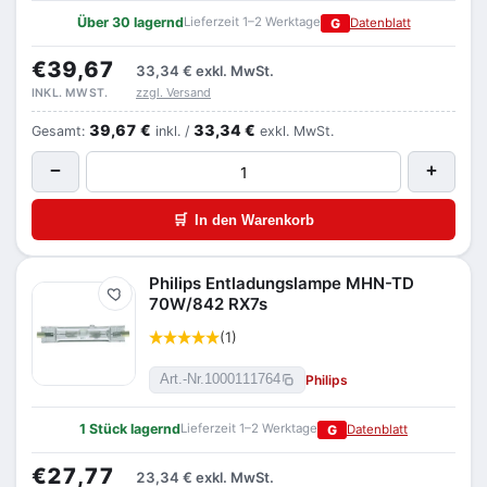
Über 30 lagernd
Lieferzeit 1–2 Werktage
G
Datenblatt
€39,67
33,34 €
exkl. MwSt.
zzgl. Versand
INKL. MWST.
39,67 €
33,34 €
Gesamt:
inkl. /
exkl. MwSt.
−
+
🛒
In den Warenkorb
Philips Entladungslampe MHN-TD
Merken
70W/842 RX7s
(1)
Philips
Art.-Nr.
1000111764
1 Stück lagernd
Lieferzeit 1–2 Werktage
G
Datenblatt
€27,77
23,34 €
exkl. MwSt.