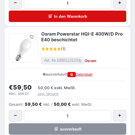
−
+
🛒
In den Warenkorb
Osram Powerstar HQI-E 400W/D Pro
Merken
E40 beschichtet
(1)
Osram
Art.-Nr.
1000113123
ausverkauft
G
Datenblatt
€59,50
50,00 €
exkl. MwSt.
zzgl. Versand
INKL. MWST.
59,50 €
50,00 €
Gesamt:
inkl. /
exkl. MwSt.
−
+
🛒
ausverkauft