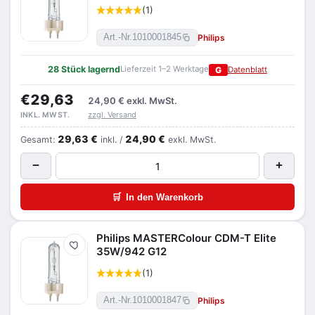
(1)
Philips
Art.-Nr.
1010001845
28 Stück lagernd
Lieferzeit 1–2 Werktage
G
Datenblatt
€29,63
24,90 €
exkl. MwSt.
zzgl. Versand
INKL. MWST.
29,63 €
24,90 €
Gesamt:
inkl. /
exkl. MwSt.
−
+
🛒
In den Warenkorb
Philips MASTERColour CDM-T Elite
Merken
35W/942 G12
(1)
Philips
Art.-Nr.
1010001847