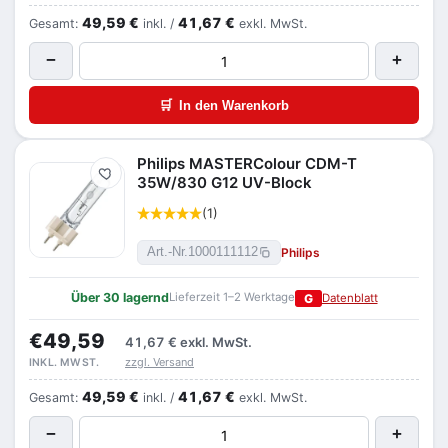
49,59 €
41,67 €
Gesamt:
inkl. /
exkl. MwSt.
−
+
🛒
In den Warenkorb
Philips MASTERColour CDM-T
Merken
35W/830 G12 UV-Block
(1)
Philips
Art.-Nr.
1000111112
Über 30 lagernd
Lieferzeit 1–2 Werktage
G
Datenblatt
€49,59
41,67 €
exkl. MwSt.
zzgl. Versand
INKL. MWST.
49,59 €
41,67 €
Gesamt:
inkl. /
exkl. MwSt.
−
+