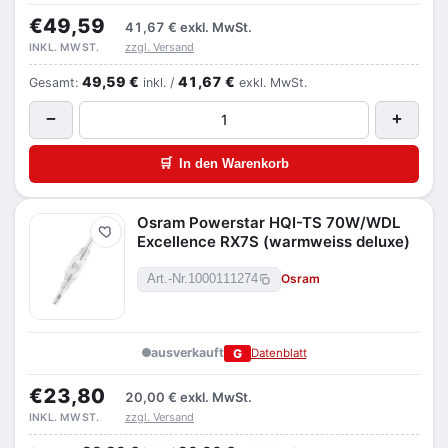
€49,59
41,67 €
exkl. MwSt.
zzgl. Versand
INKL. MWST.
49,59 €
41,67 €
Gesamt:
inkl. /
exkl. MwSt.
−
+
🛒
In den Warenkorb
Osram Powerstar HQI-TS 70W/WDL
Merken
Excellence RX7S (warmweiss deluxe)
Osram
Art.-Nr.
1000111274
ausverkauft
G
Datenblatt
€23,80
20,00 €
exkl. MwSt.
zzgl. Versand
INKL. MWST.