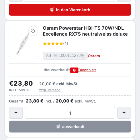
🛒
In den Warenkorb
Osram Powerstar HQI-TS 70W/NDL
Merken
Excellence RX7S neutralweiss deluxe
(1)
Osram
Art.-Nr.
1000111273
ausverkauft
G
Datenblatt
€23,80
20,00 €
exkl. MwSt.
zzgl. Versand
INKL. MWST.
23,80 €
20,00 €
Gesamt:
inkl. /
exkl. MwSt.
−
+
🛒
ausverkauft