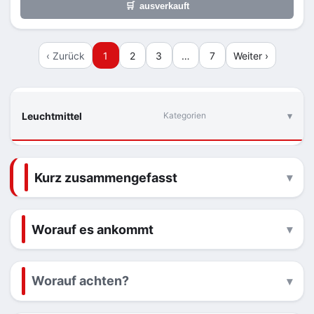
🛒
ausverkauft
‹ Zurück
1
2
3
…
7
Weiter ›
Leuchtmittel
Kategorien
Kurz zusammengefasst
Worauf es ankommt
Worauf achten?