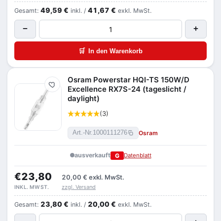
49,59 €
41,67 €
Gesamt:
inkl. /
exkl. MwSt.
−
+
🛒
In den Warenkorb
Osram Powerstar HQI-TS 150W/D
Merken
Excellence RX7S-24 (tageslicht /
daylight)
(3)
Osram
Art.-Nr.
1000111276
ausverkauft
G
Datenblatt
€23,80
20,00 €
exkl. MwSt.
zzgl. Versand
INKL. MWST.
23,80 €
20,00 €
Gesamt:
inkl. /
exkl. MwSt.