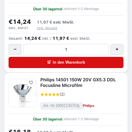
Über 30 lagernd
Lieferzeit 1–2 Werktage
€14,24
11,97 €
exkl. MwSt.
zzgl. Versand
INKL. MWST.
14,24 €
11,97 €
Gesamt:
inkl. /
exkl. MwSt.
−
+
🛒
In den Warenkorb
Philips 14501 150W 20V GX5.3 DDL
Merken
Focusline Microfilm
(2)
Philips
Art.-Nr.
1000113575
Über 30 lagernd
Lieferzeit 1–2 Werktage
€16,18