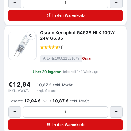
−
+
🛒
In den Warenkorb
Osram Xenophot 64638 HLX 100W
Merken
24V G6.35
(1)
Osram
Art.-Nr.
1000113216
Über 30 lagernd
Lieferzeit 1–2 Werktage
€12,94
10,87 €
exkl. MwSt.
zzgl. Versand
INKL. MWST.
12,94 €
10,87 €
Gesamt:
inkl. /
exkl. MwSt.
−
+
🛒
In den Warenkorb