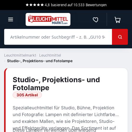
4,8
basierend auf
10.533
Bewertungen
Merkzettel
Warenko
Artikelnummer oder Suchbegriff – z. B. „GU10 940 dimmbar“
Leuchtmittelmarkt
Leuchtmittel
Studio-, Projektions- und Fotolampe
Studio-, Projektions- und
Fotolampe
305 Artikel
Spezialleuchtmittel für Studio, Bühne, Projektion
und Fotografie: Lampen mit definierter Lichtfarbe
und exakten Maßen, wie sie Projektoren, Studio-
und Effektgeräte verlangen. Das Sortiment ist auf
Diese Lampen verwenden überwiegend