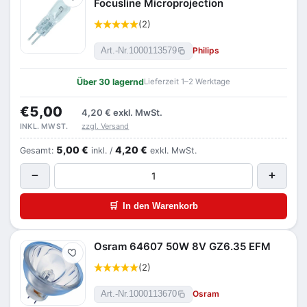
Merken
Focusline Microprojection
(2)
Philips
Art.-Nr.
1000113579
Über 30 lagernd
Lieferzeit 1–2 Werktage
€5,00
4,20 €
exkl. MwSt.
zzgl. Versand
INKL. MWST.
5,00 €
4,20 €
Gesamt:
inkl. /
exkl. MwSt.
−
+
🛒
In den Warenkorb
Osram 64607 50W 8V GZ6.35 EFM
Merken
(2)
Osram
Art.-Nr.
1000113670