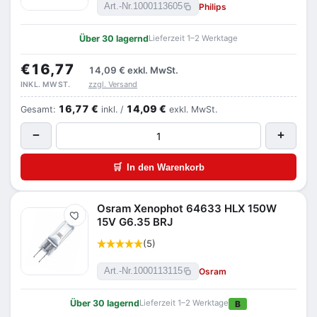
Philips
Art.-Nr.
1000113605
Über 30 lagernd
Lieferzeit 1–2 Werktage
€16,77
14,09 €
exkl. MwSt.
zzgl. Versand
INKL. MWST.
16,77 €
14,09 €
Gesamt:
inkl. /
exkl. MwSt.
−
+
🛒
In den Warenkorb
Osram Xenophot 64633 HLX 150W
Merken
15V G6.35 BRJ
(5)
Osram
Art.-Nr.
1000113115
Über 30 lagernd
Lieferzeit 1–2 Werktage
B