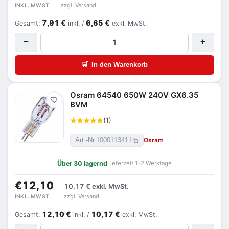
zzgl. Versand
INKL. MWST.
7,91 €
6,65 €
Gesamt:
inkl. /
exkl. MwSt.
−
+
🛒
In den Warenkorb
Osram 64540 650W 240V GX6.35
Merken
BVM
(1)
Osram
Art.-Nr.
1000113411
Über 30 lagernd
Lieferzeit 1–2 Werktage
€12,10
10,17 €
exkl. MwSt.
zzgl. Versand
INKL. MWST.
12,10 €
10,17 €
Gesamt:
inkl. /
exkl. MwSt.