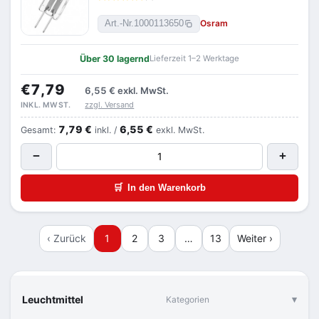
Osram
Art.-Nr.
1000113650
Über 30 lagernd
Lieferzeit 1–2 Werktage
€7,79
6,55 €
exkl. MwSt.
zzgl. Versand
INKL. MWST.
7,79 €
6,55 €
Gesamt:
inkl. /
exkl. MwSt.
−
+
🛒
In den Warenkorb
‹ Zurück
1
2
3
…
13
Weiter ›
Leuchtmittel
Kategorien