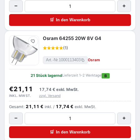
−
+
🛒
In den Warenkorb
Osram 64255 20W 8V G4
Merken
(1)
Osram
Art.-Nr.
1000113403
21 Stück lagernd
Lieferzeit 1–2 Werktage
B
€21,11
17,74 €
exkl. MwSt.
zzgl. Versand
INKL. MWST.
21,11 €
17,74 €
Gesamt:
inkl. /
exkl. MwSt.
−
+
🛒
In den Warenkorb