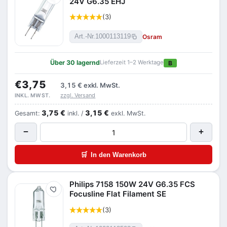
24V G6.35 EHJ
(3)
Osram
Art.-Nr.
1000113119
Über 30 lagernd
Lieferzeit 1–2 Werktage
B
€3,75
3,15 €
exkl. MwSt.
zzgl. Versand
INKL. MWST.
3,75 €
3,15 €
Gesamt:
inkl. /
exkl. MwSt.
−
+
🛒
In den Warenkorb
Philips 7158 150W 24V G6.35 FCS
Merken
Focusline Flat Filament SE
(3)