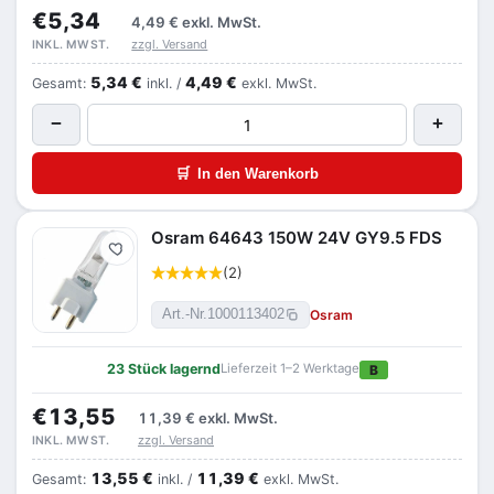
€5,34
4,49 €
exkl. MwSt.
zzgl. Versand
INKL. MWST.
5,34 €
4,49 €
Gesamt:
inkl. /
exkl. MwSt.
−
+
🛒
In den Warenkorb
Osram 64643 150W 24V GY9.5 FDS
Merken
(2)
Osram
Art.-Nr.
1000113402
23 Stück lagernd
Lieferzeit 1–2 Werktage
B
€13,55
11,39 €
exkl. MwSt.
zzgl. Versand
INKL. MWST.
13,55 €
11,39 €
Gesamt:
inkl. /
exkl. MwSt.