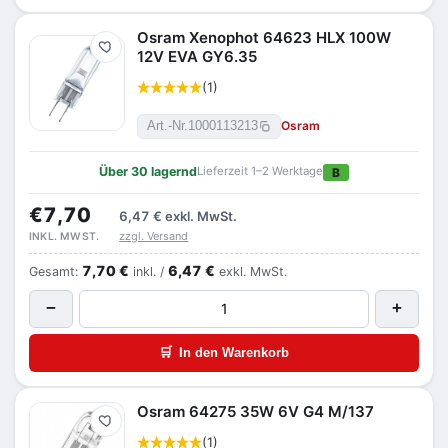
Osram Xenophot 64623 HLX 100W
Merken
12V EVA GY6.35
(1)
Osram
Art.-Nr.
1000113213
Über 30 lagernd
Lieferzeit 1–2 Werktage
B
€7,70
6,47 €
exkl. MwSt.
zzgl. Versand
INKL. MWST.
7,70 €
6,47 €
Gesamt:
inkl. /
exkl. MwSt.
−
+
🛒
In den Warenkorb
Osram 64275 35W 6V G4 M/137
Merken
(1)