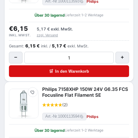
Philips
Art.-Nr.
1000113593
Über 30 lagernd
Lieferzeit 1–2 Werktage
€6,15
5,17 €
exkl. MwSt.
zzgl. Versand
INKL. MWST.
6,15 €
5,17 €
Gesamt:
inkl. /
exkl. MwSt.
−
+
🛒
In den Warenkorb
Philips 7158XHP 150W 24V G6.35 FCS
Merken
Focusline Flat Filament SE
(2)
Philips
Art.-Nr.
1000113594
Über 30 lagernd
Lieferzeit 1–2 Werktage