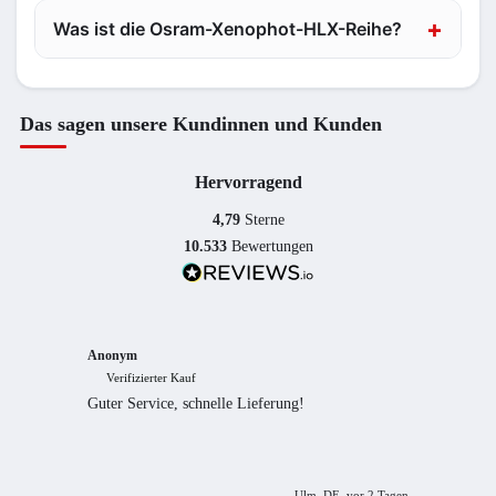
Was ist die Osram-Xenophot-HLX-Reihe?
Das sagen unsere Kundinnen und Kunden
Hervorragend
4,79
Sterne
10.533
Bewertungen
Anonym
Anony
Verifizierter Kauf
Verif
Guter Service, schnelle Lieferung!
freundl
empfeh
Ulm, DE, vor 2 Tagen