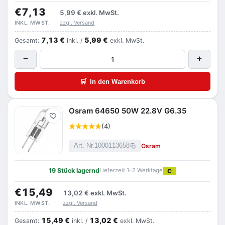
€7,13
5,99 €
exkl. MwSt.
zzgl. Versand
INKL. MWST.
7,13 €
5,99 €
Gesamt:
inkl. /
exkl. MwSt.
−
+
🛒
In den Warenkorb
Osram 64650 50W 22.8V G6.35
Merken
(4)
Osram
Art.-Nr.
1000113658
19 Stück lagernd
Lieferzeit 1–2 Werktage
C
€15,49
13,02 €
exkl. MwSt.
zzgl. Versand
INKL. MWST.
15,49 €
13,02 €
Gesamt:
inkl. /
exkl. MwSt.