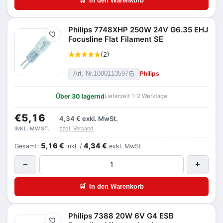
🛒
In den Warenkorb
Philips 7748XHP 250W 24V G6.35 EHJ
Merken
Focusline Flat Filament SE
(2)
Philips
Art.-Nr.
1000113597
Über 30 lagernd
Lieferzeit 1–2 Werktage
€5,16
4,34 €
exkl. MwSt.
zzgl. Versand
INKL. MWST.
5,16 €
4,34 €
Gesamt:
inkl. /
exkl. MwSt.
−
+
🛒
In den Warenkorb
Philips 7388 20W 6V G4 ESB