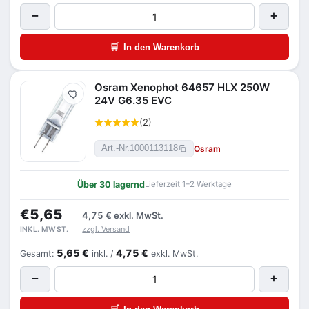
−
+
🛒
In den Warenkorb
Osram Xenophot 64657 HLX 250W
Merken
24V G6.35 EVC
(2)
Osram
Art.-Nr.
1000113118
Über 30 lagernd
Lieferzeit 1–2 Werktage
€5,65
4,75 €
exkl. MwSt.
zzgl. Versand
INKL. MWST.
5,65 €
4,75 €
Gesamt:
inkl. /
exkl. MwSt.
−
+