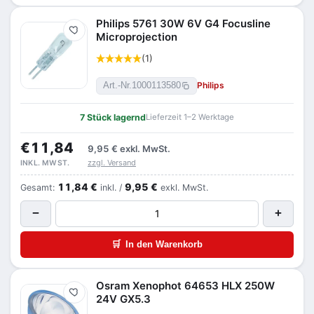
Philips 5761 30W 6V G4 Focusline
Merken
Microprojection
(1)
Philips
Art.-Nr.
1000113580
7 Stück lagernd
Lieferzeit 1–2 Werktage
€11,84
9,95 €
exkl. MwSt.
zzgl. Versand
INKL. MWST.
11,84 €
9,95 €
Gesamt:
inkl. /
exkl. MwSt.
−
+
🛒
In den Warenkorb
Osram Xenophot 64653 HLX 250W
Merken
24V GX5.3