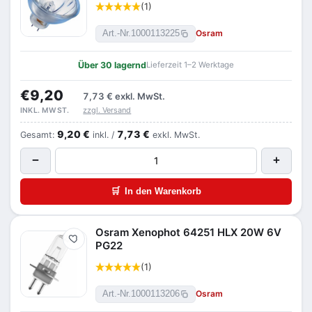
(1)
Osram
Art.-Nr.
1000113225
Über 30 lagernd
Lieferzeit 1–2 Werktage
€9,20
7,73 €
exkl. MwSt.
zzgl. Versand
INKL. MWST.
9,20 €
7,73 €
Gesamt:
inkl. /
exkl. MwSt.
−
+
🛒
In den Warenkorb
Osram Xenophot 64251 HLX 20W 6V
Merken
PG22
(1)
Osram
Art.-Nr.
1000113206