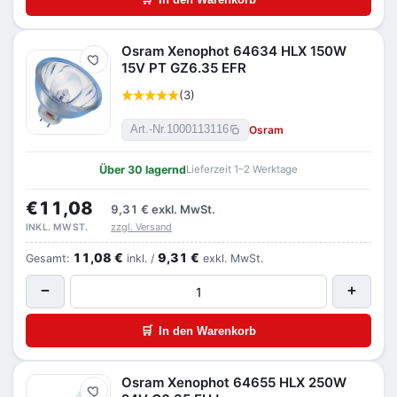
Osram Xenophot 64634 HLX 150W
Merken
15V PT GZ6.35 EFR
(3)
Osram
Art.-Nr.
1000113116
Über 30 lagernd
Lieferzeit 1–2 Werktage
€11,08
9,31 €
exkl. MwSt.
zzgl. Versand
INKL. MWST.
11,08 €
9,31 €
Gesamt:
inkl. /
exkl. MwSt.
−
+
🛒
In den Warenkorb
Osram Xenophot 64655 HLX 250W
Merken