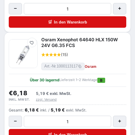
−
+
🛒
In den Warenkorb
Osram Xenophot 64640 HLX 150W
Merken
24V G6.35 FCS
(15)
Osram
Art.-Nr.
1000113117
Über 30 lagernd
Lieferzeit 1–2 Werktage
B
€6,18
5,19 €
exkl. MwSt.
zzgl. Versand
INKL. MWST.
6,18 €
5,19 €
Gesamt:
inkl. /
exkl. MwSt.
−
+
🛒
In den Warenkorb