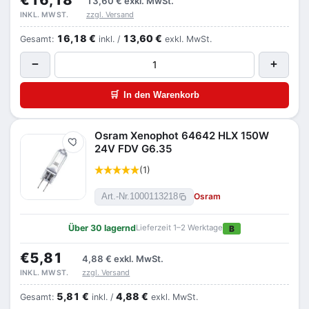
13,60 €
exkl. MwSt.
zzgl. Versand
INKL. MWST.
16,18 €
13,60 €
Gesamt:
inkl. /
exkl. MwSt.
−
+
🛒
In den Warenkorb
Osram Xenophot 64642 HLX 150W
Merken
24V FDV G6.35
(1)
Osram
Art.-Nr.
1000113218
Über 30 lagernd
Lieferzeit 1–2 Werktage
B
€5,81
4,88 €
exkl. MwSt.
zzgl. Versand
INKL. MWST.
5,81 €
4,88 €
Gesamt:
inkl. /
exkl. MwSt.