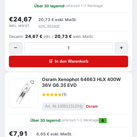
Über 30 lagernd
Lieferzeit 1–2 Werktage
€24,67
20,73 €
exkl. MwSt.
zzgl. Versand
INKL. MWST.
24,67 €
20,73 €
Gesamt:
inkl. /
exkl. MwSt.
−
+
🛒
In den Warenkorb
Osram Xenophot 64663 HLX 400W
Merken
36V G6.35 EVD
(1)
Osram
Art.-Nr.
1000113120
Über 30 lagernd
Lieferzeit 1–2 Werktage
B
€7,91
6,65 €
exkl. MwSt.