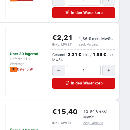
🛒
In den Warenkorb
€2,21
1,86 €
exkl. MwSt.
zzgl. Versand
INKL. MWST.
Über 30 lagernd
2,21 €
1,86 €
Gesamt:
inkl. /
exkl.
Lieferzeit 1–2
MwSt.
Werktage
F
Datenblatt
−
+
🛒
In den Warenkorb
€15,40
12,94 €
exkl.
MwSt.
zzgl. Versand
INKL. MWST.