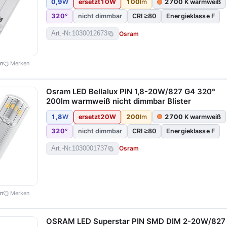
0,9
W
ersetzt
10
W
100
lm
2700
K warmweiß
320
°
nicht dimmbar
CRI ≥80
Energieklasse F
Osram
Art.-Nr.
1030012673
en
Merken
Osram LED Bellalux PIN 1,8-20W/827 G4 320°
200lm warmweiß nicht dimmbar Blister
1,8
W
ersetzt
20
W
200
lm
2700
K warmweiß
320
°
nicht dimmbar
CRI ≥80
Energieklasse F
Osram
Art.-Nr.
1030001737
en
Merken
OSRAM LED Superstar PIN SMD DIM 2-20W/827