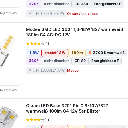
320
°
nicht dimmbar
CRI ≥80
Energieklasse F
en
Merken
Osram / Ledvance
Art.-Nr.
1030013279
Modee SMD LED 360° 1,8-18W/827 warmweiß
180lm G4 AC-DC 12V
(1)
1,8
W
ersetzt
18
W
180
lm
2700
K warmweiß
360
°
nicht dimmbar
CRI 80
Energieklasse F
Modee
Art.-Nr.
1030012488
en
Merken
Osram LED Base 320° Pin 0,9-10W/827
warmweiß 100lm G4 12V 5er Blister
(1)