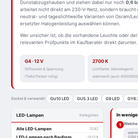
Dunstabzugshauben und ziehen dabei nur noch
0,6 b
arbeitet nicht direkt am 230-V-Netz, sondern braucht 
neutral- und tageslichtweiße Varianten von Osram/Ledv
ersetzter Halogenleistung auswählen können.
Wer unsicher ist, ob die vorhandene Leuchte oder der 
relevanten Prüfpunkte im Kaufberater direkt darunter.
G4 · 12 V
2700 K
Stiftsockel & Spannung
Lichtfarbe: überwiegend
(Trafo/Treiber nötig)
warmweiß (auch 4000/6000
Sockel & verwandt:
GU10 LED
GU5.3 LED
G9 LED
GY6.
In wenige
LED-Lampen
Kategorien
Welche 
1
Alle LED-Lampen
3242
warm
LED-Lampen nach Bauform
1910
2700 