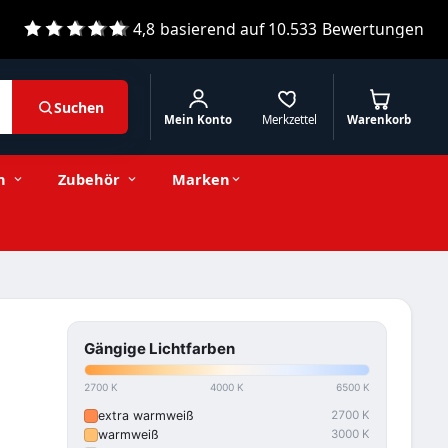
4,8
basierend auf
10.533
Bewertungen
Suchen
Mein Konto
Merkzettel
Warenkorb
n
Zubehör
Marken
Gängige Lichtfarben
2700 K
4000 K
6500 K
extra warmweiß
2700 K
warmweiß
3000 K