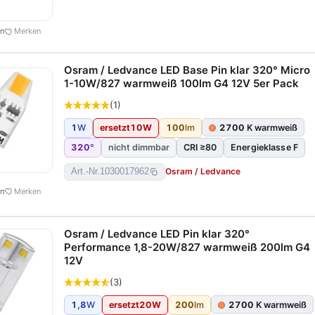
en
Merken
Osram / Ledvance LED Base Pin klar 320° Micro
1-10W/827 warmweiß 100lm G4 12V 5er Pack
(1)
1
W
ersetzt
10
W
100
lm
2700
K warmweiß
320
°
nicht dimmbar
CRI ≥80
Energieklasse F
Osram / Ledvance
Art.-Nr.
1030017962
en
Merken
Osram / Ledvance LED Pin klar 320°
Performance 1,8-20W/827 warmweiß 200lm G4
12V
(3)
1,8
W
ersetzt
20
W
200
lm
2700
K warmweiß