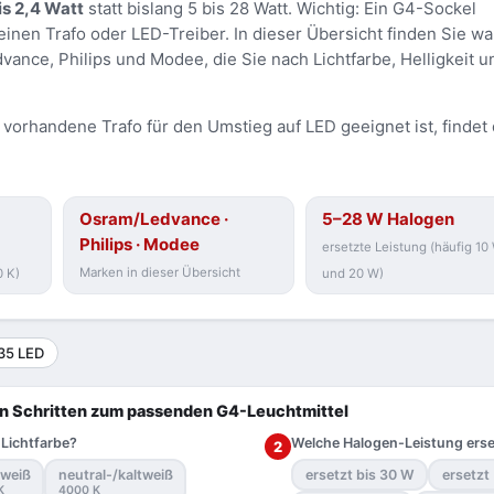
is 2,4 Watt
statt bislang 5 bis 28 Watt. Wichtig: Ein G4-Sockel
einen Trafo oder LED-Treiber. In dieser Übersicht finden Sie w
ance, Philips und Modee, die Sie nach Lichtfarbe, Helligkeit u
vorhandene Trafo für den Umstieg auf LED geeignet ist, findet 
Osram/Ledvance ·
5–28 W Halogen
Philips · Modee
ersetzte Leistung (häufig 10
Marken in dieser Übersicht
 K)
und 20 W)
35 LED
n Schritten zum passenden G4-Leuchtmittel
Lichtfarbe?
Welche Halogen-Leistung ers
2
weiß
neutral-/kaltweiß
ersetzt bis 30 W
ersetzt
K
4000 K