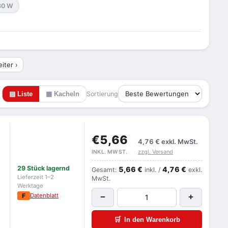
80 W
iter ›
▤ Liste
▦ Kacheln
Sortierung
€5,66
4,76 €
exkl. MwSt.
zzgl. Versand
INKL. MWST.
29 Stück lagernd
5,66 €
4,76 €
Gesamt:
inkl. /
exkl.
Lieferzeit 1–2
MwSt.
Werktage
F
Datenblatt
−
+
🛒
In den Warenkorb