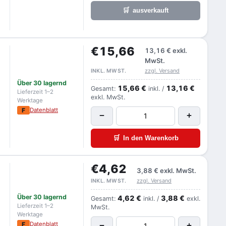
🛒
ausverkauft
€15,66
13,16 €
exkl.
MwSt.
zzgl. Versand
INKL. MWST.
Über 30 lagernd
15,66 €
13,16 €
Gesamt:
inkl. /
Lieferzeit 1–2
exkl. MwSt.
Werktage
F
Datenblatt
−
+
🛒
In den Warenkorb
€4,62
3,88 €
exkl. MwSt.
zzgl. Versand
INKL. MWST.
Über 30 lagernd
4,62 €
3,88 €
Gesamt:
inkl. /
exkl.
Lieferzeit 1–2
MwSt.
Werktage
F
Datenblatt
−
+