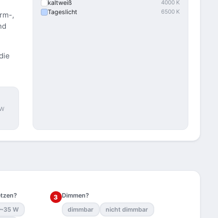
kaltweiß
4000 K
Tageslicht
6500 K
arm-,
nd
die
 W
etzen?
Dimmen?
3
 ~35 W
dimmbar
nicht dimmbar