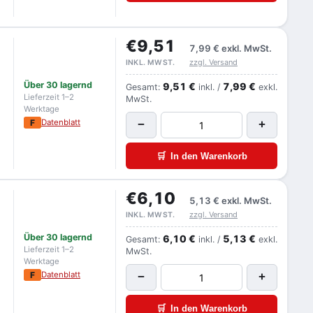
€9,51
7,99 €
exkl. MwSt.
zzgl. Versand
INKL. MWST.
Über 30 lagernd
9,51 €
7,99 €
Gesamt:
inkl. /
exkl.
Lieferzeit 1–2
MwSt.
Werktage
F
Datenblatt
−
+
🛒
In den Warenkorb
€6,10
5,13 €
exkl. MwSt.
zzgl. Versand
INKL. MWST.
Über 30 lagernd
6,10 €
5,13 €
Gesamt:
inkl. /
exkl.
Lieferzeit 1–2
MwSt.
Werktage
F
Datenblatt
−
+
🛒
In den Warenkorb