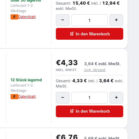
Über 30 lagernd
15,40 €
12,94 €
Gesamt:
inkl. /
Lieferzeit 1–2
exkl. MwSt.
Werktage
F
Datenblatt
−
+
🛒
In den Warenkorb
€4,33
3,64 €
exkl. MwSt.
zzgl. Versand
INKL. MWST.
12 Stück lagernd
4,33 €
3,64 €
Gesamt:
inkl. /
exkl.
Lieferzeit 1–2
MwSt.
Werktage
F
Datenblatt
−
+
🛒
In den Warenkorb
€6,76
5,68 €
exkl. MwSt.