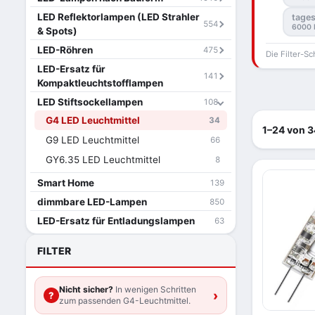
LED Reflektorlampen (LED Strahler
tages
554
6000 
& Spots)
LED-Röhren
475
Die Filter-Sc
LED-Ersatz für
141
Kompaktleuchtstofflampen
LED Stiftsockellampen
108
G4 LED Leuchtmittel
34
1–24 von 3
G9 LED Leuchtmittel
66
GY6.35 LED Leuchtmittel
8
Smart Home
139
dimmbare LED-Lampen
850
LED-Ersatz für Entladungslampen
63
FILTER
Nicht sicher?
In wenigen Schritten
›
?
zum passenden G4-Leuchtmittel.