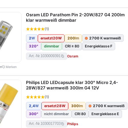
Osram LED Parathom Pin 2-20W/827 G4 200lm
klar warmweiß dimmbar
(1)
2
W
ersetzt
20
W
200
lm
2700
K warmweiß
320
°
dimmbar
CRI ≥ 80
Energieklasse F
Osram
Art.-Nr.
1030009391
en
Merken
Philips LED LEDcapsule klar 300° Micro 2,4-
28W/827 warmweiß 300lm G4 12V
(1)
2,4
W
ersetzt
28
W
300
lm
2700
K warmweiß
300
°
nicht dimmbar
CRI 80
Energieklasse E
Philips
Art.-Nr.
1030017703