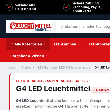
Sichere Zahlung:
Versand aus
Rechnung, PayPal,
Deutschland
Kreditkarte
Artikelnummer oder Suchbegrif
Alle Kategorien
LED-Lampen
LED-Röhre
Ratgeber & Wissen
Leuchtmittelmarkt
LED-Lampen
LED Stiftsockellampen
G4 LED Le
LED STIFTSOCKELLAMPEN · SOCKEL G4 · 12 V
G4 LED Leuchtmittel
34 Artikel
G4 LED Leuchtmittel
sind kompakte Kapsellampen mit
ersetzen herkömmliche G4-Halogenstifte in kleinen L