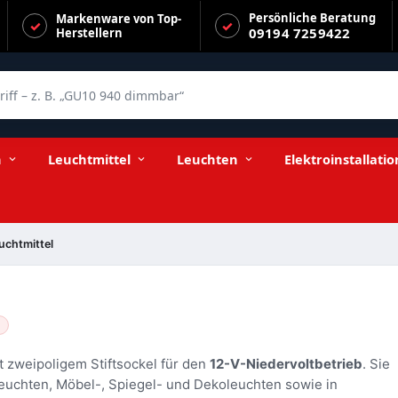
Persönliche Beratung
Markenware von Top-
09194 7259422
Herstellern
f – z. B. „GU10 940 dimmbar“
n
Leuchtmittel
Leuchten
Elektroinstallatio
uchtmittel
 zweipoligem Stiftsockel für den
12-V-Niedervoltbetrieb
. Sie
euchten, Möbel-, Spiegel- und Dekoleuchten sowie in