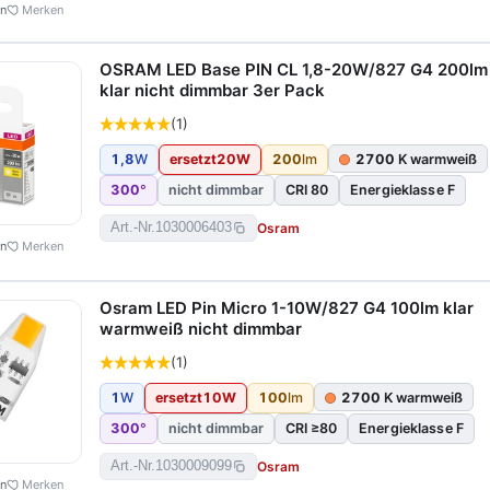
en
Merken
OSRAM LED Base PIN CL 1,8-20W/827 G4 200lm
klar nicht dimmbar 3er Pack
(1)
1,8
W
ersetzt
20
W
200
lm
2700
K warmweiß
300
°
nicht dimmbar
CRI 80
Energieklasse F
Osram
Art.-Nr.
1030006403
en
Merken
Osram LED Pin Micro 1-10W/827 G4 100lm klar
warmweiß nicht dimmbar
(1)
1
W
ersetzt
10
W
100
lm
2700
K warmweiß
300
°
nicht dimmbar
CRI ≥80
Energieklasse F
Osram
Art.-Nr.
1030009099
en
Merken