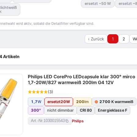
ersetzt ~50 W
ersetzt ~
lichtweiß
K
hnellwahl wird aktiv, sobald die Detailfilter verfügbar sind.
‹ Zurück
1
2
We
4 Artikeln
Philips LED CorePro LEDcapsule klar 300° mirco
1,7-20W/827 warmweiß 200lm G4 12V
(3)
1,7
W
ersetzt
20
W
200
lm
2700
K warmweiß
300
°
nicht dimmbar
CRI 80
Energieklasse F
Philips
Art.-Nr.
1030015543