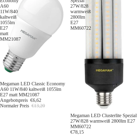
Economy
Spezial
A60
27W/828
11W/840
warmweiß
kaltweiß
2800lm
1055lm
E27
E27
MM60722
matt
MM21087
Sale
Megaman LED Classic Economy
A60 11W/840 kaltweiß 1055lm
E27 matt MM21087
Angebotspreis
€6,62
Normaler Preis
€13,20
Megaman LED Clusterlite Spezial
27W/828 warmweiß 2800lm E27
MM60722
€78,15