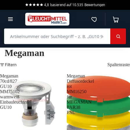
4,8
basierend auf
10.535
Bewertungen
Merkzettel
Warenko
Artikelnummer oder Suchbegriff – z. B. „GU10 940 dimmbar“
Megaman
Filtern
Spaltenraste
Megaman
Megaman
70cd/827
Diffusordeckel
GU10
rot
MM75102
MM16250
warmweiß
für
Einbauleuchten
MEGAMAN
GU10
PAR38
ESL