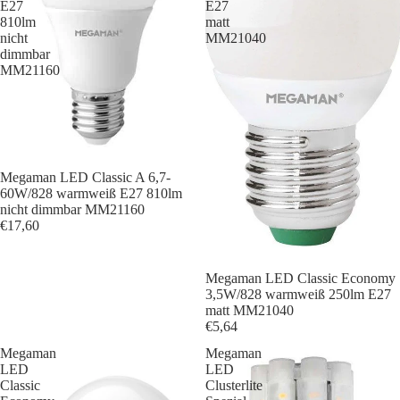
E27
E27
810lm
matt
nicht
MM21040
dimmbar
MM21160
Megaman LED Classic A 6,7-
60W/828 warmweiß E27 810lm
nicht dimmbar MM21160
€17,60
Megaman LED Classic Economy
3,5W/828 warmweiß 250lm E27
matt MM21040
€5,64
Megaman
Megaman
LED
LED
Classic
Clusterlite