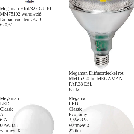
Megaman 70cd/827 GU10
MM75102 warmweiß
Einbauleuchten GU10
€20,61
Megaman Diffusordeckel rot
MM16250 für MEGAMAN
PAR38 ESL
€3,32
Megaman
Megaman
LED
LED
Classic
Classic
A
Economy
6,7-
3,5W/828
60W/828
warmweiß
warmweiß
250lm