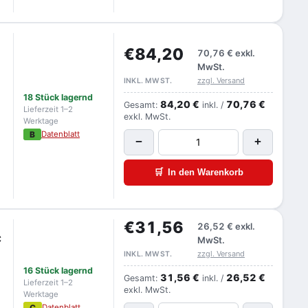
€84,20
70,76 €
exkl.
MwSt.
zzgl. Versand
INKL. MWST.
18 Stück lagernd
84,20 €
70,76 €
Gesamt:
inkl. /
Lieferzeit 1–2
exkl. MwSt.
Werktage
B
Datenblatt
−
+
🛒
In den Warenkorb
€31,56
26,52 €
exkl.
C
MwSt.
zzgl. Versand
INKL. MWST.
16 Stück lagernd
31,56 €
26,52 €
Gesamt:
inkl. /
Lieferzeit 1–2
exkl. MwSt.
Werktage
C
Datenblatt