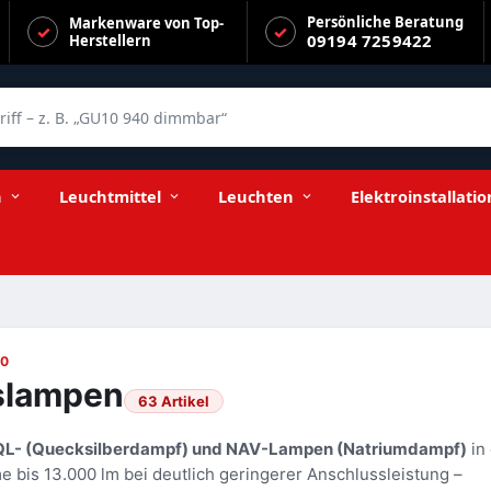
Persönliche Beratung
Markenware von Top-
09194 7259422
Herstellern
f – z. B. „GU10 940 dimmbar“
n
Leuchtmittel
Leuchten
Elektroinstallatio
40
gslampen
63 Artikel
L- (Quecksilberdampf) und NAV-Lampen (Natriumdampf)
in
e bis 13.000 lm bei deutlich geringerer Anschlussleistung –