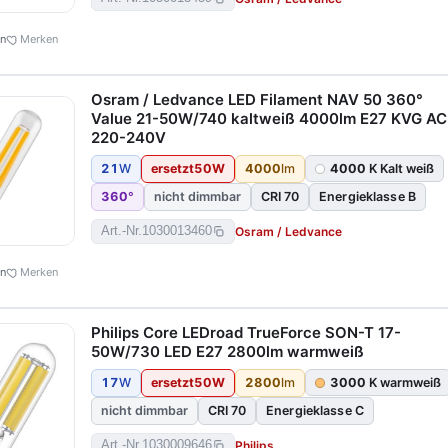
en
Merken
Osram / Ledvance LED Filament NAV 50 360°
Value 21-50W/740 kaltweiß 4000lm E27 KVG AC
220-240V
21
W
ersetzt
50
W
4000
lm
4000
K Kalt weiß
360
°
nicht dimmbar
CRI 70
Energieklasse B
Osram / Ledvance
Art.-Nr.
1030013460
en
Merken
Philips Core LEDroad TrueForce SON-T 17-
50W/730 LED E27 2800lm warmweiß
17
W
ersetzt
50
W
2800
lm
3000
K warmweiß
nicht dimmbar
CRI 70
Energieklasse C
Philips
Art.-Nr.
1030009646