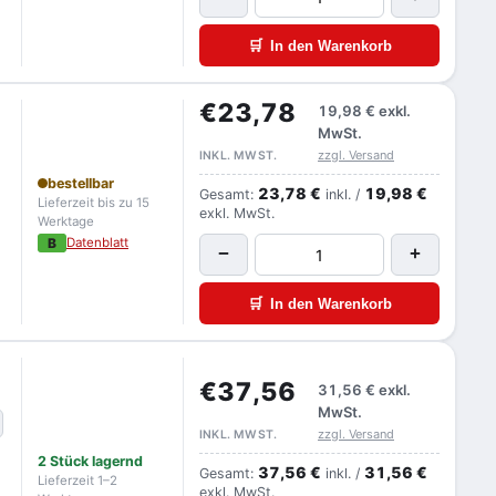
🛒
In den Warenkorb
€23,78
19,98 €
exkl.
MwSt.
zzgl. Versand
INKL. MWST.
bestellbar
23,78 €
19,98 €
Gesamt:
inkl. /
Lieferzeit bis zu 15
exkl. MwSt.
Werktage
B
Datenblatt
−
+
🛒
In den Warenkorb
€37,56
31,56 €
exkl.
MwSt.
zzgl. Versand
INKL. MWST.
2 Stück lagernd
37,56 €
31,56 €
Gesamt:
inkl. /
Lieferzeit 1–2
exkl. MwSt.