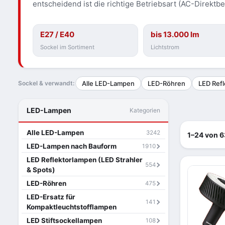
entscheidend ist die richtige Betriebsart (AC-Direktb
E27 / E40
bis 13.000 lm
Sockel im Sortiment
Lichtstrom
Sockel & verwandt:
Alle LED-Lampen
LED-Röhren
LED Refl
LED-Lampen
Kategorien
Alle LED-Lampen
3242
1–24 von 6
LED-Lampen nach Bauform
1910
LED Reflektorlampen (LED Strahler
554
& Spots)
LED-Röhren
475
LED-Ersatz für
141
Kompaktleuchtstofflampen
LED Stiftsockellampen
108