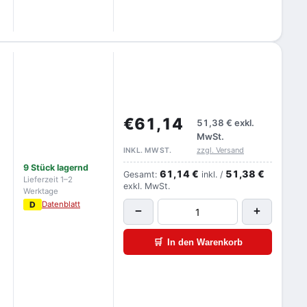
€61,14
51,38 €
exkl.
MwSt.
zzgl. Versand
INKL. MWST.
9 Stück lagernd
61,14 €
51,38 €
Gesamt:
inkl. /
Lieferzeit 1–2
exkl. MwSt.
Werktage
D
Datenblatt
−
+
🛒
In den Warenkorb