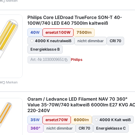
en
Merken
Philips Core LEDroad TrueForce SON-T 40-
100W/740 LED E40 7500lm kaltweiß
40
W
ersetzt
100
W
7500
lm
4000
K neutralweiß
nicht dimmbar
CRI 70
Energieklasse B
Philips
Art.-Nr.
1030009651
en
Merken
Osram / Ledvance LED Filament NAV 70 360°
Value 35-70W/740 kaltweiß 6000lm E27 KVG A
220-240V
35
W
ersetzt
70
W
6000
lm
4000
K Kalt weiß
360
°
nicht dimmbar
CRI 70
Energieklasse C