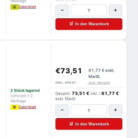
Werktage
C
Datenblatt
−
+
🛒
In den Warenkorb
€73,51
61,77 €
exkl.
MwSt.
zzgl. Versand
INKL. MWST.
2 Stück lagernd
73,51 €
61,77 €
Gesamt:
inkl. /
Lieferzeit 1–2
exkl. MwSt.
Werktage
D
Datenblatt
−
+
🛒
In den Warenkorb