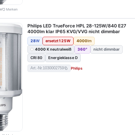
en
Merken
Philips LED TrueForce HPL 28-125W/840 E27
4000lm klar IP65 KVG/VVG nicht dimmbar
28
W
ersetzt
125
W
4000
lm
4000
K neutralweiß
360
°
nicht dimmbar
CRI 80
Energieklasse D
Philips
Art.-Nr.
1030002759