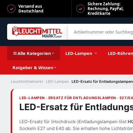
Sichere Zahlung:
Versand aus
Rechnung, PayPal,
Deutschland
Kreditkarte
Artikelnummer oder Suchbegrif
Alle Kategorien
LED-Lampen
LED-Röhre
Ratgeber & Wissen
Leuchtmittelmarkt
LED-Lampen
LED-Ersatz für Entladungslampen
LED-LAMPEN · ERSATZ FÜR ENTLADUNGSLAMPEN · E27/E
LED-Ersatz für Entladun
LED-Ersatz für (Hochdruck-)Entladungslampen löst
HQ
Sockeln E27 und E40 ab. Sie erhalten hohe Lichtström