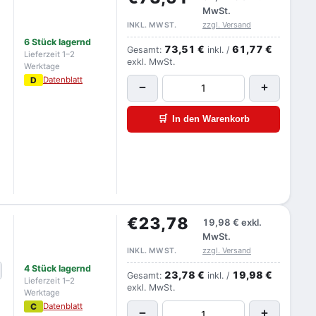
MwSt.
zzgl. Versand
INKL. MWST.
6 Stück lagernd
73,51 €
61,77 €
Gesamt:
inkl. /
Lieferzeit 1–2
exkl. MwSt.
Werktage
D
Datenblatt
−
+
🛒
In den Warenkorb
€23,78
19,98 €
exkl.
MwSt.
zzgl. Versand
INKL. MWST.
4 Stück lagernd
23,78 €
19,98 €
Gesamt:
inkl. /
Lieferzeit 1–2
exkl. MwSt.
Werktage
C
Datenblatt
−
+