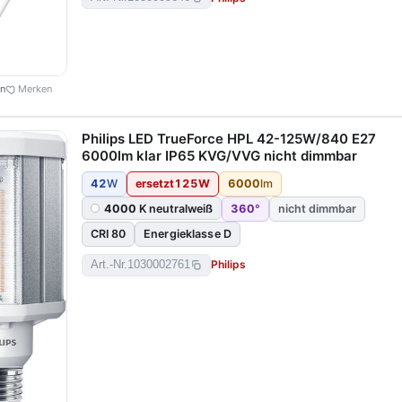
en
Merken
Philips LED TrueForce HPL 42-125W/840 E27
6000lm klar IP65 KVG/VVG nicht dimmbar
42
W
ersetzt
125
W
6000
lm
4000
K neutralweiß
360
°
nicht dimmbar
CRI 80
Energieklasse D
Philips
Art.-Nr.
1030002761