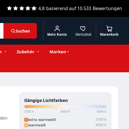
4,8
basierend auf
10.533
Bewertungen
Suchen
Mein Konto
Merkzettel
Warenkorb
n
Zubehör
Marken
Gängige Lichtfarben
2700 K
4000 K
6500 K
 den
extra warmweiß
2700 K
warmweiß
3000 K