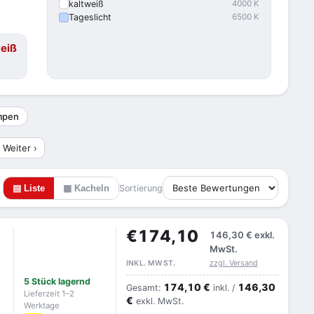
kaltweiß
4000 K
Tageslicht
6500 K
eiß
ampen
Weiter ›
▤ Liste
▦ Kacheln
Sortierung
€174,10
146,30 €
exkl.
MwSt.
zzgl. Versand
INKL. MWST.
5 Stück lagernd
174,10 €
146,30
Gesamt:
inkl. /
Lieferzeit 1–2
€
exkl. MwSt.
Werktage