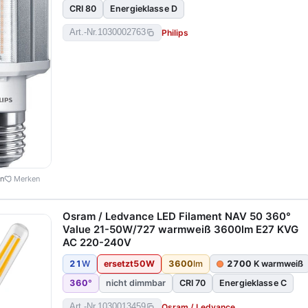
CRI 80
Energieklasse D
Philips
Art.-Nr.
1030002763
en
Merken
Osram / Ledvance LED Filament NAV 50 360°
Value 21-50W/727 warmweiß 3600lm E27 KVG
AC 220-240V
21
W
ersetzt
50
W
3600
lm
2700
K warmweiß
360
°
nicht dimmbar
CRI 70
Energieklasse C
Osram / Ledvance
Art.-Nr.
1030013459