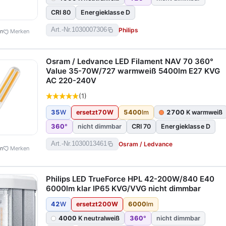
CRI 80
Energieklasse D
Philips
Art.-Nr.
1030007306
en
Merken
Osram / Ledvance LED Filament NAV 70 360°
Value 35-70W/727 warmweiß 5400lm E27 KVG
AC 220-240V
(1)
35
W
ersetzt
70
W
5400
lm
2700
K warmweiß
360
°
nicht dimmbar
CRI 70
Energieklasse D
Osram / Ledvance
Art.-Nr.
1030013461
en
Merken
Philips LED TrueForce HPL 42-200W/840 E40
6000lm klar IP65 KVG/VVG nicht dimmbar
42
W
ersetzt
200
W
6000
lm
4000
K neutralweiß
360
°
nicht dimmbar