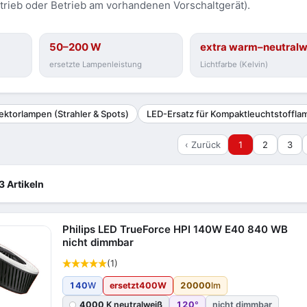
etrieb oder Betrieb am vorhandenen Vorschaltgerät).
50–200 W
extra warm–neutralw
ersetzte Lampenleistung
Lichtfarbe (Kelvin)
ektorlampen (Strahler & Spots)
LED-Ersatz für Kompaktleuchtstoffl
‹ Zurück
1
2
3
3 Artikeln
Philips LED TrueForce HPI 140W E40 840 WB
nicht dimmbar
(1)
140
W
ersetzt
400
W
20000
lm
4000
K neutralweiß
120
°
nicht dimmbar