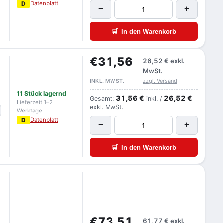
D
Datenblatt
−
+
🛒
In den Warenkorb
€31,56
26,52 €
exkl.
MwSt.
zzgl. Versand
INKL. MWST.
11 Stück lagernd
31,56 €
26,52 €
Gesamt:
inkl. /
Lieferzeit 1–2
exkl. MwSt.
Werktage
D
Datenblatt
−
+
🛒
In den Warenkorb
€73,51
61,77 €
exkl.