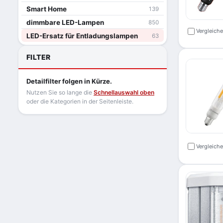
Smart Home
139
dimmbare LED-Lampen
850
Vergleich
LED-Ersatz für Entladungslampen
63
FILTER
Detailfilter folgen in Kürze.
Nutzen Sie so lange die
Schnellauswahl oben
oder die Kategorien in der Seitenleiste.
Vergleich