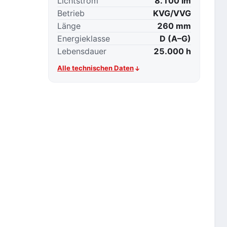
Lichtstrom
8.100 lm
Betrieb
KVG/VVG
Länge
260 mm
Energieklasse
D (A–G)
Lebensdauer
25.000 h
Alle technischen Daten