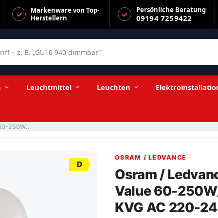
Persönliche Beratung
Markenware von Top-
09194 7259422
Herstellern
f – z. B. „GU10 940 dimmbar“
27 warmweiß 8100lm E40 KVG AC 220-240V
n
Leuchtmittel
Leuchten
Elektroinstallatio
Osram / Ledvance LED Filament HQL 360° Value 60-250W/827 warmweiß 8100lm E40 KVG AC 220-240V
OSRAM / LEDVANCE
D
Osram / Ledvan
Value 60-250W
KVG AC 220-2