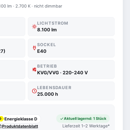
100 lm · 2.700 K · nicht dimmbar
LICHTSTROM
8.100 lm
SOCKEL
27)
E40
BETRIEB
KVG/VVG · 220-240 V
LEBENSDAUER
25.000 h
Energieklasse D
Aktuell lagernd: 1 Stück
D
Lieferzeit 1–2 Werktage*
Produktdatenblatt