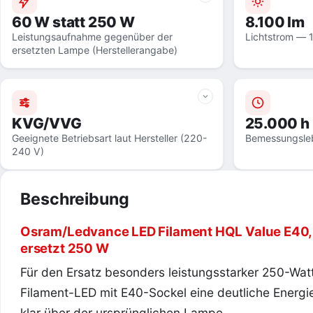
60 W statt 250 W
8.100 lm
Leistungsaufnahme gegenüber der
Lichtstrom — 
ersetzten Lampe (Herstellerangabe)
KVG/VVG
25.000 h
Geeignete Betriebsart laut Hersteller (220-
Bemessungsle
240 V)
Beschreibung
Osram/Ledvance LED Filament HQL Value E40, 
ersetzt 250 W
Für den Ersatz besonders leistungsstarker 250-Wat
Filament-LED mit E40-Sockel eine deutliche Energie
klar über der ursprünglichen Lampe.