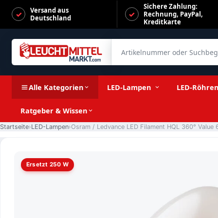
Sichere Zahlung:
Versand aus
Rechnung, PayPal,
Deutschland
Kreditkarte
Artikelnummer oder Suchbegrif
Osram / Ledvance LED Filament HQL 360° Value 60-250W/8
Alle Kategorien
LED-Lampen
LED-Röhre
Ratgeber & Wissen
Startseite
LED-Lampen
Ersetzt 250 W