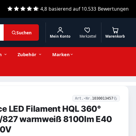
4,8
basierend auf
10.533
Bewertungen
Suchen
Mein Konto
Merkzettel
Warenkorb
70,35 € inkl. MwSt.
Stückzahl
−
+
In den Warenkorb
59,12 € exkl. MwSt.
n
Zubehör
Marken
Art.-Nr.
1030013457
ce LED Filament HQL 360°
/827 warmweiß 8100lm E40
40V