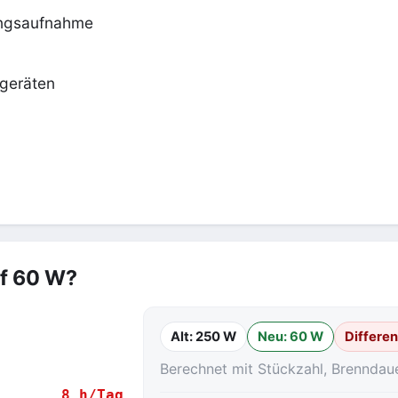
ungsaufnahme
geräten
uf 60 W?
Alt: 250 W
Neu: 60 W
Differe
Berechnet mit Stückzahl, Brenndau
8 h/Tag