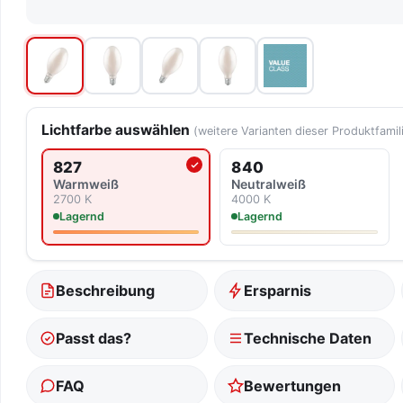
Lichtfarbe auswählen
(weitere Varianten dieser Produktfamil
827
840
Aktuell ausgewählte Lichtfarbe
Warmweiß
Neutralweiß
2700 K
4000 K
Lagernd
Lagernd
Beschreibung
Ersparnis
Passt das?
Technische Daten
FAQ
Bewertungen