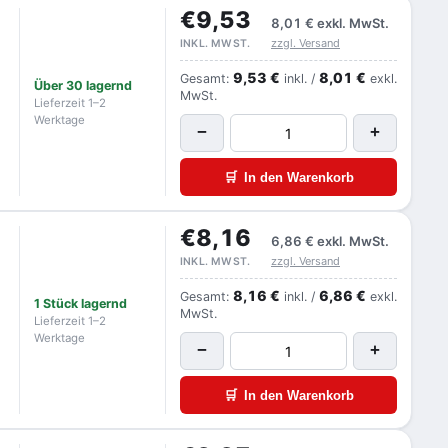
€9,53
8,01 €
exkl. MwSt.
zzgl. Versand
INKL. MWST.
9,53 €
8,01 €
Gesamt:
inkl. /
exkl.
Über 30 lagernd
MwSt.
Lieferzeit 1–2
Werktage
−
+
🛒
In den Warenkorb
€8,16
6,86 €
exkl. MwSt.
zzgl. Versand
INKL. MWST.
8,16 €
6,86 €
Gesamt:
inkl. /
exkl.
1 Stück lagernd
MwSt.
Lieferzeit 1–2
Werktage
−
+
🛒
In den Warenkorb