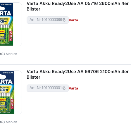
Varta Akku Ready2Use AA 05716 2600mAh 4er
Blister
Varta
Art.-Nr.
1019000066
en
Merken
Varta Akku Ready2Use AA 56706 2100mAh 4er
Blister
Varta
Art.-Nr.
1019000001
en
Merken