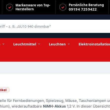
Persönliche Beratung
Markenware von Top-
09194 7259422
Herstellern
f – z. B. „GU10 940 dimmbar“
n
Leuchtmittel
Leuchten
Elektroinstallatio
tikel
elle für Fernbedienungen, Spielzeug, Mäuse, Taschenlampen un
thium), wiederaufladbare
NiMH-Akkus
1,2 V. In dieser Übersich