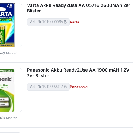
Varta Akku Ready2Use AA 05716 2600mAh 2er
Blister
Varta
Art.-Nr.
1019000065
en
Merken
Panasonic Akku Ready2Use AA 1900 mAH 1,2V
2er Blister
Panasonic
Art.-Nr.
1019000312
en
Merken