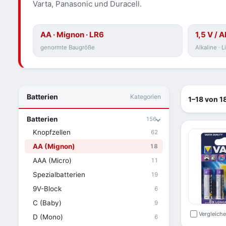
Varta, Panasonic und Duracell.
AA · Mignon · LR6
1,5 V / A
genormte Baugröße
Alkaline · 
Batterien
Kategorien
1–18 von 18
Batterien
156
Knopfzellen
62
AA (Mignon)
18
AAA (Micro)
11
Spezialbatterien
19
9V-Block
6
C (Baby)
9
Vergleich
D (Mono)
6