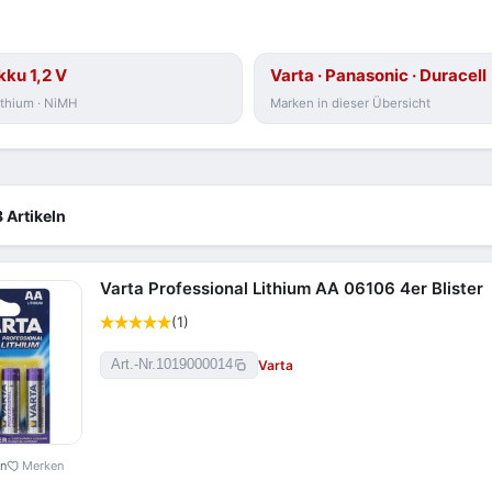
kku 1,2 V
Varta · Panasonic · Duracell
Lithium · NiMH
Marken in dieser Übersicht
 Artikeln
Varta Professional Lithium AA 06106 4er Blister
(1)
Varta
Art.-Nr.
1019000014
en
Merken