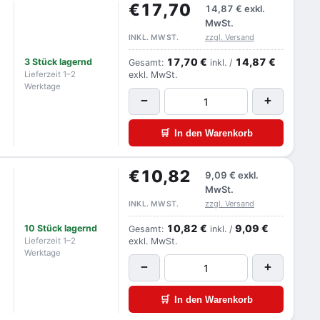
€17,70
14,87 €
exkl.
MwSt.
zzgl. Versand
INKL. MWST.
17,70 €
14,87 €
3 Stück lagernd
Gesamt:
inkl. /
Lieferzeit 1–2
exkl. MwSt.
Werktage
−
+
🛒
In den Warenkorb
€10,82
9,09 €
exkl.
MwSt.
zzgl. Versand
INKL. MWST.
10,82 €
9,09 €
10 Stück lagernd
Gesamt:
inkl. /
Lieferzeit 1–2
exkl. MwSt.
Werktage
−
+
🛒
In den Warenkorb