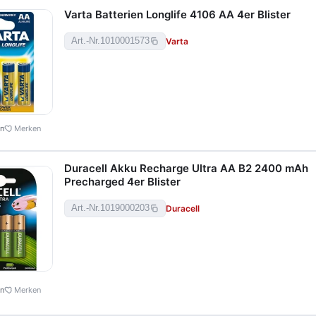
Varta Batterien Longlife 4106 AA 4er Blister
Varta
Art.-Nr.
1010001573
en
Merken
Duracell Akku Recharge Ultra AA B2 2400 mAh
Precharged 4er Blister
Duracell
Art.-Nr.
1019000203
en
Merken