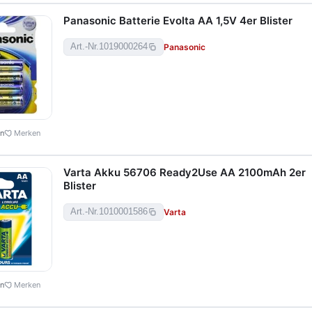
Panasonic Batterie Evolta AA 1,5V 4er Blister
Panasonic
Art.-Nr.
1019000264
en
Merken
Varta Akku 56706 Ready2Use AA 2100mAh 2er
Blister
Varta
Art.-Nr.
1010001586
en
Merken