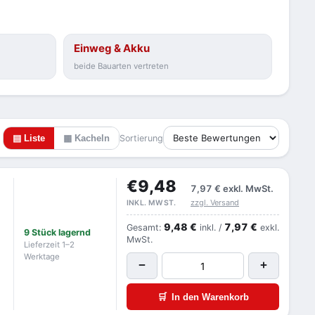
Einweg & Akku
beide Bauarten vertreten
▤ Liste
▦ Kacheln
Sortierung
€9,48
7,97 €
exkl. MwSt.
zzgl. Versand
INKL. MWST.
9,48 €
7,97 €
Gesamt:
inkl. /
exkl.
9 Stück lagernd
MwSt.
Lieferzeit 1–2
Werktage
−
+
🛒
In den Warenkorb