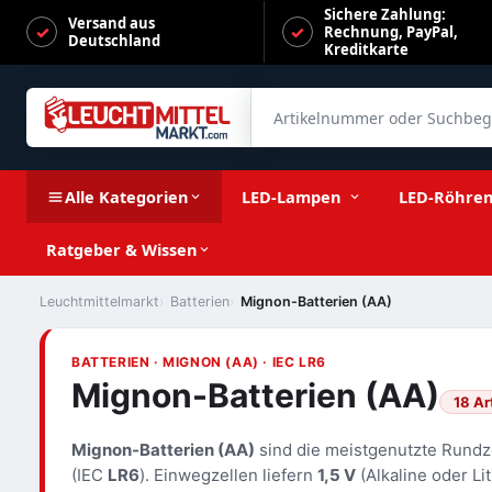
Sichere Zahlung:
Versand aus
Rechnung, PayPal,
Deutschland
Kreditkarte
Artikelnummer oder Suchbegrif
Alle Kategorien
LED-Lampen
LED-Röhre
Ratgeber & Wissen
Leuchtmittelmarkt
Batterien
Mignon-Batterien (AA)
BATTERIEN · MIGNON (AA) · IEC LR6
Mignon-Batterien (AA)
18 Ar
Mignon-Batterien (AA)
sind die meistgenutzte Rundz
(IEC
LR6
). Einwegzellen liefern
1,5 V
(Alkaline oder Li