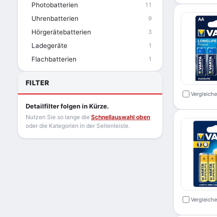
Photobatterien
11
Uhrenbatterien
9
Hörgerätebatterien
3
Ladegeräte
1
Flachbatterien
1
FILTER
Vergleich
Detailfilter folgen in Kürze.
Nutzen Sie so lange die
Schnellauswahl oben
oder die Kategorien in der Seitenleiste.
Vergleich