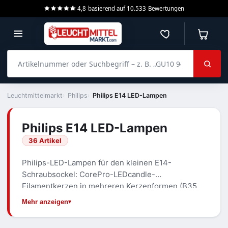
4,8
basierend auf
10.533
Bewertungen
Merkzettel
Warenko
Artikelnummer oder Suchbegriff – z. B. „GU10 940 dimmbar“
Leuchtmittelmarkt
Philips
Philips E14 LED-Lampen
Philips E14 LED-Lampen
36 Artikel
Philips-LED-Lampen für den kleinen E14-
Schraubsockel: CorePro-LEDcandle-
Filamentkerzen in mehreren Kerzenformen (B35,
BA35, BW35), Tropfenformen und Spezialtypen wie
Mehr anzeigen
die T25-Kühlschranklampe. Extra-Warmweiß (827)
dominiert; einzelne Typen sind dimmbar.