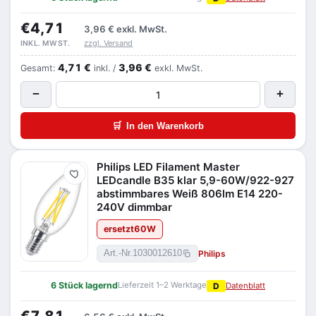
€4,71
3,96 €
exkl. MwSt.
zzgl. Versand
INKL. MWST.
4,71 €
3,96 €
Gesamt:
inkl. /
exkl. MwSt.
−
+
🛒
In den Warenkorb
Philips LED Filament Master
Merken
LEDcandle B35 klar 5,9-60W/922-927
abstimmbares Weiß 806lm E14 220-
240V dimmbar
ersetzt
60
W
Philips
Art.-Nr.
1030012610
6 Stück lagernd
Lieferzeit 1–2 Werktage
D
Datenblatt