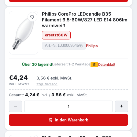
Philips CorePro LEDcandle B35
Merken
Filament 6,5-60W/827 LED E14 806lm
warmweiß
ersetzt
60
W
Philips
Art.-Nr.
1030009546
Über 30 lagernd
Lieferzeit 1–2 Werktage
E
Datenblatt
€4,24
3,56 €
exkl. MwSt.
zzgl. Versand
INKL. MWST.
4,24 €
3,56 €
Gesamt:
inkl. /
exkl. MwSt.
−
+
🛒
In den Warenkorb