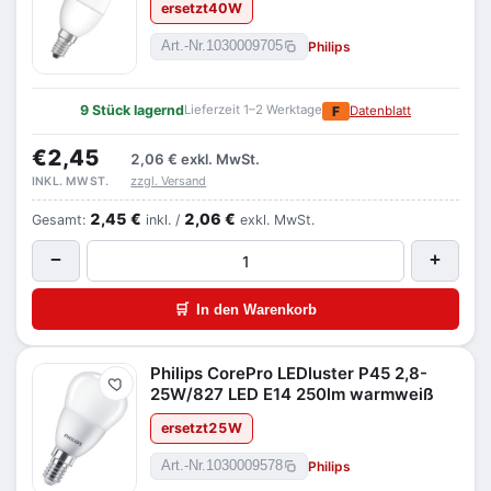
ersetzt
40
W
Philips
Art.-Nr.
1030009705
9 Stück lagernd
Lieferzeit 1–2 Werktage
F
Datenblatt
€2,45
2,06 €
exkl. MwSt.
zzgl. Versand
INKL. MWST.
2,45 €
2,06 €
Gesamt:
inkl. /
exkl. MwSt.
−
+
🛒
In den Warenkorb
Philips CorePro LEDluster P45 2,8-
Merken
25W/827 LED E14 250lm warmweiß
ersetzt
25
W
Philips
Art.-Nr.
1030009578