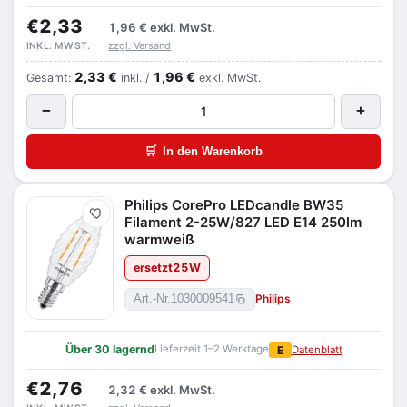
€2,33
1,96 €
exkl. MwSt.
zzgl. Versand
INKL. MWST.
2,33 €
1,96 €
Gesamt:
inkl. /
exkl. MwSt.
−
+
🛒
In den Warenkorb
Philips CorePro LEDcandle BW35
Merken
Filament 2-25W/827 LED E14 250lm
warmweiß
ersetzt
25
W
Philips
Art.-Nr.
1030009541
Über 30 lagernd
Lieferzeit 1–2 Werktage
E
Datenblatt
€2,76
2,32 €
exkl. MwSt.