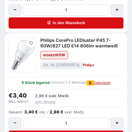
−
+
🛒
In den Warenkorb
Philips CorePro LEDluster P45 7-
Merken
60W/827 LED E14 806lm warmweiß
ersetzt
60
W
Philips
Art.-Nr.
1030009582
9 Stück lagernd
Lieferzeit 1–2 Werktage
E
Datenblatt
€3,40
2,86 €
exkl. MwSt.
zzgl. Versand
INKL. MWST.
3,40 €
2,86 €
Gesamt:
inkl. /
exkl. MwSt.
−
+