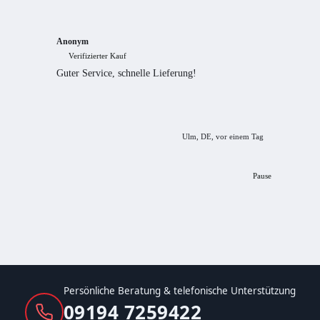
Anonym
Anony
Verifizierter Kauf
Verif
Guter Service, schnelle Lieferung!
freundl
empfeh
Ulm, DE, vor einem Tag
Pause
Persönliche Beratung & telefonische Unterstützung
09194 7259422