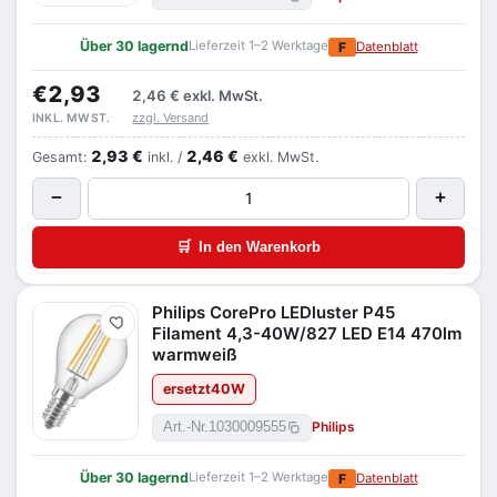
Über 30 lagernd
Lieferzeit 1–2 Werktage
F
Datenblatt
€2,93
2,46 €
exkl. MwSt.
zzgl. Versand
INKL. MWST.
2,93 €
2,46 €
Gesamt:
inkl. /
exkl. MwSt.
−
+
🛒
In den Warenkorb
Philips CorePro LEDluster P45
Merken
Filament 4,3-40W/827 LED E14 470lm
warmweiß
ersetzt
40
W
Philips
Art.-Nr.
1030009555
Über 30 lagernd
Lieferzeit 1–2 Werktage
F
Datenblatt