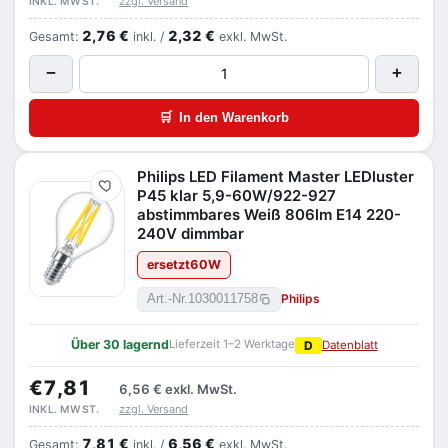
zzgl. Versand
INKL. MWST.
2,76 €
2,32 €
Gesamt:
inkl. /
exkl. MwSt.
−
+
🛒
In den Warenkorb
Philips LED Filament Master LEDluster
Merken
P45 klar 5,9-60W/922-927
abstimmbares Weiß 806lm E14 220-
240V dimmbar
ersetzt
60
W
Philips
Art.-Nr.
1030011758
Über 30 lagernd
Lieferzeit 1–2 Werktage
D
Datenblatt
€7,81
6,56 €
exkl. MwSt.
zzgl. Versand
INKL. MWST.
7,81 €
6,56 €
Gesamt:
inkl. /
exkl. MwSt.