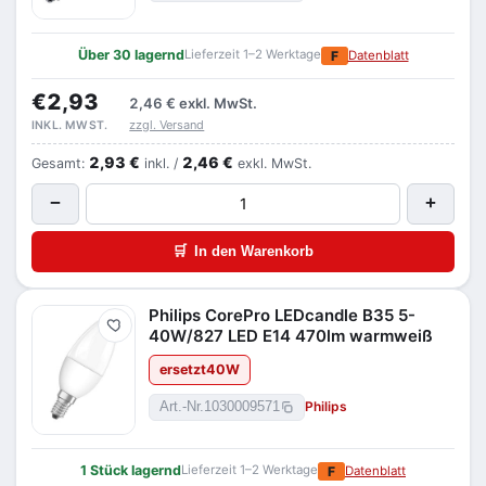
Über 30 lagernd
Lieferzeit 1–2 Werktage
F
Datenblatt
€2,93
2,46 €
exkl. MwSt.
zzgl. Versand
INKL. MWST.
2,93 €
2,46 €
Gesamt:
inkl. /
exkl. MwSt.
−
+
🛒
In den Warenkorb
Philips CorePro LEDcandle B35 5-
Merken
40W/827 LED E14 470lm warmweiß
ersetzt
40
W
Philips
Art.-Nr.
1030009571
1 Stück lagernd
Lieferzeit 1–2 Werktage
F
Datenblatt