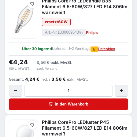
Philips CorePro LEDcandle B35
Merken
Filament 6,5-60W/827 LED E14 806lm
warmweiß
ersetzt
60
W
Philips
Art.-Nr.
1030009543
Über 30 lagernd
Lieferzeit 1–2 Werktage
E
Datenblatt
€4,24
3,56 €
exkl. MwSt.
zzgl. Versand
INKL. MWST.
4,24 €
3,56 €
Gesamt:
inkl. /
exkl. MwSt.
−
+
🛒
In den Warenkorb
Philips CorePro LEDluster P45
Merken
Filament 6,5-60W/827 LED E14 806lm
warmweiß