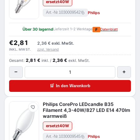
ersetzt
40
W
Philips
Art.-Nr.
1030009542
Über 30 lagernd
Lieferzeit 1–2 Werktage
F
Datenblatt
€2,81
2,36 €
exkl. MwSt.
zzgl. Versand
INKL. MWST.
2,81 €
2,36 €
Gesamt:
inkl. /
exkl. MwSt.
−
+
🛒
In den Warenkorb
Philips CorePro LEDcandle B35
Merken
Filament 4,3-40W/827 LED E14 470lm
warmweiß
ersetzt
40
W
Philips
Art.-Nr.
1030009545