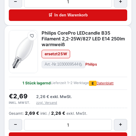
−
+
🛒
In den Warenkorb
Philips CorePro LEDcandle B35
Merken
Filament 2,2-25W/827 LED E14 250lm
warmweiß
ersetzt
25
W
Philips
Art.-Nr.
1030009544
1 Stück lagernd
Lieferzeit 1–2 Werktage
E
Datenblatt
€2,69
2,26 €
exkl. MwSt.
zzgl. Versand
INKL. MWST.
2,69 €
2,26 €
Gesamt:
inkl. /
exkl. MwSt.
−
+