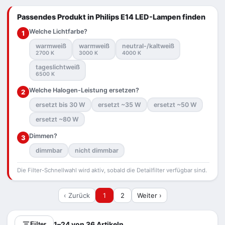
Passendes Produkt in Philips E14 LED-Lampen finden
Welche Lichtfarbe?
1
warmweiß
warmweiß
neutral-/kaltweiß
2700 K
3000 K
4000 K
tageslichtweiß
6500 K
Welche Halogen-Leistung ersetzen?
2
ersetzt bis 30 W
ersetzt ~35 W
ersetzt ~50 W
ersetzt ~80 W
Dimmen?
3
dimmbar
nicht dimmbar
Die Filter-Schnellwahl wird aktiv, sobald die Detailfilter verfügbar sind.
‹ Zurück
1
2
Weiter ›
1–24 von 36 Artikeln
Filter