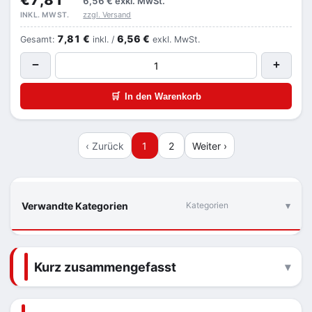
€7,81
6,56 €
exkl. MwSt.
zzgl. Versand
INKL. MWST.
7,81 €
6,56 €
Gesamt:
inkl. /
exkl. MwSt.
−
+
🛒
In den Warenkorb
‹ Zurück
1
2
Weiter ›
Verwandte Kategorien
Kategorien
Kurz zusammengefasst