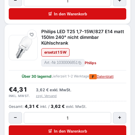
−
+
🛒
In den Warenkorb
Philips LED T25 1,7-15W/827 E14 matt
Merken
150lm 240° nicht dimmbar
Kühlschrank
ersetzt
15
W
Philips
Art.-Nr.
1030006851
Über 30 lagernd
Lieferzeit 1–2 Werktage
F
Datenblatt
€4,31
3,62 €
exkl. MwSt.
zzgl. Versand
INKL. MWST.
4,31 €
3,62 €
Gesamt:
inkl. /
exkl. MwSt.
−
+
🛒
In den Warenkorb