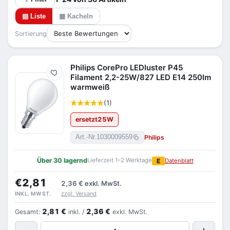
▤ Liste
▦ Kacheln
Sortierung
Philips CorePro LEDluster P45
Merken
Filament 2,2-25W/827 LED E14 250lm
warmweiß
(1)
ersetzt
25
W
Philips
Art.-Nr.
1030009559
Über 30 lagernd
Lieferzeit 1–2 Werktage
E
Datenblatt
€2,81
2,36 €
exkl. MwSt.
zzgl. Versand
INKL. MWST.
2,81 €
2,36 €
Gesamt:
inkl. /
exkl. MwSt.