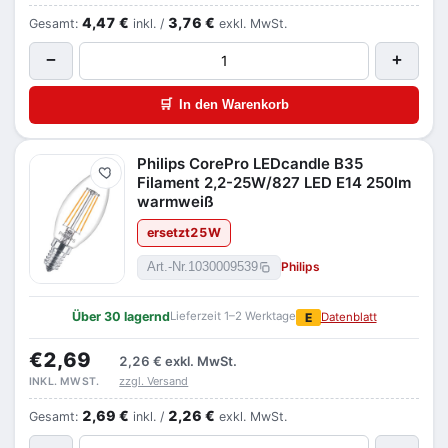
4,47 €
3,76 €
Gesamt:
inkl. /
exkl. MwSt.
−
+
🛒
In den Warenkorb
Philips CorePro LEDcandle B35
Merken
Filament 2,2-25W/827 LED E14 250lm
warmweiß
ersetzt
25
W
Philips
Art.-Nr.
1030009539
Über 30 lagernd
Lieferzeit 1–2 Werktage
E
Datenblatt
€2,69
2,26 €
exkl. MwSt.
zzgl. Versand
INKL. MWST.
2,69 €
2,26 €
Gesamt:
inkl. /
exkl. MwSt.