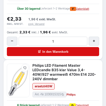
Über 30 lagernd
Lieferzeit 1–2 Werktage
F
Datenblatt
€2,33
1,96 €
exkl. MwSt.
zzgl. Versand
INKL. MWST.
2,33 €
1,96 €
Gesamt:
inkl. /
exkl. MwSt.
−
+
🛒
In den Warenkorb
Philips LED Filament Master
Merken
LEDcandle B35 klar Value 3,4-
40W/927 warmweiß 470lm E14 220-
240V dimmbar
ersetzt
40
W
Philips
Art.-Nr.
1030015315
6 Stück lagernd
Lieferzeit 1–2 Werktage
D
Datenblatt