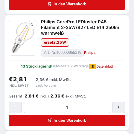
🛒
In den Warenkorb
Philips CorePro LEDluster P45
Merken
Filament 2-25W/827 LED E14 250lm
warmweiß
ersetzt
25
W
Philips
Art.-Nr.
1030009553
13 Stück lagernd
Lieferzeit 1–2 Werktage
E
Datenblatt
€2,81
2,36 €
exkl. MwSt.
zzgl. Versand
INKL. MWST.
2,81 €
2,36 €
Gesamt:
inkl. /
exkl. MwSt.
−
+
🛒
In den Warenkorb