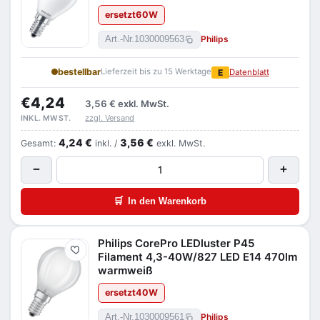
ersetzt
60
W
Philips
Art.-Nr.
1030009563
bestellbar
Lieferzeit bis zu 15 Werktage
E
Datenblatt
€4,24
3,56 €
exkl. MwSt.
zzgl. Versand
INKL. MWST.
4,24 €
3,56 €
Gesamt:
inkl. /
exkl. MwSt.
−
+
🛒
In den Warenkorb
Philips CorePro LEDluster P45
Merken
Filament 4,3-40W/827 LED E14 470lm
warmweiß
ersetzt
40
W
Philips
Art.-Nr.
1030009561