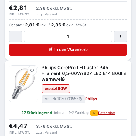
€2,81
2,36 €
exkl. MwSt.
zzgl. Versand
INKL. MWST.
2,81 €
2,36 €
Gesamt:
inkl. /
exkl. MwSt.
−
+
🛒
In den Warenkorb
Philips CorePro LEDluster P45
Merken
Filament 6,5-60W/827 LED E14 806lm
warmweiß
ersetzt
60
W
Philips
Art.-Nr.
1030009557
27 Stück lagernd
Lieferzeit 1–2 Werktage
E
Datenblatt
€4,47
3,76 €
exkl. MwSt.
zzgl. Versand
INKL. MWST.