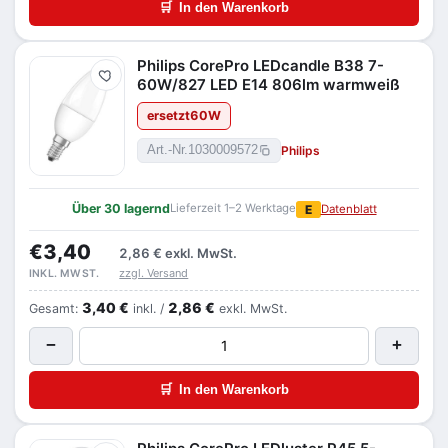
🛒
In den Warenkorb
Philips CorePro LEDcandle B38 7-
Merken
60W/827 LED E14 806lm warmweiß
ersetzt
60
W
Philips
Art.-Nr.
1030009572
Über 30 lagernd
Lieferzeit 1–2 Werktage
E
Datenblatt
€3,40
2,86 €
exkl. MwSt.
zzgl. Versand
INKL. MWST.
3,40 €
2,86 €
Gesamt:
inkl. /
exkl. MwSt.
−
+
🛒
In den Warenkorb