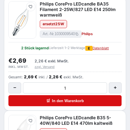
Philips CorePro LEDcandle BA35
Merken
Filament 2-25W/827 LED E14 250lm
warmweiß
ersetzt
25
W
Philips
Art.-Nr.
1030009540
2 Stück lagernd
Lieferzeit 1–2 Werktage
E
Datenblatt
€2,69
2,26 €
exkl. MwSt.
zzgl. Versand
INKL. MWST.
2,69 €
2,26 €
Gesamt:
inkl. /
exkl. MwSt.
−
+
🛒
In den Warenkorb
Philips CorePro LEDcandle B35 5-
Merken
40W/840 LED E14 470lm kaltweiß