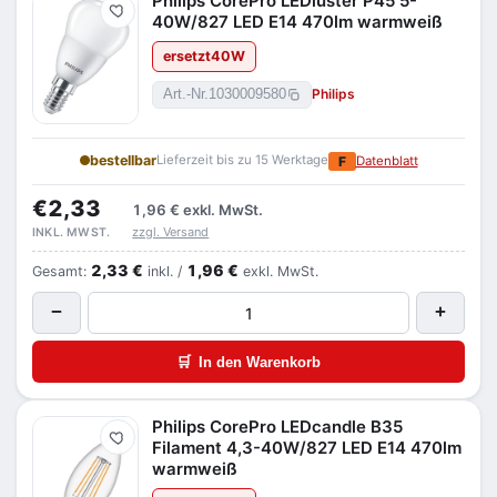
Philips CorePro LEDluster P45 5-
Merken
40W/827 LED E14 470lm warmweiß
ersetzt
40
W
Philips
Art.-Nr.
1030009580
bestellbar
Lieferzeit bis zu 15 Werktage
F
Datenblatt
€2,33
1,96 €
exkl. MwSt.
zzgl. Versand
INKL. MWST.
2,33 €
1,96 €
Gesamt:
inkl. /
exkl. MwSt.
−
+
🛒
In den Warenkorb
Philips CorePro LEDcandle B35
Merken
Filament 4,3-40W/827 LED E14 470lm
warmweiß