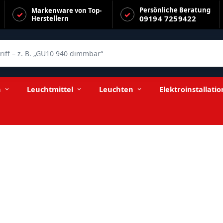
Persönliche Beratung
Markenware von Top-
09194 7259422
Herstellern
f – z. B. „GU10 940 dimmbar“
n
Leuchtmittel
Leuchten
Elektroinstallatio