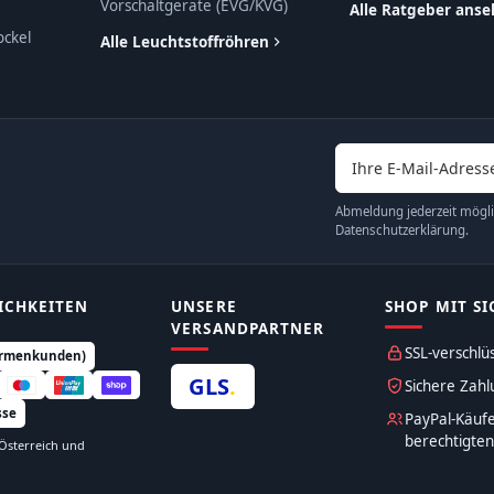
Vorschaltgeräte (EVG/KVG)
Alle Ratgeber ans
ockel
Alle Leuchtstoffröhren
E-Mail-Adresse
Abmeldung jederzeit möglic
Datenschutzerklärung.
ICHKEITEN
UNSERE
SHOP MIT SI
VERSANDPARTNER
SSL-verschlü
irmenkunden)
GLS
.
Sichere Zahl
sse
PayPal-Käufe
berechtigte
 Österreich und