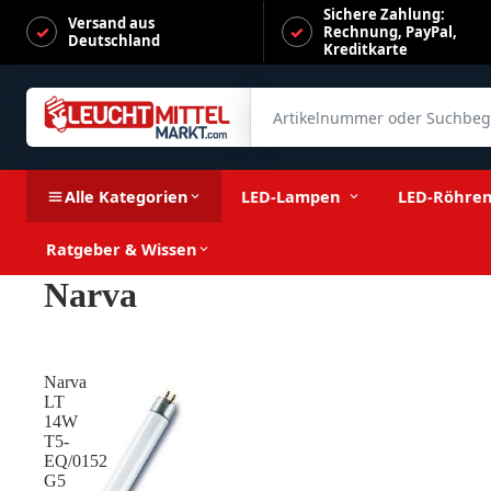
Sichere Zahlung:
Versand aus
Rechnung, PayPal,
Deutschland
Kreditkarte
Artikelnummer oder Suchbegrif
Alle Kategorien
LED-Lampen
LED-Röhre
Ratgeber & Wissen
Narva
Narva
LT
14W
T5-
EQ/0152
G5