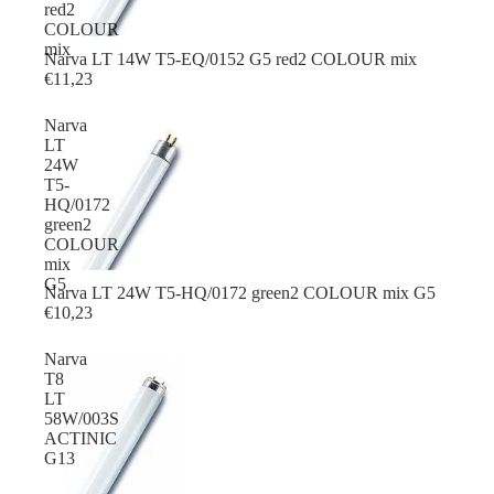
red2
COLOUR
mix
Narva LT 14W T5-EQ/0152 G5 red2 COLOUR mix
€11,23
Narva
LT
24W
T5-
HQ/0172
green2
COLOUR
mix
G5
Narva LT 24W T5-HQ/0172 green2 COLOUR mix G5
€10,23
Narva
T8
LT
58W/003S
ACTINIC
G13