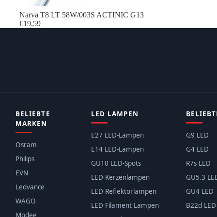
Narva T8 LT 58W/003S ACTINIC G13
€19,59
BELIEBTE
LED LAMPEN
BELIEBT
MARKEN
E27 LED-Lampen
G9 LED
Osram
E14 LED-Lampen
G4 LED
Philips
GU10 LED-Spots
R7s LED
EVN
LED Kerzenlampen
GU5.3 LE
Ledvance
LED Reflektorlampen
GU4 LED
WAGO
LED Filament Lampen
B22d LED
Modee