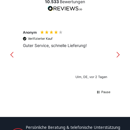
10.533
Bewertungen
Anonym
Anony
Verifizierter Kauf
Verif
Guter Service, schnelle Lieferung!
freund
versan
Ulm, DE, vor 2 Tagen
Pause
Persönliche Beratung & telefonische Unterstützung