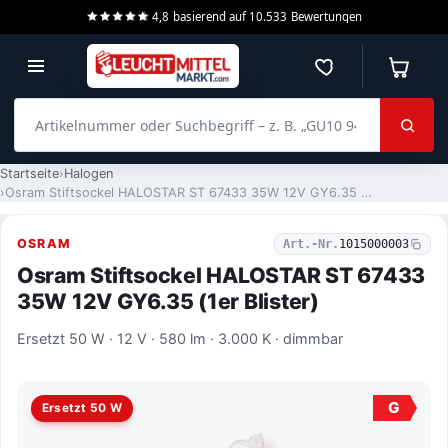
4,8
basierend auf
10.533
Bewertungen
Merkzettel
Warenko
Artikelnummer oder Suchbegriff – z. B. „GU10 940 dimmbar“
Startseite
Halogen
Osram Stiftsockel HALOSTAR ST 67433 35W 12V GY6.35 (1er Blister)
OSRAM
Art.-Nr.
1015000003
Osram Stiftsockel HALOSTAR ST 67433
35W 12V GY6.35 (1er Blister)
Ersetzt 50 W · 12 V · 580 lm · 3.000 K · dimmbar
G
Ersetzt 50 W