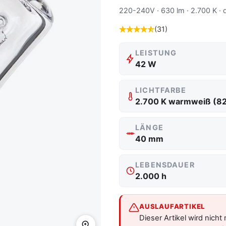
220-240V · 630 lm · 2.700 K ·
(31)
LEISTUNG
42 W
LICHTFARBE
2.700 K warmweiß (8
LÄNGE
40 mm
LEBENSDAUER
2.000 h
AUSLAUFARTIKEL
Dieser Artikel wird nicht