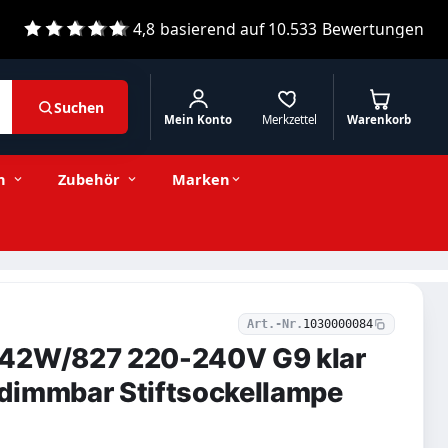
4,8
basierend auf
10.533
Bewertungen
Suchen
Mein Konto
Merkzettel
Warenkorb
Passende Alternativen
n
Zubehör
Marken
Art.-Nr.
1030000084
 42W/827 220-240V G9 klar
dimmbar Stiftsockellampe