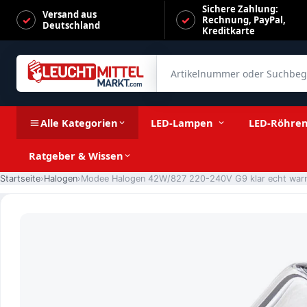
Sichere Zahlung:
Versand aus
Rechnung, PayPal,
Deutschland
Kreditkarte
Artikelnummer oder Suchbegrif
Modee Halogen 42W/827 220-240V G9 klar echt warmweiß di
Alle Kategorien
LED-Lampen
LED-Röhre
Ratgeber & Wissen
Startseite
Halogen