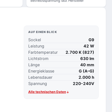
Betriebsspannung laut Hersteller
AUF EINEN BLICK
Sockel
G9
Leistung
42 W
Farbtemperatur
2.700 K (827)
Lichtstrom
630 lm
Länge
40 mm
Energieklasse
G (A–G)
Lebensdauer
2.000 h
Spannung
220-240V
Alle technischen Daten