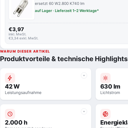
ersetzt 60 W
2.800 K
740 lm
auf Lager · Lieferzeit 1–2 Werktage*
€3,97
inkl. MwSt.
€3,34 exkl. MwSt.
WARUM DIESER ARTIKEL
Produktvorteile & technische Highlights
42 W
630 lm
Leistungsaufnahme
Lichtstrom
2.000 h
Energiek