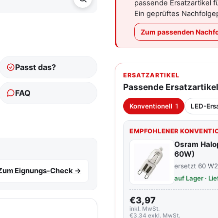
passende Ersatzartikel f
Ein geprüftes Nachfolgep
Zum passenden Nachfo
Passt das?
ERSATZARTIKEL
Passende Ersatzartike
FAQ
Konventionell
1
LED-Ers
EMPFOHLENER KONVENTIO
Osram Halo
60W)
ersetzt 60 W
2
Zum Eignungs-Check →
auf Lager · Li
€3,97
inkl. MwSt.
€3,34 exkl. MwSt.