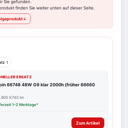
ür Sie gefunden.
rodukt finden Sie weiter unten auf dieser Seite.
lgeprodukt
l
atz
1
NELLER ERSATZ
pin 66748 48W G9 klar 2000h (früher 66660
.800 K
740 lm
eferzeit 1–2 Werktage*
Zum Artikel