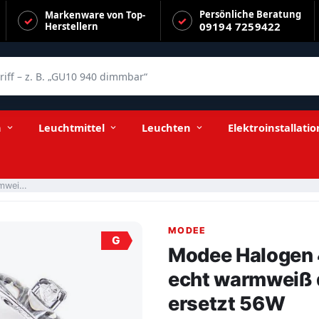
Persönliche Beratung
Markenware von Top-
09194 7259422
Herstellern
f – z. B. „GU10 940 dimmbar“
mmbar Stiftsockellampe ersetzt 56W
n
Leuchtmittel
Leuchten
Elektroinstallatio
Modee Halogen 42W/827 220-240V G9 klar echt warmweiß dimmbar Stiftsockellampe ersetzt 56W
MODEE
G
Modee Halogen
echt warmweiß 
ersetzt 56W