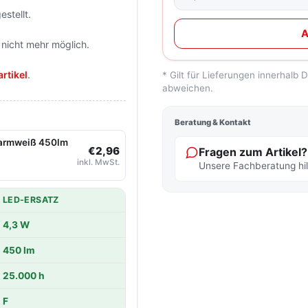
stellt.
A
 nicht mehr möglich.
rtikel
.
* Gilt für Lieferungen innerhalb
abweichen.
Beratung & Kontakt
warmweiß 450lm
€2,96
Fragen zum Artikel?
inkl. MwSt.
Unsere Fachberatung hilf
LED-ERSATZ
4,3 W
450 lm
25.000 h
F