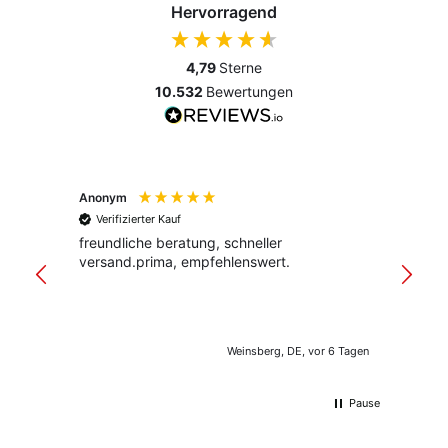
Hervorragend
4,79
Sterne
10.532
Bewertungen
Anonym
Anony
Verifizierter Kauf
Verif
freundliche beratung, schneller
Schnel
versand.prima, empfehlenswert.
Verpac
klar st
Weinsberg, DE, vor 6 Tagen
Pause