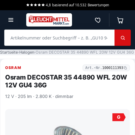
4,8
basierend auf
10.532
Bewertungen
Merkzettel
Warenko
Artikelnummer oder Suchbegriff – z. B. „GU10 940 dimmbar“
Startseite
Halogen
Osram DECOSTAR 35 44890 WFL 20W 12V GU4 36G
OSRAM
Art.-Nr.
1000111393
Osram DECOSTAR 35 44890 WFL 20W
12V GU4 36G
12 V · 205 lm · 2.800 K · dimmbar
G