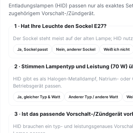
Entladungslampen (HID) passen nur als exaktes Se
zugehörigem Vorschalt-/Zündgerät.
1 · Hat Ihre Leuchte den Sockel E27?
Der Sockel steht meist auf der alten Lampe; HID nut
Ja, Sockel passt
Nein, anderer Sockel
Weiß ich nicht
2 · Stimmen Lampentyp und Leistung (70 W) ü
HID gibt es als Halogen-Metalldampf, Natrium- ode
Betriebsgerät passen.
Ja, gleicher Typ & Watt
Anderer Typ / andere Watt
Wei
3 · Ist das passende Vorschalt-/Zündgerät vo
HID brauchen ein typ- und leistungsgenaues Vorschal