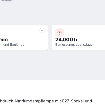
garantie.
156 mm
24.000 h
rm und Baulänge
Bemessungslebensdauer
ochdruck-Natriumdampflampe mit E27-Sockel und