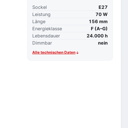
Sockel
E27
Leistung
70 W
Länge
156 mm
Energieklasse
F (A–G)
Lebensdauer
24.000 h
Dimmbar
nein
Alle technischen Daten