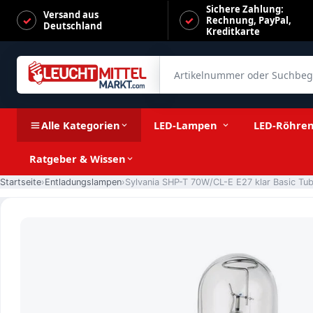
Sichere Zahlung:
Versand aus
Rechnung, PayPal,
Deutschland
Kreditkarte
Artikelnummer oder Suchbegrif
Sylvania SHP-T 70W/CL-E E27 klar Basic Tubular
Alle Kategorien
LED-Lampen
LED-Röhre
Ratgeber & Wissen
Startseite
Entladungslampen
Sylvania SHP-T 70W/CL-E E27 klar Basic Tub