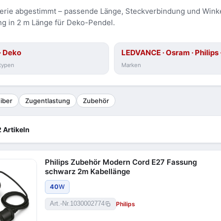
serie abgestimmt – passende Länge, Steckverbindung und Winkel 
ng in 2 m Länge für Deko-Pendel.
· Deko
LEDVANCE · Osram · Philips ·
typen
Marken
iber
Zugentlastung
Zubehör
 Artikeln
Philips Zubehör Modern Cord E27 Fassung
schwarz 2m Kabellänge
40
W
Philips
Art.-Nr.
1030002774