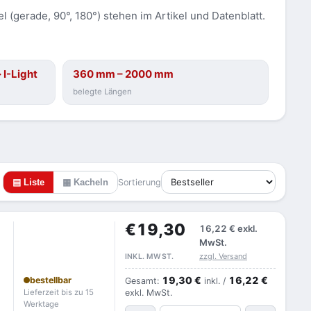
(gerade, 90°, 180°) stehen im Artikel und Datenblatt.
 I-Light
360 mm – 2000 mm
belegte Längen
▤ Liste
▦ Kacheln
Sortierung
€19,30
16,22 €
exkl.
MwSt.
zzgl. Versand
INKL. MWST.
19,30 €
16,22 €
bestellbar
Gesamt:
inkl. /
Lieferzeit bis zu 15
exkl. MwSt.
Werktage