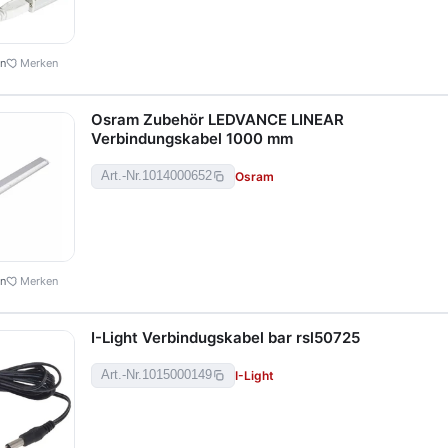
en
Merken
Osram Zubehör LEDVANCE LINEAR
Verbindungskabel 1000 mm
Osram
Art.-Nr.
1014000652
en
Merken
I-Light Verbindugskabel bar rsl50725
I-Light
Art.-Nr.
1015000149