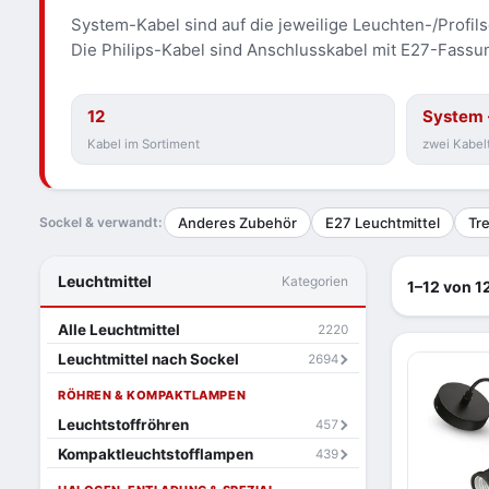
System-Kabel sind auf die jeweilige Leuchten-/Profil
Die Philips-Kabel sind Anschlusskabel mit E27-Fassu
12
System 
Kabel im Sortiment
zwei Kabel
Sockel & verwandt:
Anderes Zubehör
E27 Leuchtmittel
Tre
Leuchtmittel
Kategorien
1–12 von 12
Alle Leuchtmittel
2220
Leuchtmittel nach Sockel
2694
RÖHREN & KOMPAKTLAMPEN
Leuchtstoffröhren
457
Kompaktleuchtstofflampen
439