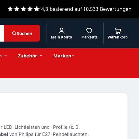
4,8
basierend auf
10.533
Bewertungen
Suchen
Mein Konto
Merkzettel
Warenkorb
n
Zubehör
Marken
r LED-Lichtleisten und -Profile (z. B.
abel
von Philips für E27-Pendelleuchten.