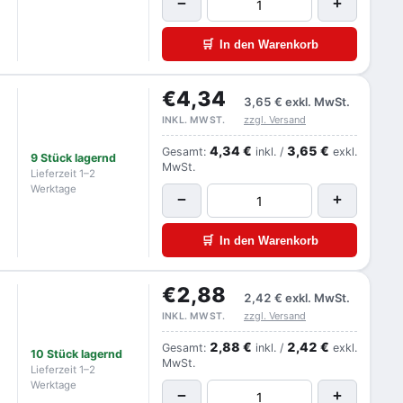
−
+
🛒
In den Warenkorb
€4,34
3,65 €
exkl. MwSt.
zzgl. Versand
INKL. MWST.
4,34 €
3,65 €
Gesamt:
inkl. /
exkl.
9 Stück lagernd
MwSt.
Lieferzeit 1–2
Werktage
−
+
🛒
In den Warenkorb
€2,88
2,42 €
exkl. MwSt.
zzgl. Versand
INKL. MWST.
2,88 €
2,42 €
Gesamt:
inkl. /
exkl.
10 Stück lagernd
MwSt.
Lieferzeit 1–2
Werktage
−
+