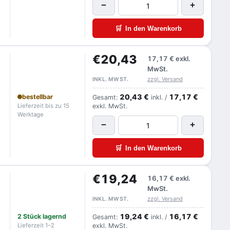
−
+
🛒
In den Warenkorb
€20,43
17,17 €
exkl.
MwSt.
zzgl. Versand
INKL. MWST.
20,43 €
17,17 €
bestellbar
Gesamt:
inkl. /
Lieferzeit bis zu 15
exkl. MwSt.
Werktage
−
+
🛒
In den Warenkorb
€19,24
16,17 €
exkl.
MwSt.
zzgl. Versand
INKL. MWST.
19,24 €
16,17 €
2 Stück lagernd
Gesamt:
inkl. /
Lieferzeit 1–2
exkl. MwSt.