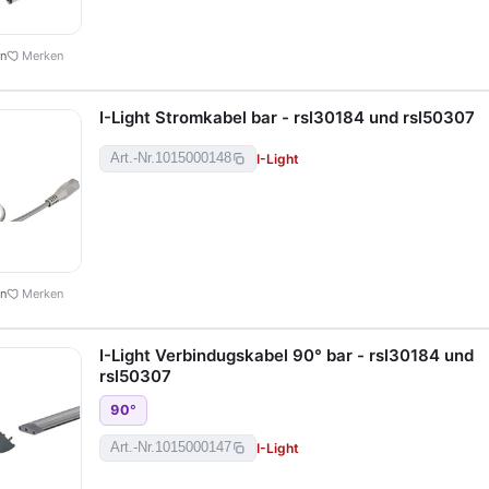
en
Merken
I-Light Stromkabel bar - rsl30184 und rsl50307
I-Light
Art.-Nr.
1015000148
en
Merken
I-Light Verbindugskabel 90° bar - rsl30184 und
rsl50307
90
°
I-Light
Art.-Nr.
1015000147