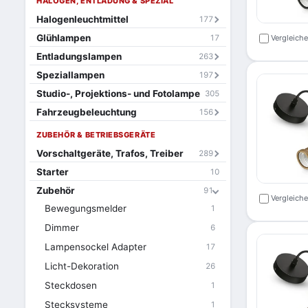
HALOGEN, ENTLADUNG & SPEZIAL
Halogenleuchtmittel
177
Glühlampen
17
Vergleich
Entladungslampen
263
Speziallampen
197
Studio-, Projektions- und Fotolampe
305
Fahrzeugbeleuchtung
156
ZUBEHÖR & BETRIEBSGERÄTE
Vorschaltgeräte, Trafos, Treiber
289
Starter
10
Zubehör
91
Vergleich
Bewegungsmelder
1
Dimmer
6
Lampensockel Adapter
17
Licht-Dekoration
26
Steckdosen
1
Stecksysteme
1