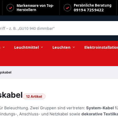
Persönliche Beratung
Markenware von Top-
09194 7259422
Herstellern
f – z. B. „GU10 940 dimmbar“
n
Leuchtmittel
Leuchten
Elektroinstallatio
gskabel
skabel
12 Artikel
für Beleuchtung. Zwei Gruppen sind vertreten:
System-Kabel
fü
rbindungs-, Anschluss- und Netzkabel sowie
dekorative Textilk