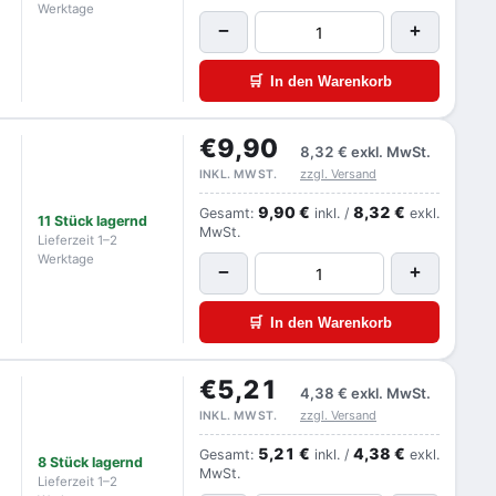
Werktage
−
+
🛒
In den Warenkorb
€9,90
8,32 €
exkl. MwSt.
zzgl. Versand
INKL. MWST.
9,90 €
8,32 €
Gesamt:
inkl. /
exkl.
11 Stück lagernd
MwSt.
Lieferzeit 1–2
Werktage
−
+
🛒
In den Warenkorb
€5,21
4,38 €
exkl. MwSt.
zzgl. Versand
INKL. MWST.
5,21 €
4,38 €
Gesamt:
inkl. /
exkl.
8 Stück lagernd
MwSt.
Lieferzeit 1–2