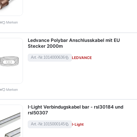
en
Merken
Ledvance Polybar Anschlusskabel mit EU
Stecker 2000m
LEDVANCE
Art.-Nr.
1014000636
en
Merken
I-Light Verbindugskabel bar - rsl30184 und
rsl50307
I-Light
Art.-Nr.
1015000145