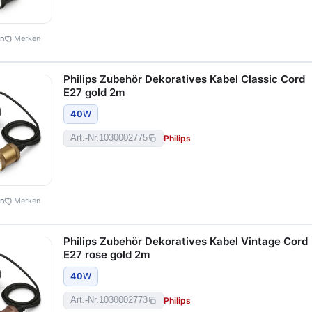
en
Merken
Philips Zubehör Dekoratives Kabel Classic Cord
E27 gold 2m
40
W
Philips
Art.-Nr.
1030002775
en
Merken
Philips Zubehör Dekoratives Kabel Vintage Cord
E27 rose gold 2m
40
W
Philips
Art.-Nr.
1030002773