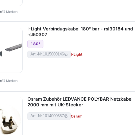
en
Merken
I-Light Verbindugskabel 180° bar - rsl30184 und
rsl50307
180
°
I-Light
Art.-Nr.
1015000146
en
Merken
Osram Zubehör LEDVANCE POLYBAR Netzkabel
2000 mm mit UK-Stecker
Osram
Art.-Nr.
1014000657