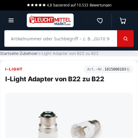
4,8
basierend auf
10.533
Bewertungen
Merkzettel
Warenko
Artikelnummer oder Suchbegriff – z. B. „GU10 940 dimmbar“
Startseite
Zubehoer
I-Light Adapter von B22 zu B22
I-LIGHT
Art.-Nr.
1015000103
I-Light Adapter von B22 zu B22