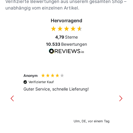
Verifizierte Bewertungen aus unserem gesamten Shop –
unabhängig vom einzelnen Artikel.
Hervorragend
4,79
Sterne
10.533
Bewertungen
Anonym
Anony
Verifizierter Kauf
Verif
Guter Service, schnelle Lieferung!
freund
versan
Ulm, DE, vor einem Tag