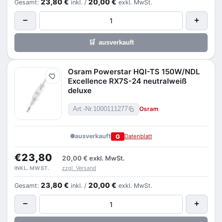
23,80 €
20,00 €
Gesamt:
inkl. /
exkl. MwSt.
−
+
🛒
ausverkauft
Osram Powerstar HQI-TS 150W/NDL
Merken
Excellence RX7S-24 neutralweiß
deluxe
Osram
Art.-Nr.
1000111277
ausverkauft
G
Datenblatt
€23,80
20,00 €
exkl. MwSt.
zzgl. Versand
INKL. MWST.
23,80 €
20,00 €
Gesamt:
inkl. /
exkl. MwSt.
−
+