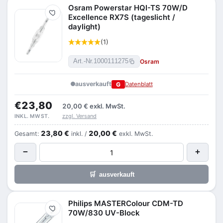
Osram Powerstar HQI-TS 70W/D
Merken
Excellence RX7S (tageslicht /
daylight)
(1)
Osram
Art.-Nr.
1000111275
ausverkauft
G
Datenblatt
€23,80
20,00 €
exkl. MwSt.
zzgl. Versand
INKL. MWST.
23,80 €
20,00 €
Gesamt:
inkl. /
exkl. MwSt.
−
+
🛒
ausverkauft
Philips MASTERColour CDM-TD
Merken
70W/830 UV-Block