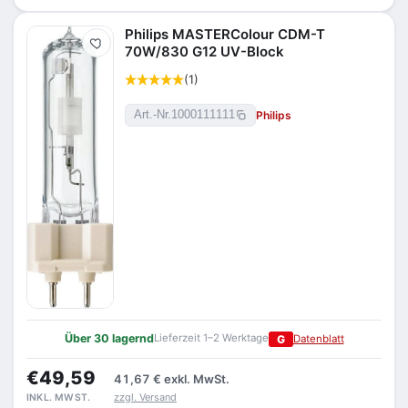
Philips MASTERColour CDM-T
Merken
70W/830 G12 UV-Block
(1)
Philips
Art.-Nr.
1000111111
Über 30 lagernd
Lieferzeit 1–2 Werktage
G
Datenblatt
€49,59
41,67 €
exkl. MwSt.
zzgl. Versand
INKL. MWST.