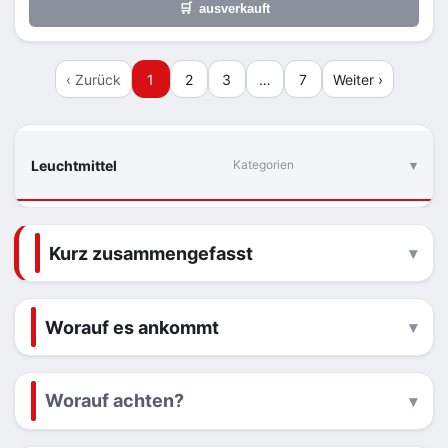
🛒
ausverkauft
‹ Zurück
1
2
3
…
7
Weiter ›
Leuchtmittel
Kategorien
Kurz zusammengefasst
Worauf es ankommt
Worauf achten?