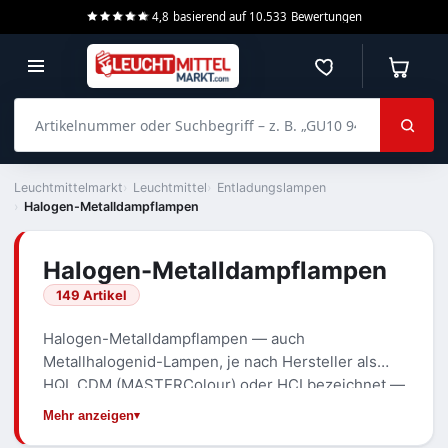
4,8
basierend auf
10.533
Bewertungen
Merkzettel
Warenko
Artikelnummer oder Suchbegriff – z. B. „GU10 940 dimmbar“
Leuchtmittelmarkt
Leuchtmittel
Entladungslampen
Halogen-Metalldampflampen
Halogen-Metalldampflampen
149 Artikel
Halogen-Metalldampflampen — auch
Metallhalogenid-Lampen, je nach Hersteller als
HQI, CDM (MASTERColour) oder HCI bezeichnet —
liefern helles, neutral- bis tageslichtweißes Licht
Mehr anzeigen
mit guter Farbwiedergabe. Eingesetzt werden sie