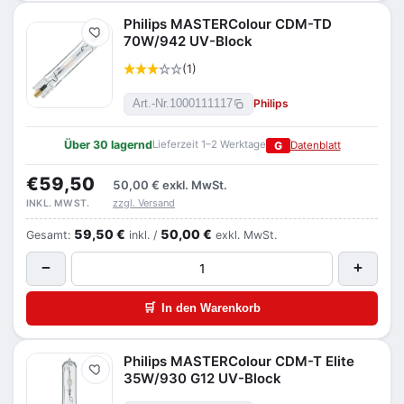
Philips MASTERColour CDM-TD
Merken
70W/942 UV-Block
(1)
Philips
Art.-Nr.
1000111117
Über 30 lagernd
Lieferzeit 1–2 Werktage
G
Datenblatt
€59,50
50,00 €
exkl. MwSt.
zzgl. Versand
INKL. MWST.
59,50 €
50,00 €
Gesamt:
inkl. /
exkl. MwSt.
−
+
🛒
In den Warenkorb
Philips MASTERColour CDM-T Elite
Merken
35W/930 G12 UV-Block