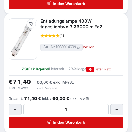
🛒
In den Warenkorb
Entladungslampe 400W
Merken
tageslichtweiß 36000lm Fc2
(1)
Patron
Art.-Nr.
1030014609
7 Stück lagernd
Lieferzeit 1–2 Werktage
G
Datenblatt
€71,40
60,00 €
exkl. MwSt.
zzgl. Versand
INKL. MWST.
71,40 €
60,00 €
Gesamt:
inkl. /
exkl. MwSt.
−
+
🛒
In den Warenkorb