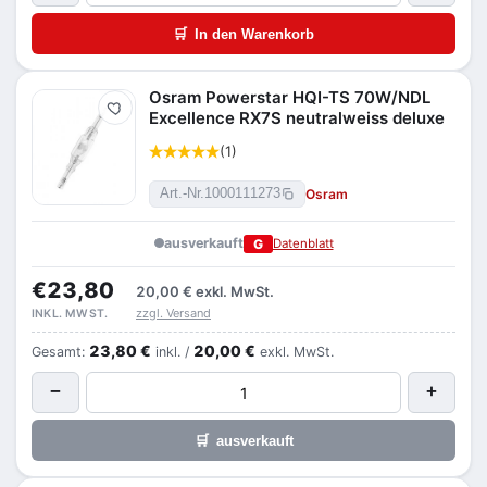
🛒
In den Warenkorb
Osram Powerstar HQI-TS 70W/NDL
Merken
Excellence RX7S neutralweiss deluxe
(1)
Osram
Art.-Nr.
1000111273
ausverkauft
G
Datenblatt
€23,80
20,00 €
exkl. MwSt.
zzgl. Versand
INKL. MWST.
23,80 €
20,00 €
Gesamt:
inkl. /
exkl. MwSt.
−
+
🛒
ausverkauft