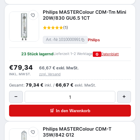
Philips MASTERColour CDM-Tm Mini
Merken
20W/830 GU6.5 1CT
(1)
Philips
Art.-Nr.
1010000991
23 Stück lagernd
Lieferzeit 1–2 Werktage
G
Datenblatt
€79,34
66,67 €
exkl. MwSt.
zzgl. Versand
INKL. MWST.
79,34 €
66,67 €
Gesamt:
inkl. /
exkl. MwSt.
−
+
🛒
In den Warenkorb
Philips MASTERColour CDM-T
Merken
35W/842 G12