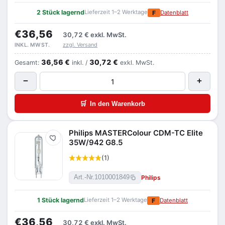
2 Stück lagernd
Lieferzeit 1–2 Werktage
F
Datenblatt
€36,56
30,72 €
exkl. MwSt.
zzgl. Versand
INKL. MWST.
36,56 €
30,72 €
Gesamt:
inkl. /
exkl. MwSt.
−
+
🛒
In den Warenkorb
Philips MASTERColour CDM-TC Elite
Merken
35W/942 G8.5
(1)
Philips
Art.-Nr.
1010001849
1 Stück lagernd
Lieferzeit 1–2 Werktage
F
Datenblatt
€36,56
30,72 €
exkl. MwSt.