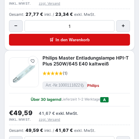
zzgl. Versand
INKL. MWST.
27,77 €
23,34 €
Gesamt:
inkl. /
exkl. MwSt.
−
+
🛒
In den Warenkorb
Philips Master Entladungslampe HPI-T
Merken
Plus 250W/645 E40 kaltweiß
(1)
Philips
Art.-Nr.
1000111822
Über 30 lagernd
Lieferzeit 1–2 Werktage
A
€49,59
41,67 €
exkl. MwSt.
zzgl. Versand
INKL. MWST.
49,59 €
41,67 €
Gesamt:
inkl. /
exkl. MwSt.