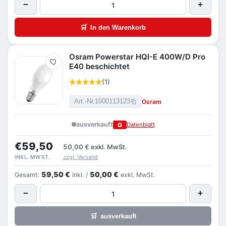
−
+
🛒
In den Warenkorb
Osram Powerstar HQI-E 400W/D Pro
Merken
E40 beschichtet
(1)
Osram
Art.-Nr.
1000113123
ausverkauft
G
Datenblatt
€59,50
50,00 €
exkl. MwSt.
zzgl. Versand
INKL. MWST.
59,50 €
50,00 €
Gesamt:
inkl. /
exkl. MwSt.
−
+
🛒
ausverkauft