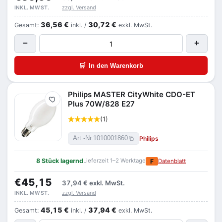
zzgl. Versand
INKL. MWST.
36,56 €
30,72 €
Gesamt:
inkl. /
exkl. MwSt.
−
+
🛒
In den Warenkorb
Philips MASTER CityWhite CDO-ET
Merken
Plus 70W/828 E27
(1)
Philips
Art.-Nr.
1010001860
8 Stück lagernd
Lieferzeit 1–2 Werktage
F
Datenblatt
€45,15
37,94 €
exkl. MwSt.
zzgl. Versand
INKL. MWST.
45,15 €
37,94 €
Gesamt:
inkl. /
exkl. MwSt.