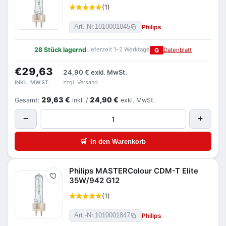
(1)
Philips
Art.-Nr.
1010001845
28 Stück lagernd
Lieferzeit 1–2 Werktage
G
Datenblatt
€29,63
24,90 €
exkl. MwSt.
zzgl. Versand
INKL. MWST.
29,63 €
24,90 €
Gesamt:
inkl. /
exkl. MwSt.
−
+
🛒
In den Warenkorb
Philips MASTERColour CDM-T Elite
Merken
35W/942 G12
(1)
Philips
Art.-Nr.
1010001847