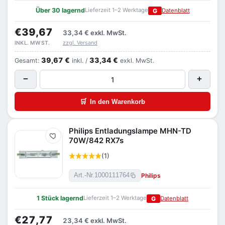
Über 30 lagernd
Lieferzeit 1–2 Werktage
G
Datenblatt
€39,67
33,34 €
exkl. MwSt.
zzgl. Versand
INKL. MWST.
39,67 €
33,34 €
Gesamt:
inkl. /
exkl. MwSt.
−
+
🛒
In den Warenkorb
Philips Entladungslampe MHN-TD
Merken
70W/842 RX7s
(1)
Philips
Art.-Nr.
1000111764
1 Stück lagernd
Lieferzeit 1–2 Werktage
G
Datenblatt
€27,77
23,34 €
exkl. MwSt.