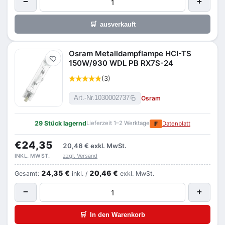
−
+
🛒
ausverkauft
Osram Metalldampflampe HCI-TS
Merken
150W/930 WDL PB RX7S-24
(3)
Osram
Art.-Nr.
1030002737
29 Stück lagernd
Lieferzeit 1–2 Werktage
F
Datenblatt
€24,35
20,46 €
exkl. MwSt.
zzgl. Versand
INKL. MWST.
24,35 €
20,46 €
Gesamt:
inkl. /
exkl. MwSt.
−
+
🛒
In den Warenkorb