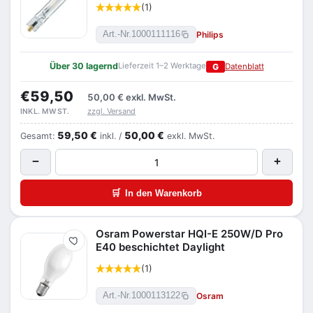
(1)
Philips
Art.-Nr.
1000111116
Über 30 lagernd
Lieferzeit 1–2 Werktage
G
Datenblatt
€59,50
50,00 €
exkl. MwSt.
zzgl. Versand
INKL. MWST.
59,50 €
50,00 €
Gesamt:
inkl. /
exkl. MwSt.
−
+
🛒
In den Warenkorb
Osram Powerstar HQI-E 250W/D Pro
Merken
E40 beschichtet Daylight
(1)
Osram
Art.-Nr.
1000113122