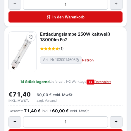
−
+
🛒
In den Warenkorb
Entladungslampe 250W kaltweiß
Merken
18000lm Fc2
(1)
Patron
Art.-Nr.
1030014606
14 Stück lagernd
Lieferzeit 1–2 Werktage
G
Datenblatt
€71,40
60,00 €
exkl. MwSt.
zzgl. Versand
INKL. MWST.
71,40 €
60,00 €
Gesamt:
inkl. /
exkl. MwSt.
−
+