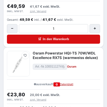
€49,59
41,67 €
exkl. MwSt.
zzgl. Versand
INKL. MWST.
49,59 €
41,67 €
Gesamt:
inkl. /
exkl. MwSt.
−
+
🛒
In den Warenkorb
Osram Powerstar HQI-TS 70W/WDL
Merken
Excellence RX7S (warmweiss deluxe)
Osram
Art.-Nr.
1000111274
ausverkauft
G
Datenblatt
€23,80
20,00 €
exkl. MwSt.
zzgl. Versand
INKL. MWST.