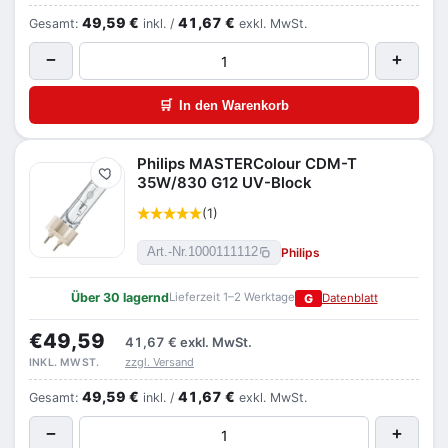
49,59 €
41,67 €
Gesamt:
inkl. /
exkl. MwSt.
−
+
🛒
In den Warenkorb
Philips MASTERColour CDM-T
Merken
35W/830 G12 UV-Block
(1)
Philips
Art.-Nr.
1000111112
Über 30 lagernd
Lieferzeit 1–2 Werktage
G
Datenblatt
€49,59
41,67 €
exkl. MwSt.
zzgl. Versand
INKL. MWST.
49,59 €
41,67 €
Gesamt:
inkl. /
exkl. MwSt.
−
+