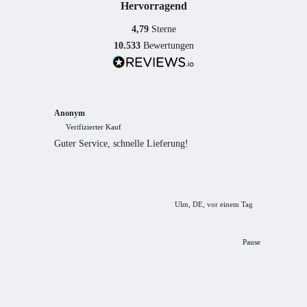
Hervorragend
4,79
Sterne
10.533
Bewertungen
Anonym
Anony
Verifizierter Kauf
Verif
Guter Service, schnelle Lieferung!
freundl
empfeh
Ulm, DE, vor einem Tag
Pause