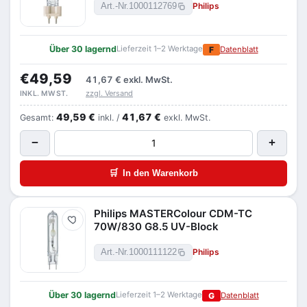
Philips
Art.-Nr.
1000112769
Über 30 lagernd
Lieferzeit 1–2 Werktage
F
Datenblatt
€49,59
41,67 €
exkl. MwSt.
zzgl. Versand
INKL. MWST.
49,59 €
41,67 €
Gesamt:
inkl. /
exkl. MwSt.
−
+
🛒
In den Warenkorb
Philips MASTERColour CDM-TC
Merken
70W/830 G8.5 UV-Block
Philips
Art.-Nr.
1000111122
Über 30 lagernd
Lieferzeit 1–2 Werktage
G
Datenblatt