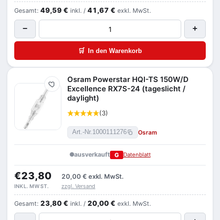
49,59 €
41,67 €
Gesamt:
inkl. /
exkl. MwSt.
−
+
🛒
In den Warenkorb
Osram Powerstar HQI-TS 150W/D
Merken
Excellence RX7S-24 (tageslicht /
daylight)
(3)
Osram
Art.-Nr.
1000111276
ausverkauft
G
Datenblatt
€23,80
20,00 €
exkl. MwSt.
zzgl. Versand
INKL. MWST.
23,80 €
20,00 €
Gesamt:
inkl. /
exkl. MwSt.