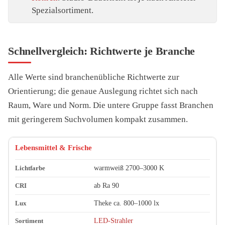
Spezialsortiment.
Schnellvergleich: Richtwerte je Branche
Alle Werte sind branchenübliche Richtwerte zur
Orientierung; die genaue Auslegung richtet sich nach
Raum, Ware und Norm. Die untere Gruppe fasst Branchen
mit geringerem Suchvolumen kompakt zusammen.
Branche
Lichtfarbe (Richtwert)
CRI (Richtwert)
Lux (Richtwer
Lebensmittel & Frische
warmweiß 2700–3000 K
ab Ra 90
Theke ca. 800–1000 lx
LED-Strahler