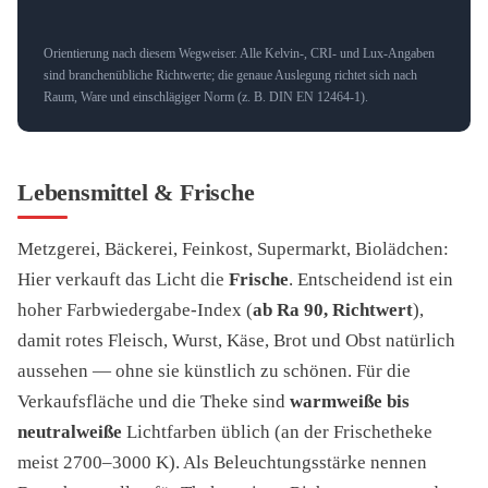
Orientierung nach diesem Wegweiser. Alle Kelvin-, CRI- und Lux-Angaben
sind branchenübliche Richtwerte; die genaue Auslegung richtet sich nach
Raum, Ware und einschlägiger Norm (z. B. DIN EN 12464-1).
Lebensmittel & Frische
Metzgerei, Bäckerei, Feinkost, Supermarkt, Biolädchen:
Hier verkauft das Licht die
Frische
. Entscheidend ist ein
hoher Farbwiedergabe-Index (
ab Ra 90, Richtwert
),
damit rotes Fleisch, Wurst, Käse, Brot und Obst natürlich
aussehen — ohne sie künstlich zu schönen. Für die
Verkaufsfläche und die Theke sind
warmweiße bis
neutralweiße
Lichtfarben üblich (an der Frischetheke
meist 2700–3000 K). Als Beleuchtungsstärke nennen