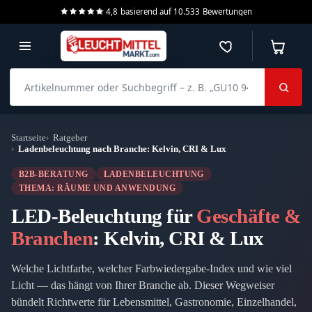
4,8
basierend auf
10.533
Bewertungen
Merkzettel
Warenko
Artikelnummer oder Suchbegriff – z. B. „GU10 940 dimmbar“
Startseite
Ratgeber
Ladenbeleuchtung nach Branche: Kelvin, CRI & Lux
B2B-BERATUNG
LADENBELEUCHTUNG
THEMA: RÄUME UND ANWENDUNG
LED-Beleuchtung für
Geschäfte &
Branchen
: Kelvin, CRI & Lux
Welche Lichtfarbe, welcher Farbwiedergabe-Index und wie viel
Licht — das hängt von Ihrer Branche ab. Dieser Wegweiser
bündelt Richtwerte für Lebensmittel, Gastronomie, Einzelhandel,