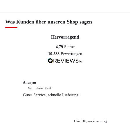
Was Kunden über unseren Shop sagen
Hervorragend
4,79
Sterne
10.533
Bewertungen
Anonym
Anony
Verifizierter Kauf
Verif
Guter Service, schnelle Lieferung!
freundl
empfeh
Ulm, DE, vor einem Tag