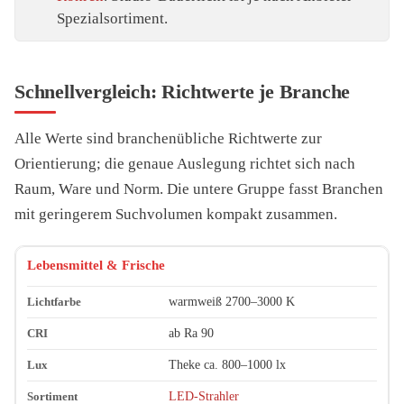
Spezialsortiment.
Schnellvergleich: Richtwerte je Branche
Alle Werte sind branchenübliche Richtwerte zur
Orientierung; die genaue Auslegung richtet sich nach
Raum, Ware und Norm. Die untere Gruppe fasst Branchen
mit geringerem Suchvolumen kompakt zusammen.
Branche
Lichtfarbe (Richtwert)
CRI (Richtwert)
Lux (Richtwer
Lebensmittel & Frische
warmweiß 2700–3000 K
ab Ra 90
Theke ca. 800–1000 lx
LED-Strahler