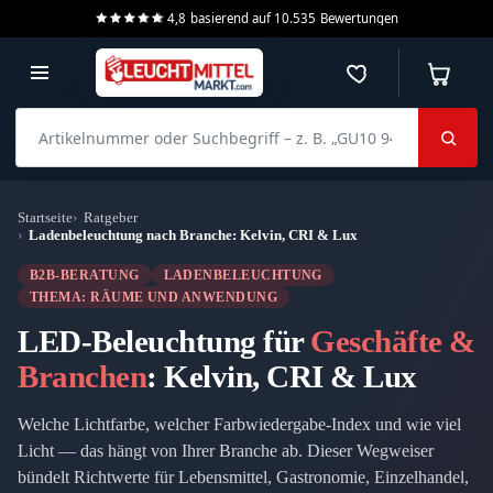
4,8
basierend auf
10.535
Bewertungen
Merkzettel
Warenko
Artikelnummer oder Suchbegriff – z. B. „GU10 940 dimmbar“
Startseite
Ratgeber
Ladenbeleuchtung nach Branche: Kelvin, CRI & Lux
B2B-BERATUNG
LADENBELEUCHTUNG
THEMA: RÄUME UND ANWENDUNG
LED-Beleuchtung für
Geschäfte &
Branchen
: Kelvin, CRI & Lux
Welche Lichtfarbe, welcher Farbwiedergabe-Index und wie viel
Licht — das hängt von Ihrer Branche ab. Dieser Wegweiser
bündelt Richtwerte für Lebensmittel, Gastronomie, Einzelhandel,