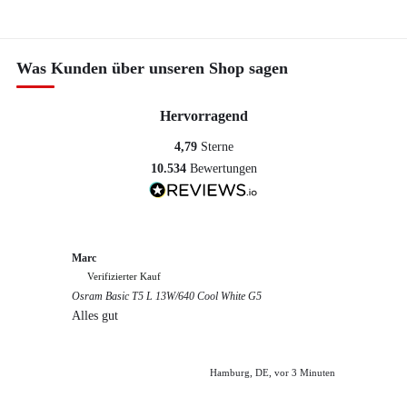
Was Kunden über unseren Shop sagen
Hervorragend
4,79
Sterne
10.534
Bewertungen
Marc
Anony
Verifizierter Kauf
Verif
Osram Basic T5 L 13W/640 Cool White G5
Guter S
Alles gut
Hamburg, DE, vor 3 Minuten