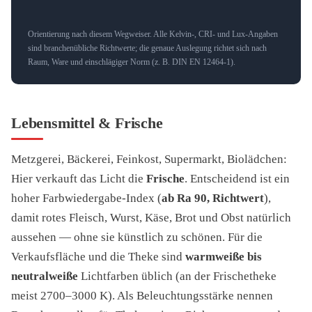
Orientierung nach diesem Wegweiser. Alle Kelvin-, CRI- und Lux-Angaben
sind branchenübliche Richtwerte; die genaue Auslegung richtet sich nach
Raum, Ware und einschlägiger Norm (z. B. DIN EN 12464-1).
Lebensmittel & Frische
Metzgerei, Bäckerei, Feinkost, Supermarkt, Biolädchen:
Hier verkauft das Licht die
Frische
. Entscheidend ist ein
hoher Farbwiedergabe-Index (
ab Ra 90, Richtwert
),
damit rotes Fleisch, Wurst, Käse, Brot und Obst natürlich
aussehen — ohne sie künstlich zu schönen. Für die
Verkaufsfläche und die Theke sind
warmweiße bis
neutralweiße
Lichtfarben üblich (an der Frischetheke
meist 2700–3000 K). Als Beleuchtungsstärke nennen