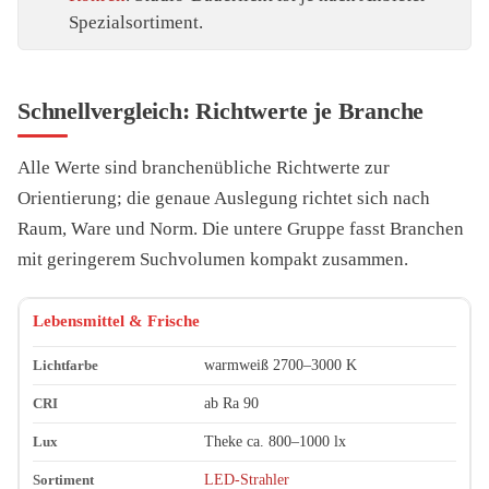
Spezialsortiment.
Schnellvergleich: Richtwerte je Branche
Alle Werte sind branchenübliche Richtwerte zur
Orientierung; die genaue Auslegung richtet sich nach
Raum, Ware und Norm. Die untere Gruppe fasst Branchen
mit geringerem Suchvolumen kompakt zusammen.
Branche
Lichtfarbe (Richtwert)
CRI (Richtwert)
Lux (Richtwer
Lebensmittel & Frische
warmweiß 2700–3000 K
ab Ra 90
Theke ca. 800–1000 lx
LED-Strahler