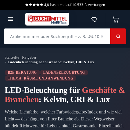
4,8
basierend auf
10.533
Bewertungen
Merkzettel
Warenko
Artikelnummer oder Suchbegriff – z. B. „GU10 940 dimmbar“
Startseite
Ratgeber
Ladenbeleuchtung nach Branche: Kelvin, CRI & Lux
B2B-BERATUNG
LADENBELEUCHTUNG
THEMA: RÄUME UND ANWENDUNG
LED-Beleuchtung für
Geschäfte &
Branchen
: Kelvin, CRI & Lux
Welche Lichtfarbe, welcher Farbwiedergabe-Index und wie viel
Licht — das hängt von Ihrer Branche ab. Dieser Wegweiser
bündelt Richtwerte für Lebensmittel, Gastronomie, Einzelhandel,