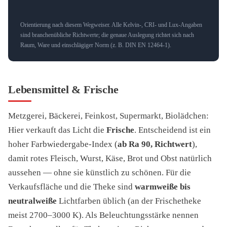
Orientierung nach diesem Wegweiser. Alle Kelvin-, CRI- und Lux-Angaben
sind branchenübliche Richtwerte; die genaue Auslegung richtet sich nach
Raum, Ware und einschlägiger Norm (z. B. DIN EN 12464-1).
Lebensmittel & Frische
Metzgerei, Bäckerei, Feinkost, Supermarkt, Biolädchen:
Hier verkauft das Licht die
Frische
. Entscheidend ist ein
hoher Farbwiedergabe-Index (
ab Ra 90, Richtwert
),
damit rotes Fleisch, Wurst, Käse, Brot und Obst natürlich
aussehen — ohne sie künstlich zu schönen. Für die
Verkaufsfläche und die Theke sind
warmweiße bis
neutralweiße
Lichtfarben üblich (an der Frischetheke
meist 2700–3000 K). Als Beleuchtungsstärke nennen