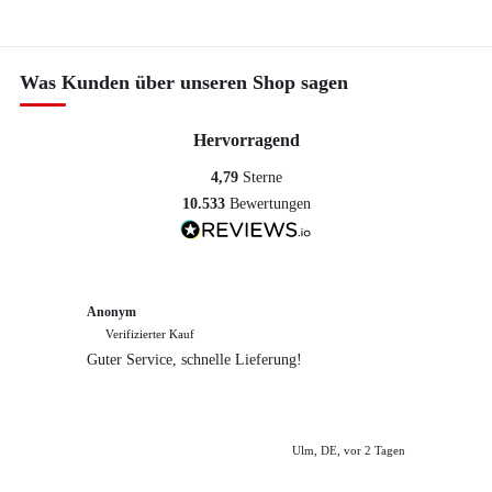
Was Kunden über unseren Shop sagen
Hervorragend
4,79
Sterne
10.533
Bewertungen
Anonym
Anony
Verifizierter Kauf
Verif
Guter Service, schnelle Lieferung!
freundl
empfeh
Ulm, DE, vor 2 Tagen