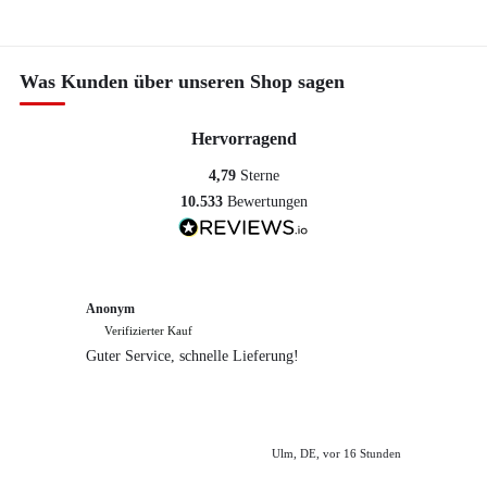
Was Kunden über unseren Shop sagen
Hervorragend
4,79
Sterne
10.533
Bewertungen
Anonym
Anony
Verifizierter Kauf
Verif
Guter Service, schnelle Lieferung!
freundl
empfeh
Ulm, DE, vor 16 Stunden