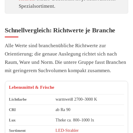
Spezialsortiment.
Schnellvergleich: Richtwerte je Branche
Alle Werte sind branchenübliche Richtwerte zur
Orientierung; die genaue Auslegung richtet sich nach
Raum, Ware und Norm. Die untere Gruppe fasst Branchen
mit geringerem Suchvolumen kompakt zusammen.
Branche
Lichtfarbe (Richtwert)
CRI (Richtwert)
Lux (Richtwer
Lebensmittel & Frische
warmweiß 2700–3000 K
ab Ra 90
Theke ca. 800–1000 lx
LED-Strahler