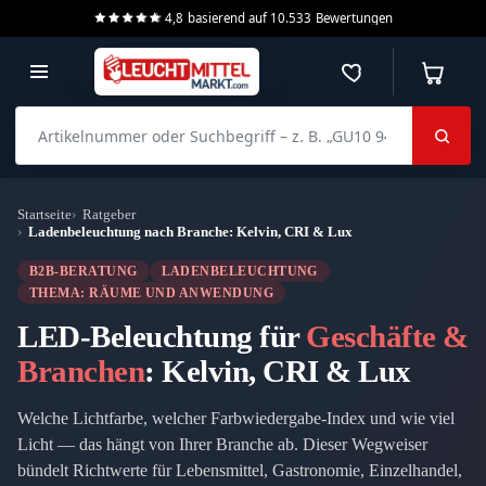
4,8
basierend auf
10.533
Bewertungen
Merkzettel
Warenko
Artikelnummer oder Suchbegriff – z. B. „GU10 940 dimmbar“
Startseite
Ratgeber
Ladenbeleuchtung nach Branche: Kelvin, CRI & Lux
B2B-BERATUNG
LADENBELEUCHTUNG
THEMA: RÄUME UND ANWENDUNG
LED-Beleuchtung für
Geschäfte &
Branchen
: Kelvin, CRI & Lux
Welche Lichtfarbe, welcher Farbwiedergabe-Index und wie viel
Licht — das hängt von Ihrer Branche ab. Dieser Wegweiser
bündelt Richtwerte für Lebensmittel, Gastronomie, Einzelhandel,