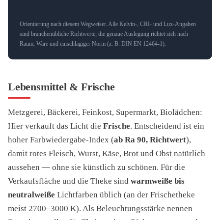
Orientierung nach diesem Wegweiser. Alle Kelvin-, CRI- und Lux-Angaben
sind branchenübliche Richtwerte; die genaue Auslegung richtet sich nach
Raum, Ware und einschlägiger Norm (z. B. DIN EN 12464-1).
Lebensmittel & Frische
Metzgerei, Bäckerei, Feinkost, Supermarkt, Biolädchen:
Hier verkauft das Licht die
Frische
. Entscheidend ist ein
hoher Farbwiedergabe-Index (
ab Ra 90, Richtwert
),
damit rotes Fleisch, Wurst, Käse, Brot und Obst natürlich
aussehen — ohne sie künstlich zu schönen. Für die
Verkaufsfläche und die Theke sind
warmweiße bis
neutralweiße
Lichtfarben üblich (an der Frischetheke
meist 2700–3000 K). Als Beleuchtungsstärke nennen