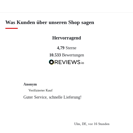
Was Kunden über unseren Shop sagen
Hervorragend
4,79
Sterne
10.533
Bewertungen
Anonym
Anony
Verifizierter Kauf
Verif
Guter Service, schnelle Lieferung!
freundl
empfeh
Ulm, DE, vor 16 Stunden