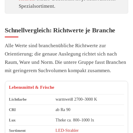
Spezialsortiment.
Schnellvergleich: Richtwerte je Branche
Alle Werte sind branchenübliche Richtwerte zur
Orientierung; die genaue Auslegung richtet sich nach
Raum, Ware und Norm. Die untere Gruppe fasst Branchen
mit geringerem Suchvolumen kompakt zusammen.
Branche
Lichtfarbe (Richtwert)
CRI (Richtwert)
Lux (Richtwer
Lebensmittel & Frische
warmweiß 2700–3000 K
ab Ra 90
Theke ca. 800–1000 lx
LED-Strahler