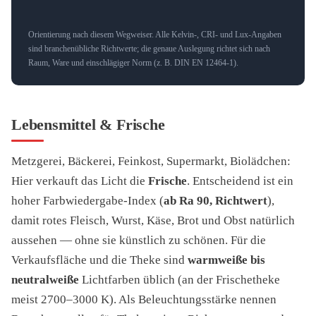
Orientierung nach diesem Wegweiser. Alle Kelvin-, CRI- und Lux-Angaben
sind branchenübliche Richtwerte; die genaue Auslegung richtet sich nach
Raum, Ware und einschlägiger Norm (z. B. DIN EN 12464-1).
Lebensmittel & Frische
Metzgerei, Bäckerei, Feinkost, Supermarkt, Biolädchen:
Hier verkauft das Licht die
Frische
. Entscheidend ist ein
hoher Farbwiedergabe-Index (
ab Ra 90, Richtwert
),
damit rotes Fleisch, Wurst, Käse, Brot und Obst natürlich
aussehen — ohne sie künstlich zu schönen. Für die
Verkaufsfläche und die Theke sind
warmweiße bis
neutralweiße
Lichtfarben üblich (an der Frischetheke
meist 2700–3000 K). Als Beleuchtungsstärke nennen