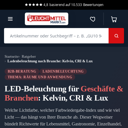
4,8
basierend auf
10.533
Bewertungen
Merkzettel
Warenko
Artikelnummer oder Suchbegriff – z. B. „GU10 940 dimmbar“
Startseite
Ratgeber
Ladenbeleuchtung nach Branche: Kelvin, CRI & Lux
B2B-BERATUNG
LADENBELEUCHTUNG
THEMA: RÄUME UND ANWENDUNG
LED-Beleuchtung für
Geschäfte &
Branchen
: Kelvin, CRI & Lux
Welche Lichtfarbe, welcher Farbwiedergabe-Index und wie viel
Licht — das hängt von Ihrer Branche ab. Dieser Wegweiser
bündelt Richtwerte für Lebensmittel, Gastronomie, Einzelhandel,