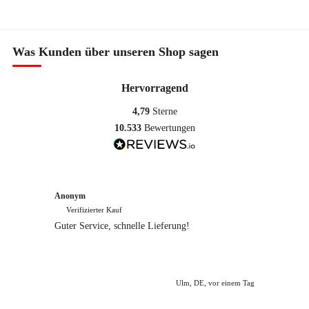
Was Kunden über unseren Shop sagen
Hervorragend
4,79
Sterne
10.533
Bewertungen
Anonym
Anony
Verifizierter Kauf
Verif
Guter Service, schnelle Lieferung!
freundl
empfeh
Ulm, DE, vor einem Tag