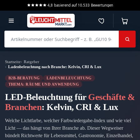
4,8
basierend auf
10.533
Bewertungen
Merkzettel
Warenko
Artikelnummer oder Suchbegriff – z. B. „GU10 940 dimmbar“
Startseite
Ratgeber
Ladenbeleuchtung nach Branche: Kelvin, CRI & Lux
B2B-BERATUNG
LADENBELEUCHTUNG
THEMA: RÄUME UND ANWENDUNG
LED-Beleuchtung für
Geschäfte &
Branchen
: Kelvin, CRI & Lux
Welche Lichtfarbe, welcher Farbwiedergabe-Index und wie viel
Licht — das hängt von Ihrer Branche ab. Dieser Wegweiser
bündelt Richtwerte für Lebensmittel, Gastronomie, Einzelhandel,