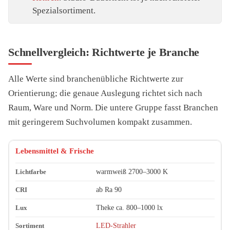
Spezialsortiment.
Schnellvergleich: Richtwerte je Branche
Alle Werte sind branchenübliche Richtwerte zur
Orientierung; die genaue Auslegung richtet sich nach
Raum, Ware und Norm. Die untere Gruppe fasst Branchen
mit geringerem Suchvolumen kompakt zusammen.
Branche
Lichtfarbe (Richtwert)
CRI (Richtwert)
Lux (Richtwer
Lebensmittel & Frische
warmweiß 2700–3000 K
ab Ra 90
Theke ca. 800–1000 lx
LED-Strahler