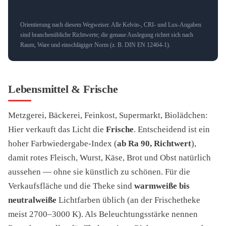
Orientierung nach diesem Wegweiser. Alle Kelvin-, CRI- und Lux-Angaben
sind branchenübliche Richtwerte; die genaue Auslegung richtet sich nach
Raum, Ware und einschlägiger Norm (z. B. DIN EN 12464-1).
Lebensmittel & Frische
Metzgerei, Bäckerei, Feinkost, Supermarkt, Biolädchen:
Hier verkauft das Licht die
Frische
. Entscheidend ist ein
hoher Farbwiedergabe-Index (
ab Ra 90, Richtwert
),
damit rotes Fleisch, Wurst, Käse, Brot und Obst natürlich
aussehen — ohne sie künstlich zu schönen. Für die
Verkaufsfläche und die Theke sind
warmweiße bis
neutralweiße
Lichtfarben üblich (an der Frischetheke
meist 2700–3000 K). Als Beleuchtungsstärke nennen