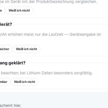
be im Gerät mit der Produktbezeichnung vergleichen.
ße
Weiß ich nicht
Gerät?
Ah erhöhen meist nur die Laufzeit — Geräteangabe ist
sicher
Weiß ich nicht
ang geklärt?
eachten; bei Lithium-Zellen besonders sorgfältig.
nklar
Weiß ich nicht
cheint hier.