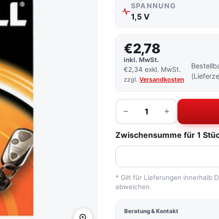
SPANNUNG
1,5 V
€2,78
inkl. MwSt.
Bestellb
€2,34 exkl. MwSt.
(Lieferz
zzgl.
Versandkosten
Menge
−
+
Zwischensumme für 1 Stück
* Gilt für Lieferungen innerhalb
abweichen.
Beratung & Kontakt