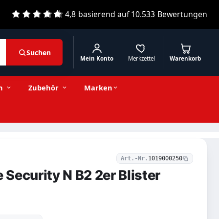
4,8
basierend auf
10.533
Bewertungen
Suchen
Mein Konto
Merkzettel
Warenkorb
2,78 € inkl. MwSt.
Stückzahl
−
+
In den Warenkorb
2,34 € exkl. MwSt.
n
Zubehör
Marken
Art.-Nr.
1019000250
e Security N B2 2er Blister