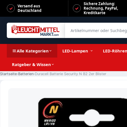
Sichere Zahlung:
Versand aus
Rechnung, PayPal,
Deutschland
Kreditkarte
Artikelnummer oder Suchbegrif
Duracell Batterie Security N B2 2er Blister
Alle Kategorien
LED-Lampen
LED-Röhre
Ratgeber & Wissen
Startseite
Batterien
Duracell Batterie Security N B2 2er Blister