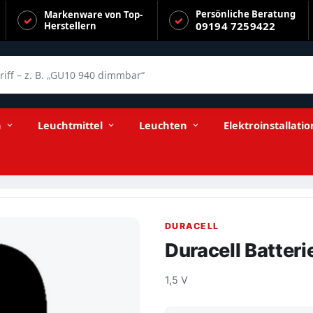
Persönliche Beratung
Markenware von Top-
09194 7259422
Herstellern
f – z. B. „GU10 940 dimmbar“
n
Leuchtmittel
Leuchten
Elektroinstallatio
DURACELL
Duracell Batteri
1,5 V