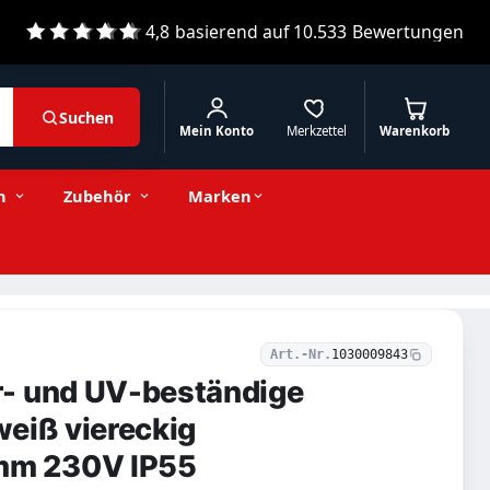
4,8
basierend auf
10.533
Bewertungen
Suchen
Mein Konto
Merkzettel
Warenkorb
390,01 € inkl. MwSt.
Stückzahl
−
+
In den Warenkorb
327,74 € exkl. MwSt.
n
Zubehör
Marken
Art.-Nr.
1030009843
- und UV-beständige
eiß viereckig
m 230V IP55