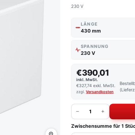
230 V
LÄNGE
430 mm
SPANNUNG
230 V
€390,01
inkl. MwSt.
Bestell
€327,74 exkl. MwSt.
(Liefer
zzgl.
Versandkosten
Menge
−
+
Zwischensumme für 1 Stück