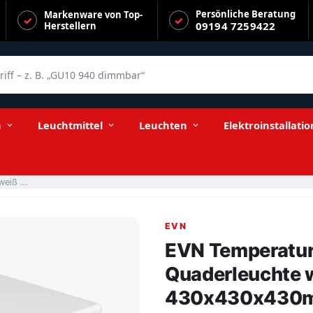
Persönliche Beratung
Markenware von Top-
09194 7259422
Herstellern
f – z. B. „GU10 940 dimmbar“
iereckig 430x430x430mm 230V IP55
n
Leuchtmittel
Leuchten
Elektroinstallatio
EVN Temperatur- und UV-beständige Quaderleuchte weiß viereckig 430x430x430mm 230V IP55
EVN
EVN Temperatur
Quaderleuchte w
430x430x430m