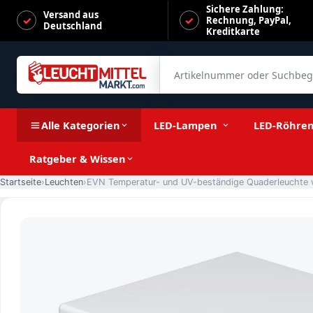
Sichere Zahlung:
Versand aus
Rechnung, PayPal,
Deutschland
Kreditkarte
Artikelnummer oder Suchbegrif
EVN Temperatur- und UV-beständige Quaderleuchte weiß v
Alle Kategorien
LED-Lampen
LED-Röhre
Ratgeber & Wissen
Startseite
Leuchten