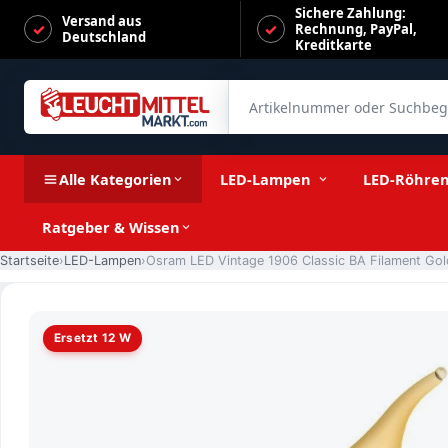
Sichere Zahlung:
Versand aus
Rechnung, PayPal,
Deutschland
Kreditkarte
Artikelnummer oder Suchbegrif
Osram LED Vintage 1906 Classic BA Filament Gold 1,5-12W/82
Alle Kategorien
LED-Lampen
LED-Röhre
Ratgeber & Wissen
Startseite
LED-Lampen
Ersetzt 12 W