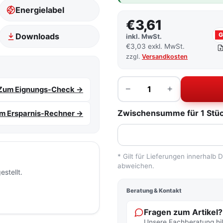
Energielabel
€3,61
Downloads
inkl. MwSt.
€3,03 exkl. MwSt.
zzgl.
Versandkosten
Menge
−
+
Zum Eignungs-Check →
Zwischensumme für 1 Stück
m Ersparnis-Rechner →
* Gilt für Lieferungen innerhalb
abweichen.
stellt.
Beratung & Kontakt
Fragen zum Artikel?
Unsere Fachberatung hilf