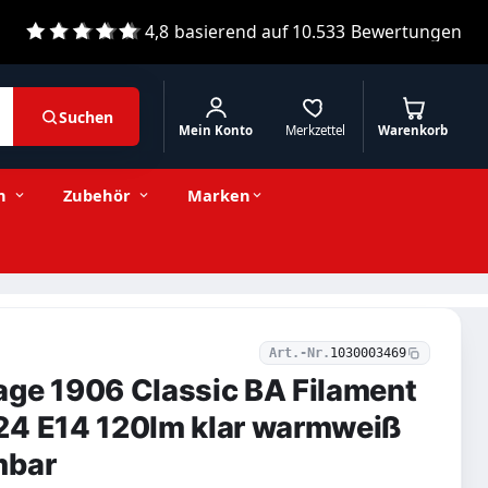
4,8
basierend auf
10.533
Bewertungen
Suchen
Mein Konto
Merkzettel
Warenkorb
3,61 € inkl. MwSt.
Stückzahl
−
+
In den Warenkorb
3,03 € exkl. MwSt.
n
Zubehör
Marken
Art.-Nr.
1030003469
age 1906 Classic BA Filament
24 E14 120lm klar warmweiß
mbar