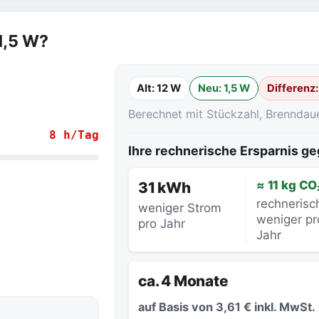
1,5 W?
Alt: 12 W
Neu: 1,5 W
Differenz
Berechnet mit Stückzahl, Brenndau
8 h/Tag
Ihre rechnerische Ersparnis 
.
≈ 11 kg CO
31 kWh
rechnerisc
weniger Strom
weniger pr
pro Jahr
Jahr
ca. 4 Monate
auf Basis von 3,61 € inkl. MwSt.