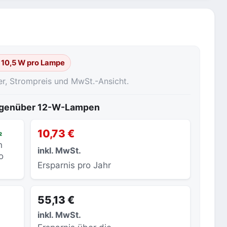
: 10,5 W pro Lampe
er, Strompreis und MwSt.-Ansicht.
gegenüber 12-W-Lampen
₂
10,73 €
h
inkl. MwSt.
o
Ersparnis pro Jahr
55,13 €
inkl. MwSt.