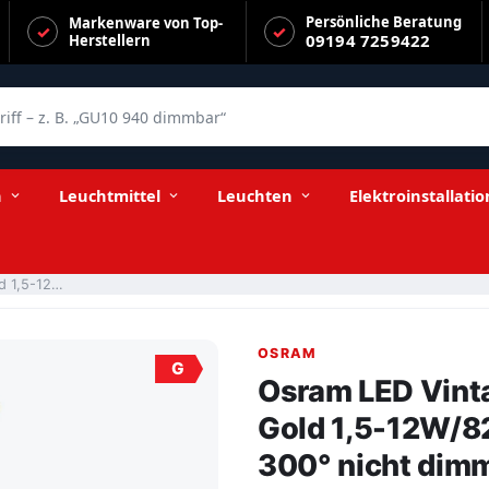
Persönliche Beratung
Markenware von Top-
09194 7259422
Herstellern
f – z. B. „GU10 940 dimmbar“
4 E14 120lm klar warmweiß 300° nicht dimmbar
n
Leuchtmittel
Leuchten
Elektroinstallatio
Osram LED Vintage 1906 Classic BA Filament Gold 1,5-12W/824 E14 120lm klar warmweiß 300° nicht dimmbar
OSRAM
G
Osram LED Vint
Gold 1,5-12W/8
300° nicht dim