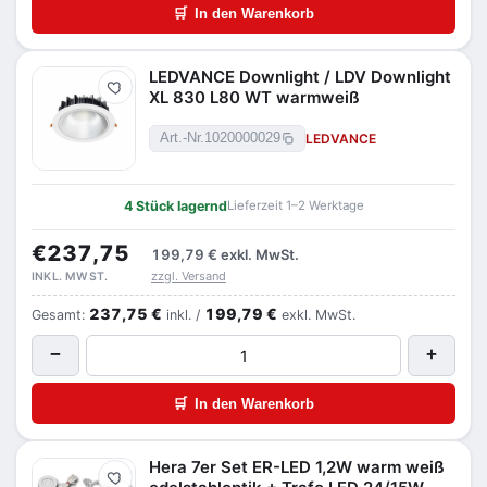
🛒
In den Warenkorb
LEDVANCE Downlight / LDV Downlight
Merken
XL 830 L80 WT warmweiß
LEDVANCE
Art.-Nr.
1020000029
4 Stück lagernd
Lieferzeit 1–2 Werktage
€237,75
199,79 €
exkl. MwSt.
zzgl. Versand
INKL. MWST.
237,75 €
199,79 €
Gesamt:
inkl. /
exkl. MwSt.
−
+
🛒
In den Warenkorb
Hera 7er Set ER-LED 1,2W warm weiß
Merken