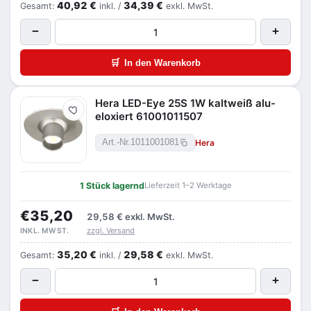
40,92 €
34,39 €
Gesamt:
inkl. /
exkl. MwSt.
−
+
🛒
In den Warenkorb
Hera LED-Eye 25S 1W kaltweiß alu-
Merken
eloxiert 61001011507
Hera
Art.-Nr.
1011001081
1 Stück lagernd
Lieferzeit 1–2 Werktage
€35,20
29,58 €
exkl. MwSt.
zzgl. Versand
INKL. MWST.
35,20 €
29,58 €
Gesamt:
inkl. /
exkl. MwSt.
−
+