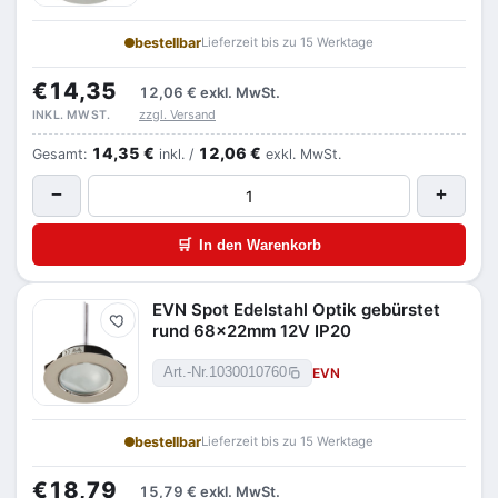
bestellbar
Lieferzeit bis zu 15 Werktage
€14,35
12,06 €
exkl. MwSt.
zzgl. Versand
INKL. MWST.
14,35 €
12,06 €
Gesamt:
inkl. /
exkl. MwSt.
−
+
🛒
In den Warenkorb
EVN Spot Edelstahl Optik gebürstet
Merken
rund 68x22mm 12V IP20
EVN
Art.-Nr.
1030010760
bestellbar
Lieferzeit bis zu 15 Werktage
€18,79
15,79 €
exkl. MwSt.