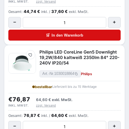
zzgl. Versand
INKL. MWST.
44,74 €
37,60 €
Gesamt:
inkl. /
exkl. MwSt.
−
+
🛒
In den Warenkorb
Philips LED CoreLine Gen5 Downlight
Merken
19,2W/840 kaltweiß 2350lm 84° 220-
240V IP20/54
Philips
Art.-Nr.
1030018864
bestellbar
Lieferzeit bis zu 15 Werktage
€76,87
64,60 €
exkl. MwSt.
zzgl. Versand
INKL. MWST.
76,87 €
64,60 €
Gesamt:
inkl. /
exkl. MwSt.
−
+