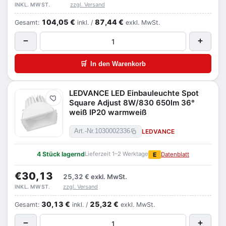
zzgl. Versand
INKL. MWST.
104,05 €
87,44 €
Gesamt:
inkl. /
exkl. MwSt.
−
+
🛒
In den Warenkorb
LEDVANCE LED Einbauleuchte Spot
Merken
Square Adjust 8W/830 650lm 36°
weiß IP20 warmweiß
LEDVANCE
Art.-Nr.
1030002336
4 Stück lagernd
Lieferzeit 1–2 Werktage
E
Datenblatt
€30,13
25,32 €
exkl. MwSt.
zzgl. Versand
INKL. MWST.
30,13 €
25,32 €
Gesamt:
inkl. /
exkl. MwSt.
−
+