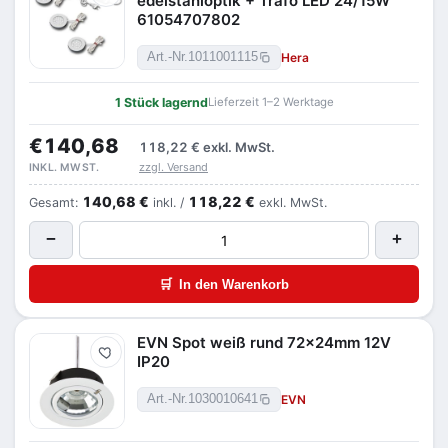
edelstahloptik + Trafo LED 24/15W
61054707802
Hera
Art.-Nr.
1011001115
1 Stück lagernd
Lieferzeit 1–2 Werktage
€140,68
118,22 €
exkl. MwSt.
zzgl. Versand
INKL. MWST.
140,68 €
118,22 €
Gesamt:
inkl. /
exkl. MwSt.
−
+
🛒
In den Warenkorb
EVN Spot weiß rund 72x24mm 12V
Merken
IP20
EVN
Art.-Nr.
1030010641