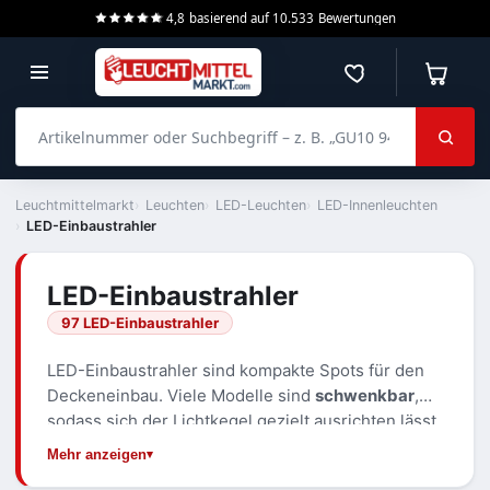
4,8
basierend auf
10.533
Bewertungen
Merkzettel
Warenko
Artikelnummer oder Suchbegriff – z. B. „GU10 940 dimmbar“
Leuchtmittelmarkt
Leuchten
LED-Leuchten
LED-Innenleuchten
LED-Einbaustrahler
LED-Einbaustrahler
97 LED-Einbaustrahler
LED-Einbaustrahler sind kompakte Spots für den
Deckeneinbau. Viele Modelle sind
schwenkbar
,
sodass sich der Lichtkegel gezielt ausrichten lässt,
etwa auf eine Wand, ein Bild oder eine
Mehr anzeigen
Arbeitsfläche. Über den
Abstrahlwinkel
bestimmen