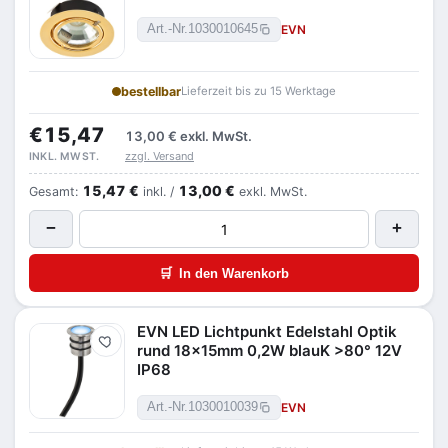
EVN
Art.-Nr.
1030010645
bestellbar
Lieferzeit bis zu 15 Werktage
€15,47
13,00 €
exkl. MwSt.
zzgl. Versand
INKL. MWST.
15,47 €
13,00 €
Gesamt:
inkl. /
exkl. MwSt.
−
+
🛒
In den Warenkorb
EVN LED Lichtpunkt Edelstahl Optik
Merken
rund 18x15mm 0,2W blauK >80° 12V
IP68
EVN
Art.-Nr.
1030010039