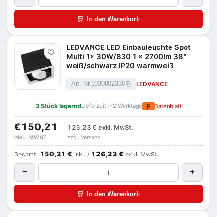
🛒
In den Warenkorb
LEDVANCE LED Einbauleuchte Spot
Merken
Multi 1x 30W/830 1 x 2700lm 38°
weiß/schwarz IP20 warmweiß
LEDVANCE
Art.-Nr.
1030002330
3 Stück lagernd
Lieferzeit 1–2 Werktage
F
Datenblatt
€150,21
126,23 €
exkl. MwSt.
zzgl. Versand
INKL. MWST.
150,21 €
126,23 €
Gesamt:
inkl. /
exkl. MwSt.
−
+
🛒
In den Warenkorb