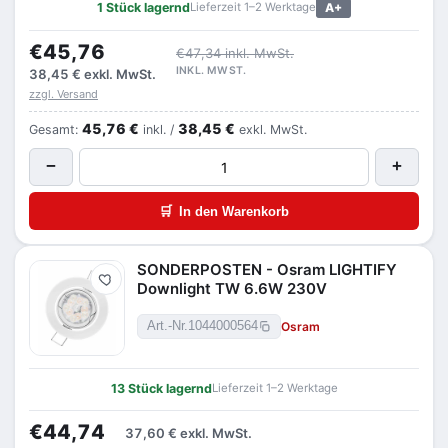
1 Stück lagernd
Lieferzeit 1–2 Werktage
A+
€45,76
€47,34 inkl. MwSt.
INKL. MWST.
38,45 €
exkl. MwSt.
zzgl. Versand
45,76 €
38,45 €
Gesamt:
inkl. /
exkl. MwSt.
−
+
🛒
In den Warenkorb
SONDERPOSTEN - Osram LIGHTIFY
Merken
Downlight TW 6.6W 230V
Osram
Art.-Nr.
1044000564
13 Stück lagernd
Lieferzeit 1–2 Werktage
€44,74
37,60 €
exkl. MwSt.