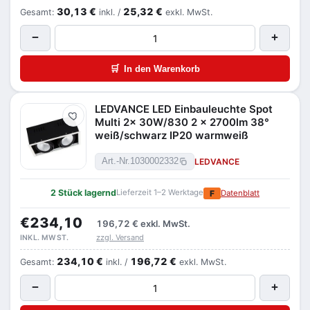
30,13 €
25,32 €
Gesamt:
inkl. /
exkl. MwSt.
−
+
🛒
In den Warenkorb
LEDVANCE LED Einbauleuchte Spot
Merken
Multi 2x 30W/830 2 x 2700lm 38°
weiß/schwarz IP20 warmweiß
LEDVANCE
Art.-Nr.
1030002332
2 Stück lagernd
Lieferzeit 1–2 Werktage
F
Datenblatt
€234,10
196,72 €
exkl. MwSt.
zzgl. Versand
INKL. MWST.
234,10 €
196,72 €
Gesamt:
inkl. /
exkl. MwSt.
−
+