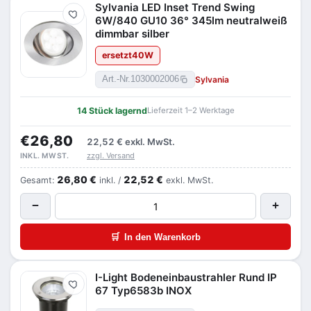
Sylvania LED Inset Trend Swing
Merken
6W/840 GU10 36° 345lm neutralweiß
dimmbar silber
ersetzt
40
W
Sylvania
Art.-Nr.
1030002006
14 Stück lagernd
Lieferzeit 1–2 Werktage
€26,80
22,52 €
exkl. MwSt.
zzgl. Versand
INKL. MWST.
26,80 €
22,52 €
Gesamt:
inkl. /
exkl. MwSt.
−
+
🛒
In den Warenkorb
I-Light Bodeneinbaustrahler Rund IP
Merken
67 Typ6583b INOX