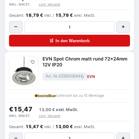
zzgl. Versand
INKL. MWST.
18,79 €
15,79 €
Gesamt:
inkl. /
exkl. MwSt.
−
+
🛒
In den Warenkorb
EVN Spot Chrom matt rund 72x24mm
Merken
12V IP20
EVN
Art.-Nr.
1030010644
bestellbar
Lieferzeit bis zu 15 Werktage
€15,47
13,00 €
exkl. MwSt.
zzgl. Versand
INKL. MWST.
15,47 €
13,00 €
Gesamt:
inkl. /
exkl. MwSt.
−
+