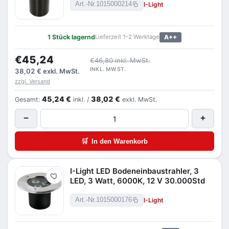
I-Light
Art.-Nr.
1015000214
1 Stück lagernd
Lieferzeit 1–2 Werktage
A++
€45,24
€46,80 inkl. MwSt.
INKL. MWST.
38,02 €
exkl. MwSt.
zzgl. Versand
45,24 €
38,02 €
Gesamt:
inkl. /
exkl. MwSt.
−
+
🛒
In den Warenkorb
I-Light LED Bodeneinbaustrahler, 3
Merken
LED, 3 Watt, 6000K, 12 V 30.000Std
I-Light
Art.-Nr.
1015000176