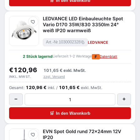
🛒
In den Warenkorb
LEDVANCE LED Einbauleuchte Spot
Merken
Vario D170 35W/830 3350lm 24°
weiß IP20 warmweiß
LEDVANCE
Art.-Nr.
1030002328
2 Stück lagernd
Lieferzeit 1–2 Werktage
F
Datenblatt
€120,96
101,65 €
exkl. MwSt.
zzgl. Versand
INKL. MWST.
120,96 €
101,65 €
Gesamt:
inkl. /
exkl. MwSt.
−
+
🛒
In den Warenkorb
EVN Spot Gold rund 72x24mm 12V
Merken
IP20