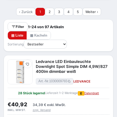
Sie die Wirkung: ein enger Winkel betont einzelne
Objekte als Akzent, ein breiter Winkel sorgt eher
‹ Zurück
1
2
3
4
5
Weiter ›
für flächiges Grundlicht. Wie bei jeder
Einbaulösung ist der passende
Einbauausschnitt
die Grundvoraussetzung. Lichtfarbe,
1–24 von 97 Artikeln
Filter
Schwenkbarkeit und Abstrahlung lesen Sie je
▤ Liste
▦ Kacheln
Modell in den technischen Daten und grenzen sie
links im Filter ein.
Sortierung
Ledvance LED Einbauleuchte
Merken
Downlight Spot Simple DIM 4,9W/827
400lm dimmbar weiß
LEDVANCE
Art.-Nr.
1030009765
28 Stück lagernd
Lieferzeit 1–2 Werktage
E
Datenblatt
€40,92
34,39 €
exkl. MwSt.
zzgl. Versand
INKL. MWST.