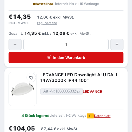
bestellbar
Lieferzeit bis zu 15 Werktage
€14,35
12,06 €
exkl. MwSt.
zzgl. Versand
INKL. MWST.
14,35 €
12,06 €
Gesamt:
inkl. /
exkl. MwSt.
−
+
🛒
In den Warenkorb
LEDVANCE LED Downlight ALU DALI
Merken
14W/3000K IP44 100°
LEDVANCE
Art.-Nr.
1030005332
4 Stück lagernd
Lieferzeit 1–2 Werktage
E
Datenblatt
€104,05
87,44 €
exkl. MwSt.