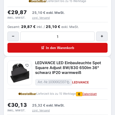
bestellbar
Lieferzeit bis zu 15 Werktage
€29,87
25,10 €
exkl. MwSt.
zzgl. Versand
INKL. MWST.
29,87 €
25,10 €
Gesamt:
inkl. /
exkl. MwSt.
−
+
🛒
In den Warenkorb
LEDVANCE LED Einbauleuchte Spot
Merken
Square Adjust 8W/830 650lm 36°
schwarz IP20 warmweiß
LEDVANCE
Art.-Nr.
1030002337
bestellbar
Lieferzeit bis zu 15 Werktage
E
Datenblatt
€30,13
25,32 €
exkl. MwSt.
zzgl. Versand
INKL. MWST.