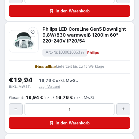
🛒
In den Warenkorb
Philips LED CoreLine Gen5 Downlight
Merken
9,8W/830 warmweiß 1200lm 60°
220-240V IP20/54
Philips
Art.-Nr.
1030018863
bestellbar
Lieferzeit bis zu 15 Werktage
€19,94
16,76 €
exkl. MwSt.
zzgl. Versand
INKL. MWST.
19,94 €
16,76 €
Gesamt:
inkl. /
exkl. MwSt.
−
+
🛒
In den Warenkorb