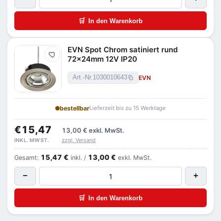
🛒
In den Warenkorb
EVN Spot Chrom satiniert rund
Merken
72x24mm 12V IP20
EVN
Art.-Nr.
1030010643
bestellbar
Lieferzeit bis zu 15 Werktage
€15,47
13,00 €
exkl. MwSt.
zzgl. Versand
INKL. MWST.
15,47 €
13,00 €
Gesamt:
inkl. /
exkl. MwSt.
−
+
🛒
In den Warenkorb