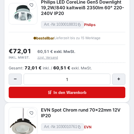
Philips LED CoreLine Gen5 Downlight
Merken
19,2W/840 kaltweiß 2350lm 60° 220-
240V IP20
Philips
Art.-Nr.
1030018831
bestellbar
Lieferzeit bis zu 15 Werktage
€72,01
60,51 €
exkl. MwSt.
zzgl. Versand
INKL. MWST.
72,01 €
60,51 €
Gesamt:
inkl. /
exkl. MwSt.
−
+
🛒
In den Warenkorb
EVN Spot Chrom rund 70x22mm 12V
Merken
IP20
EVN
Art.-Nr.
1030010761