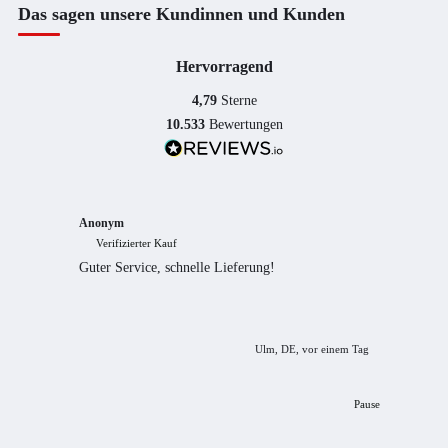
Das sagen unsere Kundinnen und Kunden
Hervorragend
4,79
Sterne
10.533
Bewertungen
Anonym
Anony
Verifizierter Kauf
Verif
Guter Service, schnelle Lieferung!
freundl
empfeh
Ulm, DE, vor einem Tag
Pause