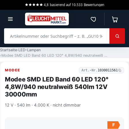
4,8
basierend auf
10.533
Bewertungen
Merkzettel
Warenko
Artikelnummer oder Suchbegriff – z. B. „GU10 940 dimmbar“
Startseite
LED-Lampen
Modee SMD LED Band 60 LED 120° 4,8W/940 neutralweiß 540lm 12V 30000mm
MODEE
Art.-Nr.
1030011561
Modee SMD LED Band 60 LED 120°
4,8W/940 neutralweiß 540lm 12V
30000mm
12 V · 540 lm · 4.000 K · nicht dimmbar
F