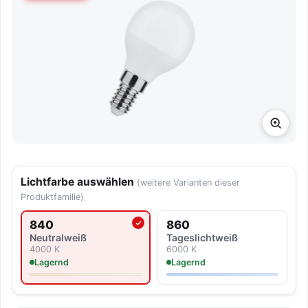
Lichtfarbe auswählen
(weitere Varianten dieser
Produktfamilie)
840
860
Aktuell ausgewählte Lichtfarbe
Neutralweiß
Tageslicht­weiß
4000 K
6000 K
Lagernd
Lagernd