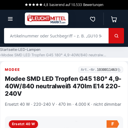
4,8
basierend auf
10.533
Bewertungen
Merkzettel
Warenko
Artikelnummer oder Suchbegriff – z. B. „GU10 940 dimmbar“
Startseite
LED-Lampen
Modee SMD LED Tropfen G45 180° 4,9-40W/840 neutralweiß 470lm E14 220-240V
MODEE
Art.-Nr.
1030011463
Modee SMD LED Tropfen G45 180° 4,9-
40W/840 neutralweiß 470lm E14 220-
240V
Ersetzt 40 W · 220-240 V · 470 lm · 4.000 K · nicht dimmbar
F
Ersetzt 40 W