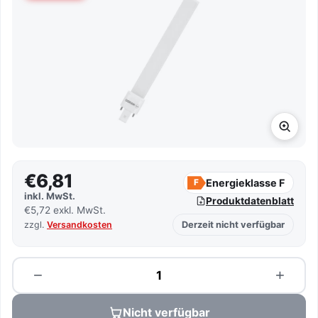
€6,81
Energieklasse F
F
inkl. MwSt.
Produktdatenblatt
€5,72 exkl. MwSt.
zzgl.
Versandkosten
Derzeit nicht verfügbar
Menge
−
+
Nicht verfügbar