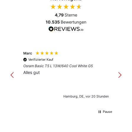
4,79
Sterne
10.535
Bewertungen
Marc
Anony
Verifizierter Kauf
Verif
Osram Basic T5 L 13W/640 Cool White G5
Guter 
Alles gut
Hamburg, DE, vor 20 Stunden
Pause