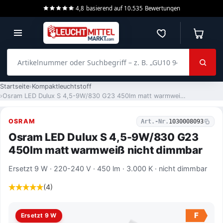
4,8
basierend auf
10.535
Bewertungen
Merkzettel
Warenko
Artikelnummer oder Suchbegriff – z. B. „GU10 940 dimmbar“
Startseite
Kompaktleuchtstoff
Osram LED Dulux S 4,5-9W/830 G23 450lm matt warmweiß nicht dimmbar
OSRAM
Art.-Nr.
1030008093
Osram LED Dulux S 4,5-9W/830 G23
450lm matt warmweiß nicht dimmbar
Ersetzt 9 W · 220-240 V · 450 lm · 3.000 K · nicht dimmbar
(4)
F
Ersetzt 9 W