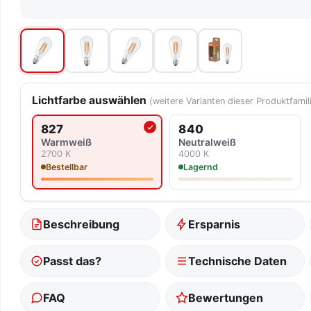
Lichtfarbe auswählen
(weitere Varianten dieser Produktfamil
827
840
Aktuell ausgewählte Lichtfarbe
Warmweiß
Neutralweiß
2700 K
4000 K
Bestellbar
Lagernd
Beschreibung
Ersparnis
Passt das?
Technische Daten
FAQ
Bewertungen