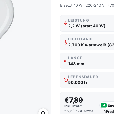
Ersetzt 40 W · 220-240 V · 470
LEISTUNG
2,2 W (statt 40 W)
LICHTFARBE
2.700 K warmweiß (8
LÄNGE
143 mm
LEBENSDAUER
50.000 h
€7,89
Ene
A
inkl. MwSt.
€6,63 exkl. MwSt.
Prod