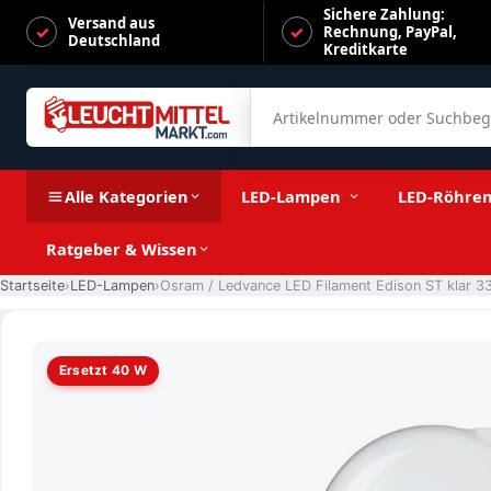
Sichere Zahlung:
Versand aus
Rechnung, PayPal,
Deutschland
Kreditkarte
Artikelnummer oder Suchbegrif
Osram / Ledvance LED Filament Edison ST klar 330° UltraEf
Alle Kategorien
LED-Lampen
LED-Röhre
Ratgeber & Wissen
Startseite
LED-Lampen
Ersetzt 40 W