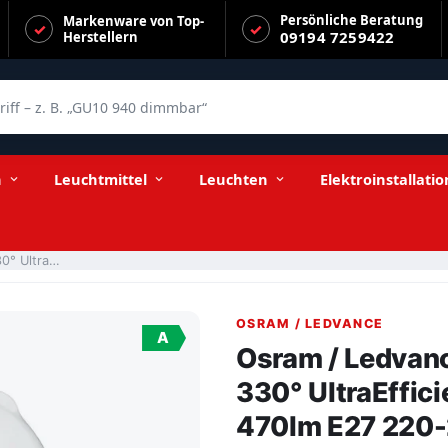
Persönliche Beratung
Markenware von Top-
09194 7259422
Herstellern
f – z. B. „GU10 940 dimmbar“
ficient 2,2-40W/827 warmweiß 470lm E27 220-240V
n
Leuchtmittel
Leuchten
Elektroinstallatio
Osram / Ledvance LED Filament Edison ST klar 330° UltraEfficient 2,2-40W/827 warmweiß 470lm E27 220-240V
OSRAM / LEDVANCE
A
Osram / Ledvanc
330° UltraEffi
470lm E27 220