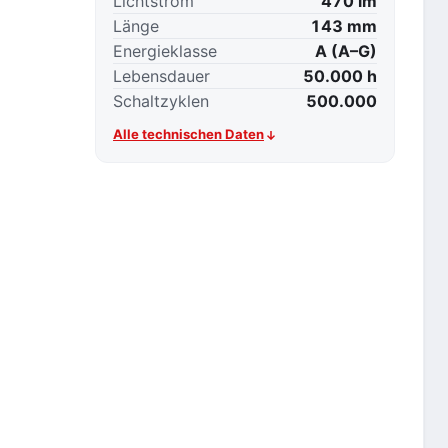
Lichtstrom
470 lm
Länge
143 mm
Energieklasse
A (A–G)
Lebensdauer
50.000 h
Schaltzyklen
500.000
Alle technischen Daten