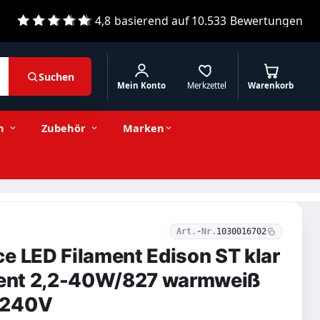
4,8
basierend auf
10.533
Bewertungen
Suchen
Mein Konto
Merkzettel
Warenkorb
7,89 € inkl. MwSt.
Stückzahl
−
+
In den Warenkorb
6,63 € exkl. MwSt.
n
Zubehör
Marken
Art.-Nr.
1030016702
e LED Filament Edison ST klar
cient 2,2-40W/827 warmweiß
-240V