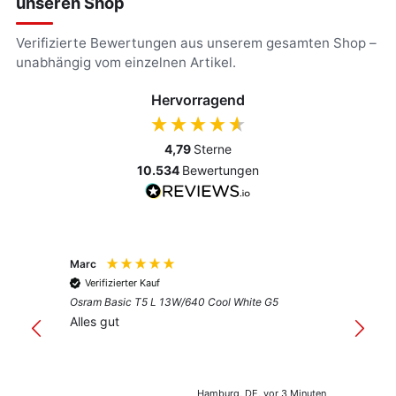
unseren Shop
Verifizierte Bewertungen aus unserem gesamten Shop –
unabhängig vom einzelnen Artikel.
Hervorragend
4,79
Sterne
10.534
Bewertungen
Marc
Anony
Verifizierter Kauf
Verif
Osram Basic T5 L 13W/640 Cool White G5
Guter 
Alles gut
Hamburg, DE, vor 3 Minuten