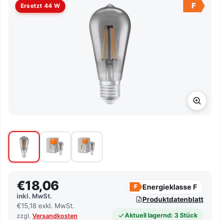
F
Ersetzt 44 W
€18,06
Energieklasse F
F
inkl. MwSt.
Produktdatenblatt
€15,18 exkl. MwSt.
Aktuell lagernd: 3 Stück
zzgl.
Versandkosten