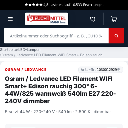
4,8
basierend auf
10.533
Bewertungen
Merkzettel
Warenko
Artikelnummer oder Suchbegriff – z. B. „GU10 940 dimmbar“
Startseite
LED-Lampen
Osram / Ledvance LED Filament WIFI Smart+ Edison rauchig 300° 6-44W/825 warmweiß 540lm E27 220-240V dimmbar
OSRAM / LEDVANCE
Art.-Nr.
1030012929
Osram / Ledvance LED Filament WIFI
Smart+ Edison rauchig 300° 6-
44W/825 warmweiß 540lm E27 220-
240V dimmbar
Ersetzt 44 W · 220-240 V · 540 lm · 2.500 K · dimmbar