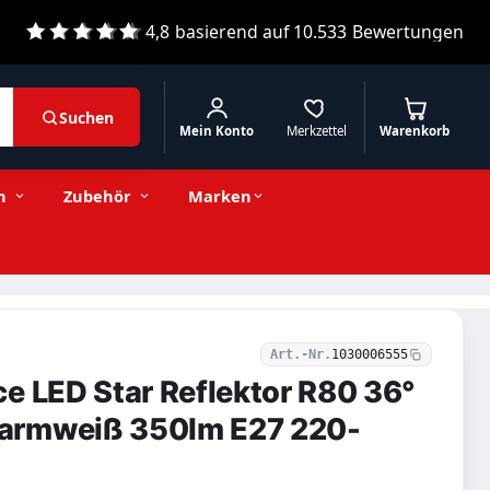
4,8
basierend auf
10.533
Bewertungen
Suchen
Mein Konto
Merkzettel
Warenkorb
7,14 € inkl. MwSt.
Stückzahl
−
+
In den Warenkorb
6,00 € exkl. MwSt.
n
Zubehör
Marken
Art.-Nr.
1030006555
e LED Star Reflektor R80 36°
armweiß 350lm E27 220-