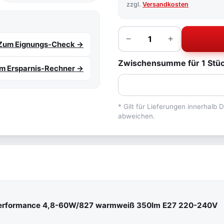
zzgl.
Versandkosten
Menge
−
+
Zum Eignungs-Check →
Zwischensumme für 1 Stück:
m Ersparnis-Rechner →
* Gilt für Lieferungen innerhalb
abweichen.
 Performance 4,8-60W/827 warmweiß 350lm E27 220-240V