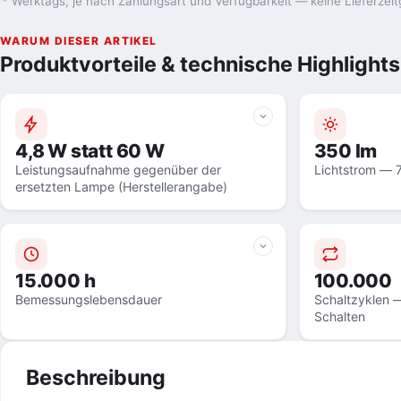
* Werktags, je nach Zahlungsart und Verfügbarkeit — keine Lieferzeit
WARUM DIESER ARTIKEL
Produktvorteile & technische Highlights
4,8 W statt 60 W
350 lm
Leistungsaufnahme gegenüber der
Lichtstrom — 
ersetzten Lampe (Herstellerangabe)
15.000 h
100.000
Bemessungslebensdauer
Schaltzyklen —
Schalten
Beschreibung