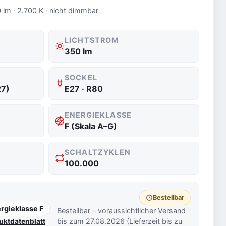
 lm · 2.700 K · nicht dimmbar
LICHTSTROM
350 lm
SOCKEL
27)
E27 · R80
ENERGIEKLASSE
F (Skala A–G)
SCHALTZYKLEN
100.000
Bestellbar
rgieklasse F
Bestellbar – voraussichtlicher Versand
bis zum 27.08.2026 (Lieferzeit bis zu
uktdatenblatt