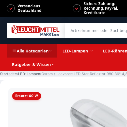
Sichere Zahlung:
Versand aus
Rechnung, PayPal,
Deutschland
Kreditkarte
Artikelnummer oder Suchbegrif
Osram / Ledvance LED Star Reflektor R80 36° 4,8-60W/827
Alle Kategorien
LED-Lampen
LED-Röhre
Ratgeber & Wissen
Startseite
LED-Lampen
Ersetzt 60 W