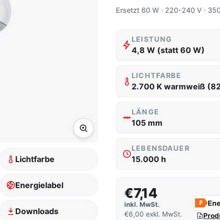
Ersetzt 60 W · 220-240 V · 350
LEISTUNG
4,8 W (statt 60 W)
LICHTFARBE
2.700 K warmweiß (8
LÄNGE
105 mm
LEBENSDAUER
Lichtfarbe
15.000 h
Energielabel
€7,14
Ene
F
inkl. MwSt.
Downloads
€6,00 exkl. MwSt.
Prod