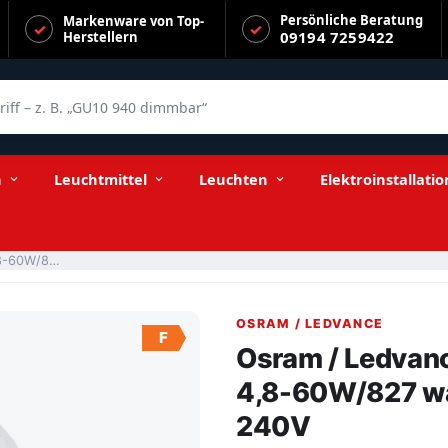
Persönliche Beratung
Markenware von Top-
09194 7259422
Herstellern
f – z. B. „GU10 940 dimmbar“
 warmweiß 350lm E27 220-240V
n
Leuchtmittel
Leuchten
Elektroinstallatio
Osram / Ledvance LED Star Reflektor R80 36° 4,8-60W/827 warmweiß 350lm E27 220-240V
OSRAM / LEDVANCE
F
Osram / Ledvanc
4,8-60W/827 w
240V