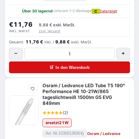
Über 30 lagernd
Lieferzeit 1–2 Werktage
C
Datenblatt
€11,76
9,88 €
exkl. MwSt.
zzgl. Versand
INKL. MWST.
11,76 €
9,88 €
Gesamt:
inkl. /
exkl. MwSt.
−
+
🛒
In den Warenkorb
Osram / Ledvance LED Tube T5 190°
Merken
Performance HE 10-21W/865
tageslichtweiß 1500lm G5 EVG
849mm
(2)
ersetzt
21
W
Osram / Ledvance
Art.-Nr.
1030013606