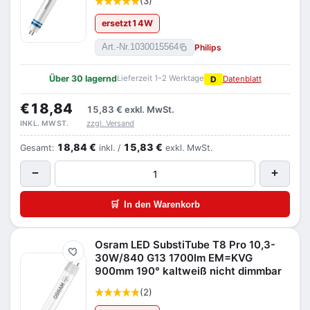
(3)
ersetzt
14
W
Philips
Art.-Nr.
1030015564
Über 30 lagernd
Lieferzeit 1–2 Werktage
D
Datenblatt
€18,84
15,83 €
exkl. MwSt.
zzgl. Versand
INKL. MWST.
18,84 €
15,83 €
Gesamt:
inkl. /
exkl. MwSt.
−
+
🛒
In den Warenkorb
Osram LED SubstiTube T8 Pro 10,3-
Merken
30W/840 G13 1700lm EM=KVG
900mm 190° kaltweiß nicht dimmbar
(2)