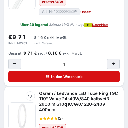
ersetzt
30
W
Osram
Art.-Nr.
1030009353
Über 30 lagernd
Lieferzeit 1–2 Werktage
C
Datenblatt
€9,71
8,16 €
exkl. MwSt.
zzgl. Versand
INKL. MWST.
9,71 €
8,16 €
Gesamt:
inkl. /
exkl. MwSt.
−
+
🛒
In den Warenkorb
Osram / Ledvance LED Tube Ring T9C
Merken
110° Value 24-40W/840 kaltweiß
2900lm G10q KVGAC 220-240V
400mm
(2)
ersetzt
40
W