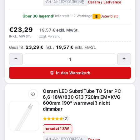
Osram / Ledvance
Art.-Nr.
1030013608
Über 30 lagernd
Lieferzeit 1–2 Werktage
E
Datenblatt
€23,29
19,57 €
exkl. MwSt.
zzgl. Versand
INKL. MWST.
23,29 €
19,57 €
Gesamt:
inkl. /
exkl. MwSt.
−
+
🛒
In den Warenkorb
Osram LED SubstiTube T8 Star PC
Merken
6,6-18W/830 G13 720lm EM=KVG
600mm 190° warmweiß nicht
dimmbar
(2)
ersetzt
18
W
Osram
Art.-Nr.
1030009456