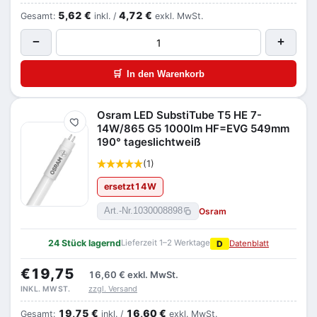
5,62 €
4,72 €
Gesamt:
inkl. /
exkl. MwSt.
−
+
🛒
In den Warenkorb
Osram LED SubstiTube T5 HE 7-
Merken
14W/865 G5 1000lm HF=EVG 549mm
190° tageslichtweiß
(1)
ersetzt
14
W
Osram
Art.-Nr.
1030008898
24 Stück lagernd
Lieferzeit 1–2 Werktage
D
Datenblatt
€19,75
16,60 €
exkl. MwSt.
zzgl. Versand
INKL. MWST.
19,75 €
16,60 €
Gesamt:
inkl. /
exkl. MwSt.