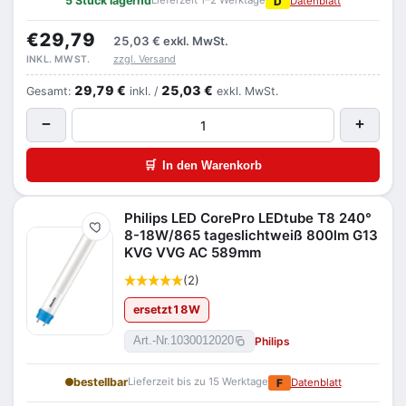
5 Stück lagernd
Lieferzeit 1–2 Werktage
D
Datenblatt
€29,79
25,03 €
exkl. MwSt.
zzgl. Versand
INKL. MWST.
29,79 €
25,03 €
Gesamt:
inkl. /
exkl. MwSt.
−
+
🛒
In den Warenkorb
Philips LED CorePro LEDtube T8 240°
Merken
8-18W/865 tageslichtweiß 800lm G13
KVG VVG AC 589mm
(2)
ersetzt
18
W
Philips
Art.-Nr.
1030012020
bestellbar
Lieferzeit bis zu 15 Werktage
F
Datenblatt