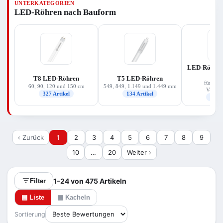
UNTERKATEGORIEN
für Ihre Leuchte, die passende Lichtfarbe
LED-Röhren nach Bauform
(warmweiß bis kaltweiß) und vor allem die
Betriebsart Ihres vorhandenen Vorschaltgeräts.
Das Sortiment deckt Ersatzleistungen von rund 14
bis 58 W ab und stammt überwiegend von
Osram/Ledvance und Philips.
LED-Röhren 
(E
T8 LED-Röhren
T5 LED-Röhren
für elek
60, 90, 120 und 150 cm
549, 849, 1.149 und 1.449 mm
Vorscha
327 Artikel
134 Artikel
126 A
‹ Zurück
1
2
3
4
5
6
7
8
9
10
…
20
Weiter ›
1–24 von 475 Artikeln
Filter
▤ Liste
▦ Kacheln
Sortierung