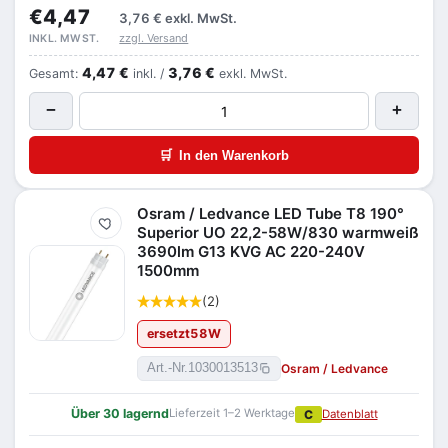
€4,47
3,76 €
exkl. MwSt.
zzgl. Versand
INKL. MWST.
4,47 €
3,76 €
Gesamt:
inkl. /
exkl. MwSt.
−
+
🛒
In den Warenkorb
Osram / Ledvance LED Tube T8 190°
Merken
Superior UO 22,2-58W/830 warmweiß
3690lm G13 KVG AC 220-240V
1500mm
(2)
ersetzt
58
W
Osram / Ledvance
Art.-Nr.
1030013513
Über 30 lagernd
Lieferzeit 1–2 Werktage
C
Datenblatt