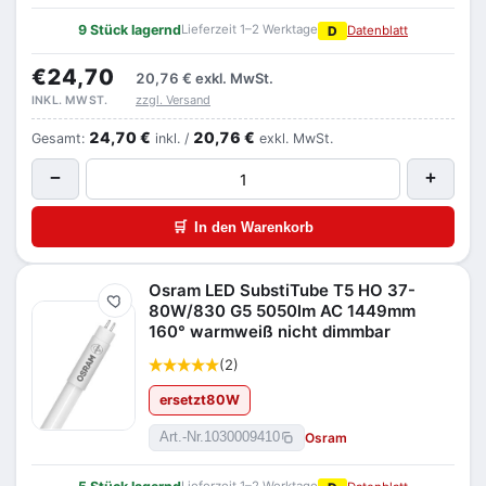
9 Stück lagernd
Lieferzeit 1–2 Werktage
D
Datenblatt
€24,70
20,76 €
exkl. MwSt.
zzgl. Versand
INKL. MWST.
24,70 €
20,76 €
Gesamt:
inkl. /
exkl. MwSt.
−
+
🛒
In den Warenkorb
Osram LED SubstiTube T5 HO 37-
Merken
80W/830 G5 5050lm AC 1449mm
160° warmweiß nicht dimmbar
(2)
ersetzt
80
W
Osram
Art.-Nr.
1030009410