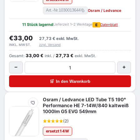
Osram / Ledvance
Art.-Nr.
1030013644
11 Stück lagernd
Lieferzeit 1–2 Werktage
E
Datenblatt
€33,00
27,73 €
exkl. MwSt.
zzgl. Versand
INKL. MWST.
33,00 €
27,73 €
Gesamt:
inkl. /
exkl. MwSt.
−
+
🛒
In den Warenkorb
Osram / Ledvance LED Tube T5 190°
Merken
Performance HE 7-14W/840 kaltweiß
1000lm G5 EVG 549mm
(2)
ersetzt
14
W