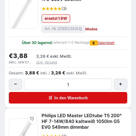
(3)
ersetzt
18
W
Modee
Art.-Nr.
1030013416
Über 30 lagernd
Lieferzeit 1–2 Werktage
E
Datenblatt
€3,88
3,26 €
exkl. MwSt.
zzgl. Versand
INKL. MWST.
3,88 €
3,26 €
Gesamt:
inkl. /
exkl. MwSt.
−
+
🛒
In den Warenkorb
Philips LED Master LEDtube T5 200°
Merken
HF 7-14W/840 kaltweiß 1050lm G5
EVG 549mm dimmbar