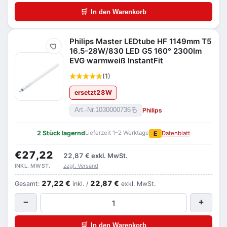
🛒
In den Warenkorb
Philips Master LEDtube HF 1149mm T5
Merken
16.5-28W/830 LED G5 160° 2300lm
EVG warmweiß InstantFit
(1)
ersetzt
28
W
Philips
Art.-Nr.
1030000736
2 Stück lagernd
Lieferzeit 1–2 Werktage
E
Datenblatt
€27,22
22,87 €
exkl. MwSt.
zzgl. Versand
INKL. MWST.
27,22 €
22,87 €
Gesamt:
inkl. /
exkl. MwSt.
−
+
🛒
In den Warenkorb