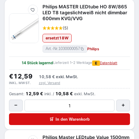
Philips MASTER LEDtube HO 8W/865
Merken
LED T8 tageslichtweiß nicht dimmbar
600mm KVG/VVG
(5)
ersetzt
18
W
Philips
Art.-Nr.
1030000057
14 Stück lagernd
Lieferzeit 1–2 Werktage
E
Datenblatt
€12,59
10,58 €
exkl. MwSt.
zzgl. Versand
INKL. MWST.
12,59 €
10,58 €
Gesamt:
inkl. /
exkl. MwSt.
−
+
🛒
In den Warenkorb
Philips Master LEDtube Value 1500mm