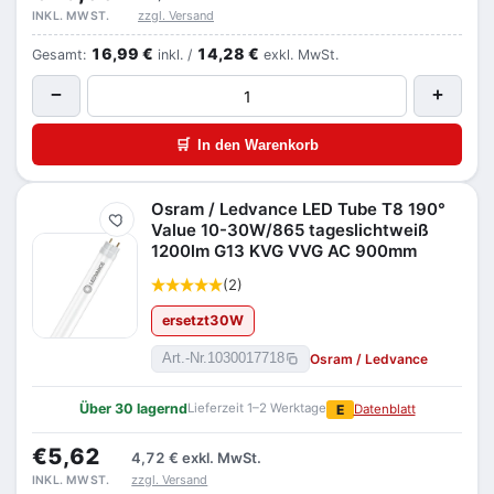
zzgl. Versand
INKL. MWST.
16,99 €
14,28 €
Gesamt:
inkl. /
exkl. MwSt.
−
+
🛒
In den Warenkorb
Osram / Ledvance LED Tube T8 190°
Merken
Value 10-30W/865 tageslichtweiß
1200lm G13 KVG VVG AC 900mm
(2)
ersetzt
30
W
Osram / Ledvance
Art.-Nr.
1030017718
Über 30 lagernd
Lieferzeit 1–2 Werktage
E
Datenblatt
€5,62
4,72 €
exkl. MwSt.
zzgl. Versand
INKL. MWST.