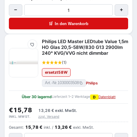
−
+
🛒
In den Warenkorb
Philips LED Master LEDtube Value 1,5m
Merken
HO Glas 20,5-58W/830 G13 2900lm
240° KVG/VVG nicht dimmbar
(1)
ersetzt
58
W
Philips
Art.-Nr.
1030003508
Über 30 lagernd
Lieferzeit 1–2 Werktage
D
Datenblatt
€15,78
13,26 €
exkl. MwSt.
zzgl. Versand
INKL. MWST.
15,78 €
13,26 €
Gesamt:
inkl. /
exkl. MwSt.