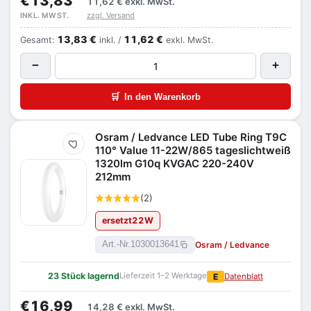
€13,83
11,62 €
exkl. MwSt.
zzgl. Versand
INKL. MWST.
13,83 €
11,62 €
Gesamt:
inkl. /
exkl. MwSt.
−
+
🛒
In den Warenkorb
Osram / Ledvance LED Tube Ring T9C
Merken
110° Value 11-22W/865 tageslichtweiß
1320lm G10q KVGAC 220-240V
212mm
(2)
ersetzt
22
W
Osram / Ledvance
Art.-Nr.
1030013641
23 Stück lagernd
Lieferzeit 1–2 Werktage
E
Datenblatt
€16,99
14,28 €
exkl. MwSt.