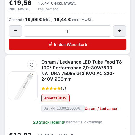
€19,56
16,44 €
exkl. MwSt.
zzgl. Versand
INKL. MWST.
19,56 €
16,44 €
Gesamt:
inkl. /
exkl. MwSt.
−
+
🛒
In den Warenkorb
Osram / Ledvance LED Tube Food T8
Merken
190° Performance 7,9-30W/833
NATURA 750lm G13 KVG AC 220-
240V 900mm
(2)
ersetzt
30
W
Osram / Ledvance
Art.-Nr.
1030013638
23 Stück lagernd
Lieferzeit 1–2 Werktage