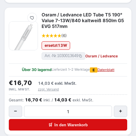
Osram / Ledvance LED Tube T5 190°
Merken
Value 7-13W/840 kaltweiß 850lm G5
EVG 517mm
(6)
ersetzt
13
W
Osram / Ledvance
Art.-Nr.
1030013649
Über 30 lagernd
Lieferzeit 1–2 Werktage
E
Datenblatt
€16,70
14,03 €
exkl. MwSt.
zzgl. Versand
INKL. MWST.
16,70 €
14,03 €
Gesamt:
inkl. /
exkl. MwSt.
−
+
🛒
In den Warenkorb