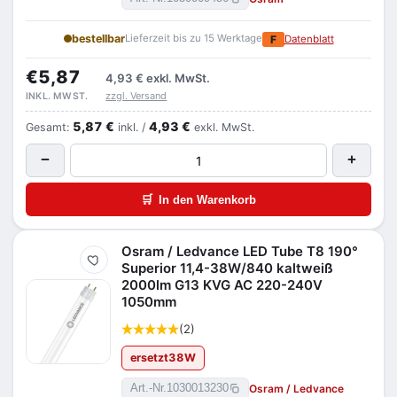
bestellbar
Lieferzeit bis zu 15 Werktage
F
Datenblatt
€5,87
4,93 €
exkl. MwSt.
zzgl. Versand
INKL. MWST.
5,87 €
4,93 €
Gesamt:
inkl. /
exkl. MwSt.
−
+
🛒
In den Warenkorb
Osram / Ledvance LED Tube T8 190°
Merken
Superior 11,4-38W/840 kaltweiß
2000lm G13 KVG AC 220-240V
1050mm
(2)
ersetzt
38
W
Osram / Ledvance
Art.-Nr.
1030013230