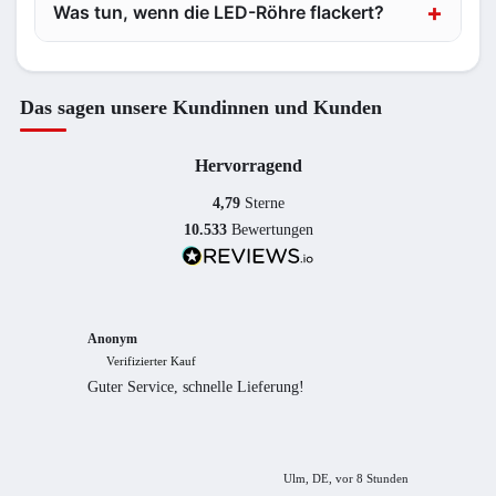
Was tun, wenn die LED-Röhre flackert?
Das sagen unsere Kundinnen und Kunden
Hervorragend
4,79
Sterne
10.533
Bewertungen
Anonym
Anony
Verifizierter Kauf
Verif
Guter Service, schnelle Lieferung!
freundl
empfeh
Ulm, DE, vor 8 Stunden