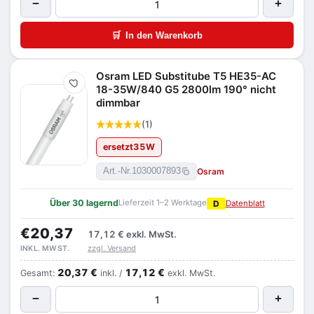
−
+
🛒
In den Warenkorb
Osram LED Substitube T5 HE35-AC
Merken
18-35W/840 G5 2800lm 190° nicht
dimmbar
(1)
ersetzt
35
W
Osram
Art.-Nr.
1030007893
Über 30 lagernd
Lieferzeit 1–2 Werktage
D
Datenblatt
€20,37
17,12 €
exkl. MwSt.
zzgl. Versand
INKL. MWST.
20,37 €
17,12 €
Gesamt:
inkl. /
exkl. MwSt.
−
+