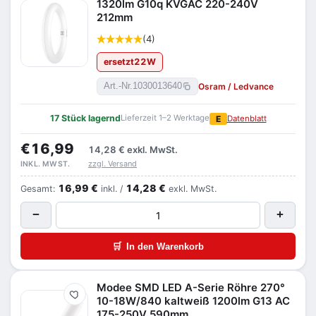
1320lm G10q KVGAC 220-240V
212mm
(4)
ersetzt
22
W
Osram / Ledvance
Art.-Nr.
1030013640
17 Stück lagernd
Lieferzeit 1–2 Werktage
E
Datenblatt
€16,99
14,28 €
exkl. MwSt.
zzgl. Versand
INKL. MWST.
16,99 €
14,28 €
Gesamt:
inkl. /
exkl. MwSt.
−
+
🛒
In den Warenkorb
Modee SMD LED A-Serie Röhre 270°
Merken
10-18W/840 kaltweiß 1200lm G13 AC
175-250V 590mm