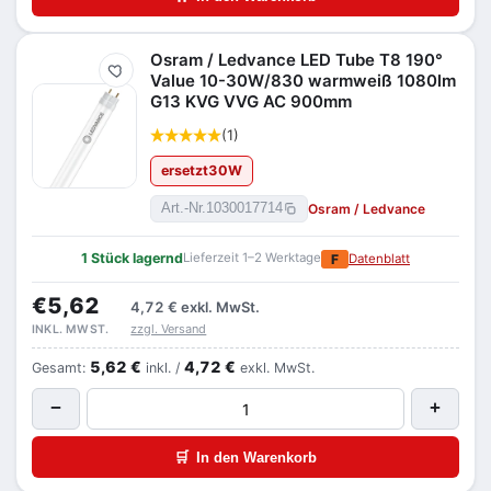
Osram / Ledvance LED Tube T8 190°
Merken
Value 10-30W/830 warmweiß 1080lm
G13 KVG VVG AC 900mm
(1)
ersetzt
30
W
Osram / Ledvance
Art.-Nr.
1030017714
1 Stück lagernd
Lieferzeit 1–2 Werktage
F
Datenblatt
€5,62
4,72 €
exkl. MwSt.
zzgl. Versand
INKL. MWST.
5,62 €
4,72 €
Gesamt:
inkl. /
exkl. MwSt.
−
+
🛒
In den Warenkorb