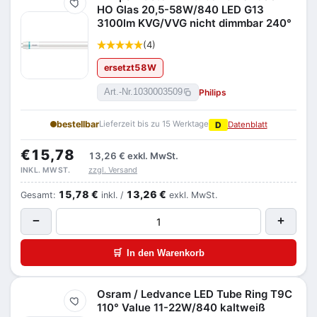
Merken
HO Glas 20,5-58W/840 LED G13
3100lm KVG/VVG nicht dimmbar 240°
(4)
ersetzt
58
W
Philips
Art.-Nr.
1030003509
bestellbar
Lieferzeit bis zu 15 Werktage
D
Datenblatt
€15,78
13,26 €
exkl. MwSt.
zzgl. Versand
INKL. MWST.
15,78 €
13,26 €
Gesamt:
inkl. /
exkl. MwSt.
−
+
🛒
In den Warenkorb
Osram / Ledvance LED Tube Ring T9C
Merken
110° Value 11-22W/840 kaltweiß