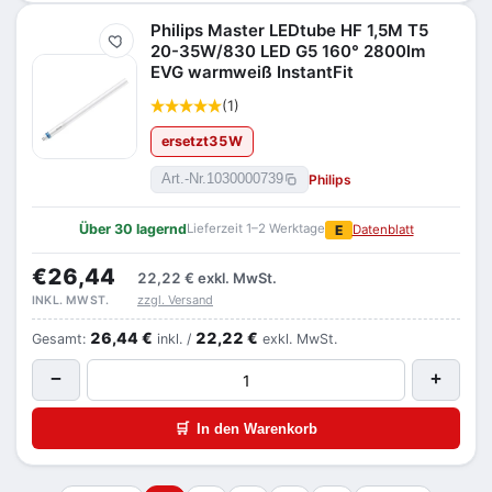
Philips Master LEDtube HF 1,5M T5
Merken
20-35W/830 LED G5 160° 2800lm
EVG warmweiß InstantFit
(1)
ersetzt
35
W
Philips
Art.-Nr.
1030000739
Über 30 lagernd
Lieferzeit 1–2 Werktage
E
Datenblatt
€26,44
22,22 €
exkl. MwSt.
zzgl. Versand
INKL. MWST.
26,44 €
22,22 €
Gesamt:
inkl. /
exkl. MwSt.
−
+
🛒
In den Warenkorb