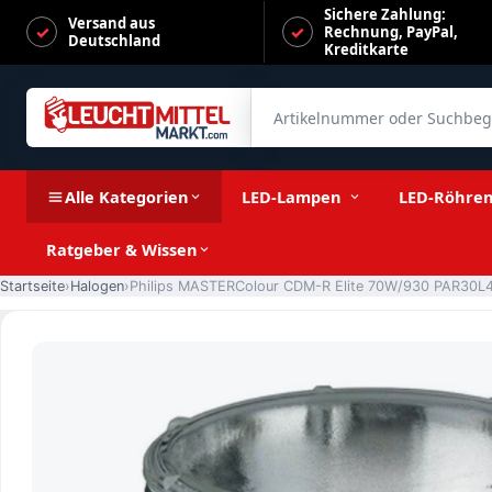
Sichere Zahlung:
Versand aus
Rechnung, PayPal,
Deutschland
Kreditkarte
Artikelnummer oder Suchbegrif
Philips MASTERColour CDM-R Elite 70W/930 PAR30L40 E27
Alle Kategorien
LED-Lampen
LED-Röhre
Ratgeber & Wissen
Startseite
Halogen
Philips MASTERColour CDM-R Elite 70W/930 PAR30L