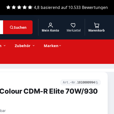
4,8
basierend auf
10.533
Bewertungen
Suchen
Mein Konto
Merkzettel
Warenkorb
79,34 € inkl. MwSt.
Stückzahl
−
+
In den Warenkorb
66,67 € exkl. MwSt.
n
Zubehör
Marken
Art.-Nr.
1010000994
Colour CDM-R Elite 70W/930
mbar