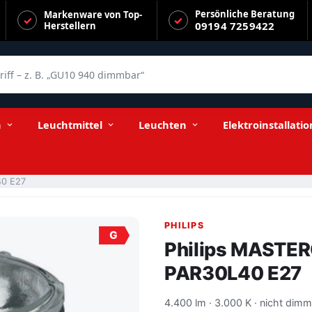
Persönliche Beratung
Markenware von Top-
09194 7259422
Herstellern
f – z. B. „GU10 940 dimmbar“
n
Leuchtmittel
Leuchten
Elektroinstallatio
40 E27
PHILIPS
G
Philips MASTER
PAR30L40 E27
4.400 lm · 3.000 K · nicht dim