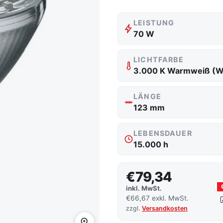
LEISTUNG
70 W
LICHTFARBE
LÄNGE
123 mm
LEBENSDAUER
15.000 h
€79,34
inkl. MwSt.
€66,67 exkl. MwSt.
zzgl.
Versandkosten