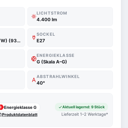
LICHTSTROM
4.400 lm
SOCKEL
3.000 K Warmweiß (WW) (930)
E27
ENERGIEKLASSE
G (Skala A–G)
ABSTRAHLWINKEL
40°
Energieklasse G
Aktuell lagernd: 9 Stück
G
Lieferzeit 1–2 Werktage*
Produktdatenblatt