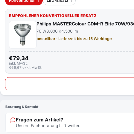
Konventionell
1
LED-Ersatz
1
EMPFOHLENER KONVENTIONELLER ERSATZ
Philips MASTERColour CDM-R Elite 70W/9
70 W
3.000 K
4.500 lm
bestellbar · Lieferzeit bis zu 15 Werktage
€79,34
inkl. MwSt.
€66,67 exkl. MwSt.
Beratung & Kontakt
Fragen zum Artikel?
Unsere Fachberatung hilft weiter.