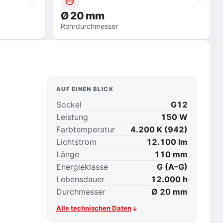
Ø 20 mm
Rohrdurchmesser
AUF EINEN BLICK
Sockel
G12
Leistung
150 W
Farbtemperatur
4.200 K (942)
Lichtstrom
12.100 lm
Länge
110 mm
Energieklasse
G (A–G)
Lebensdauer
12.000 h
Durchmesser
Ø 20 mm
Alle technischen Daten