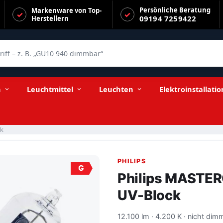
Persönliche Beratung
Markenware von Top-
09194 7259422
Herstellern
f – z. B. „GU10 940 dimmbar“
n
Leuchtmittel
Leuchten
Elektroinstallatio
k
PHILIPS
G
Philips MASTE
UV-Block
12.100 lm · 4.200 K · nicht dim