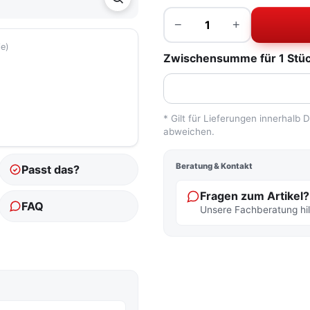
Menge
−
+
ie)
Zwischensumme für 1 Stück
tfarbe
* Gilt für Lieferungen innerhalb
abweichen.
Beratung & Kontakt
Passt das?
Fragen zum Artikel?
FAQ
Unsere Fachberatung hilf