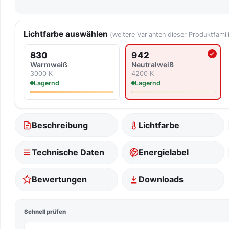
Lichtfarbe auswählen
(weitere Varianten dieser Produktfamil
830
942
Aktuell ausgewählte Lich
Warmweiß
Neutralweiß
3000 K
4200 K
Lagernd
Lagernd
Beschreibung
Lichtfarbe
Technische Daten
Energielabel
Bewertungen
Downloads
Schnell prüfen