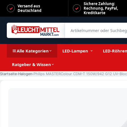
Sichere Zahlung:
Versand aus
Rechnung, PayPal,
Deutschland
Kreditkarte
Artikelnummer oder Suchbegrif
Philips MASTERColour CDM-T 150W/942 G12 UV-Block
Alle Kategorien
LED-Lampen
LED-Röhre
Ratgeber & Wissen
Startseite
Halogen
Philips MASTERColour CDM-T 150W/942 G12 UV-Bloc