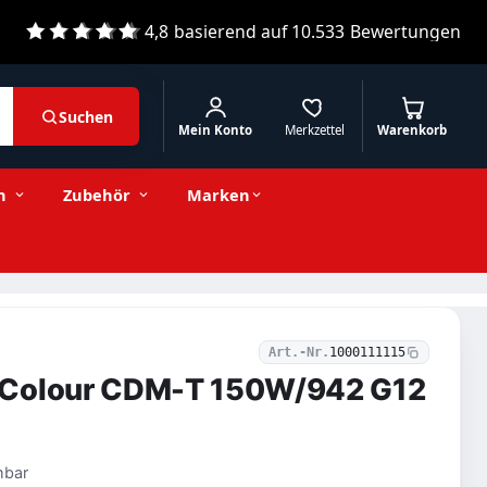
4,8
basierend auf
10.533
Bewertungen
Suchen
Mein Konto
Merkzettel
Warenkorb
49,59 € inkl. MwSt.
Stückzahl
−
+
In den Warenkorb
41,67 € exkl. MwSt.
n
Zubehör
Marken
Art.-Nr.
1000111115
RColour CDM-T 150W/942 G12
mbar