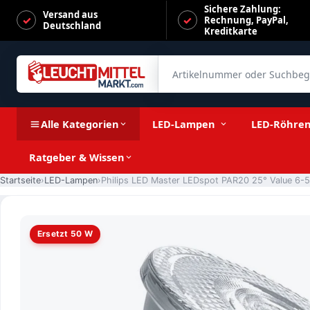
Sichere Zahlung:
Versand aus
Rechnung, PayPal,
Deutschland
Kreditkarte
Artikelnummer oder Suchbegrif
Philips LED Master LEDspot PAR20 25° Value 6-50W/927 wa
Alle Kategorien
LED-Lampen
LED-Röhre
Ratgeber & Wissen
Startseite
LED-Lampen
Ersetzt 50 W