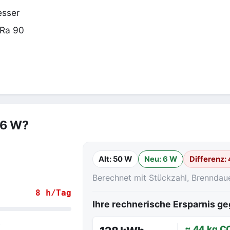
esser
 Ra 90
 6 W?
Alt: 50 W
Neu: 6 W
Differenz:
Berechnet mit Stückzahl, Brenndau
8 h/Tag
Ihre rechnerische Ersparnis 
.
≈ 44 kg C