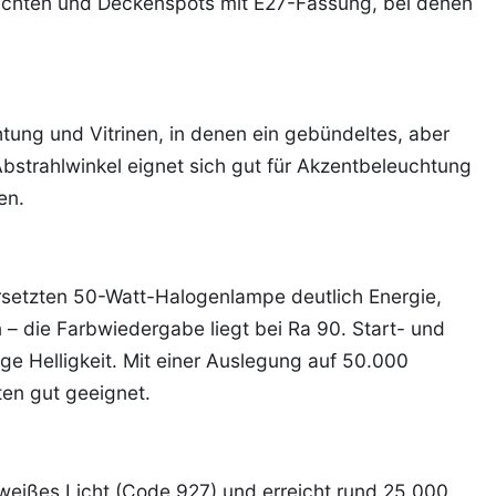
leuchten und Deckenspots mit E27-Fassung, bei denen
ung und Vitrinen, in denen ein gebündeltes, aber
Abstrahlwinkel eignet sich gut für Akzentbeleuchtung
en.
setzten 50-Watt-Halogenlampe deutlich Energie,
– die Farbwiedergabe liegt bei Ra 90. Start- und
ge Helligkeit. Mit einer Auslegung auf 50.000
ten gut geeignet.
mweißes Licht (Code 927) und erreicht rund 25.000