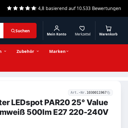
4,8
basierend auf
10.533
Bewertungen
Suchen
Mein Konto
Merkzettel
Warenkorb
13,04 € inkl. MwSt.
Stückzahl
−
+
In den Warenkorb
10,96 € exkl. MwSt.
n
Zubehör
Marken
Art.-Nr.
1030011967
ter LEDspot PAR20 25° Value
mweiß 500lm E27 220-240V