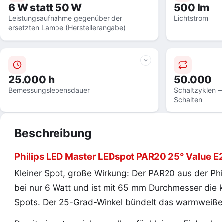
6 W statt 50 W
500 lm
Leistungsaufnahme gegenüber der
Lichtstrom
ersetzten Lampe (Herstellerangabe)
25.000 h
50.000
Bemessungslebensdauer
Schaltzyklen —
Schalten
Beschreibung
Philips LED Master LEDspot PAR20 25° Value
Kleiner Spot, große Wirkung: Der PAR20 aus der Ph
bei nur 6 Watt und ist mit 65 mm Durchmesser die
Spots. Der 25-Grad-Winkel bündelt das warmweiße