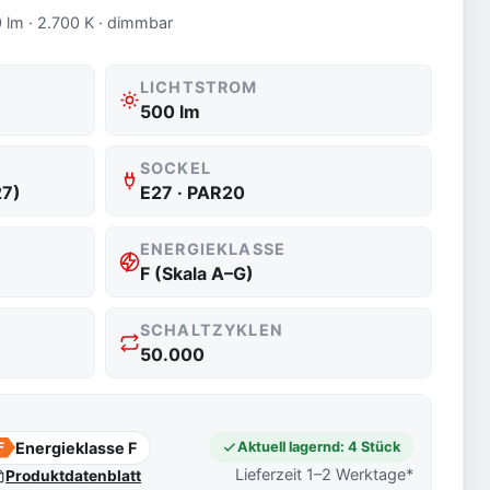
 lm · 2.700 K · dimmbar
LICHTSTROM
500 lm
SOCKEL
27)
E27 · PAR20
ENERGIEKLASSE
F (Skala A–G)
SCHALTZYKLEN
50.000
Energieklasse F
Aktuell lagernd: 4 Stück
F
Lieferzeit 1–2 Werktage*
Produktdatenblatt