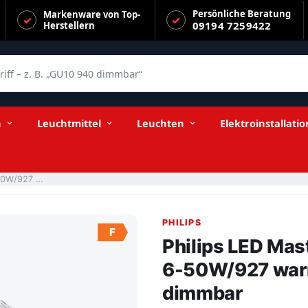
Persönliche Beratung
Markenware von Top-
09194 7259422
Herstellern
f – z. B. „GU10 940 dimmbar“
rmweiß 500lm E27 220-240V dimmbar
n
Leuchtmittel
Leuchten
Elektroinstallatio
Philips LED Master LEDspot PAR20 25° Value 6-50W/927 warmweiß 500lm E27 220-240V dimmbar
PHILIPS
F
Philips LED Mas
6-50W/927 war
dimmbar