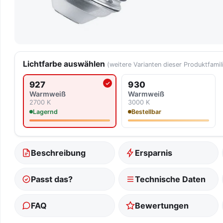
Lichtfarbe auswählen
(weitere Varianten dieser Produktfamil
927
930
Aktuell ausgewählte Lichtfarbe
Warmweiß
Warmweiß
2700 K
3000 K
Lagernd
Bestellbar
Beschreibung
Ersparnis
Passt das?
Technische Daten
FAQ
Bewertungen