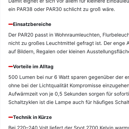
Damit eignet er sich vor allem für kleinere Einbau
ein PAR38 oder PAR30 schlicht zu groß wäre.
Einsatzbereiche
Der PAR20 passt in Wohnraumleuchten, Flurbeleucht
nicht zu großes Leuchtmittel gefragt ist. Der enge 
auf Bildern, Regalen oder kleinen Ausstellungsfläch
Vorteile im Alltag
500 Lumen bei nur 6 Watt sparen gegenüber der er
ohne bei der Lichtqualität Kompromisse einzugehen 
Aufwärmzeit von je 0,5 Sekunden sorgen für soforti
Schaltzyklen ist die Lampe auch für häufiges Schal
Technik in Kürze
Bei 220–240 Volt liefert der Spot 2700 Kelvin war