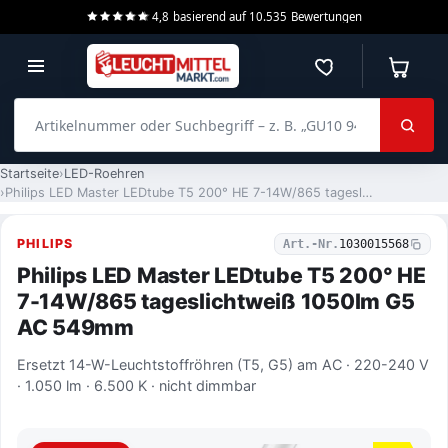
4,8
basierend auf
10.535
Bewertungen
Merkzettel
Warenko
Artikelnummer oder Suchbegriff – z. B. „GU10 940 dimmbar“
Startseite
LED-Roehren
Philips LED Master LEDtube T5 200° HE 7-14W/865 tageslichtweiß 1050lm G5 AC 549mm
PHILIPS
Art.-Nr.
1030015568
Philips LED Master LEDtube T5 200° HE
7-14W/865 tageslichtweiß 1050lm G5
AC 549mm
Ersetzt 14-W-Leuchtstoffröhren (T5, G5) am AC · 220-240 V
· 1.050 lm · 6.500 K · nicht dimmbar