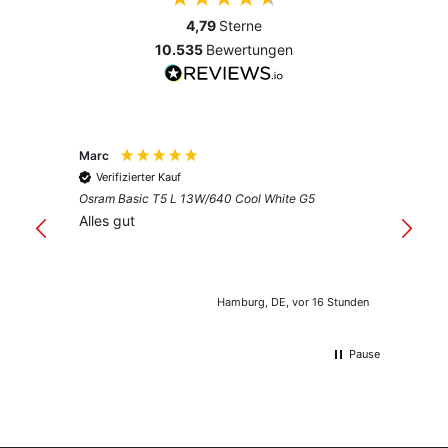
4,79
Sterne
10.535
Bewertungen
Marc
Anony
Verifizierter Kauf
Verif
Osram Basic T5 L 13W/640 Cool White G5
Guter 
Alles gut
Hamburg, DE, vor 16 Stunden
Pause