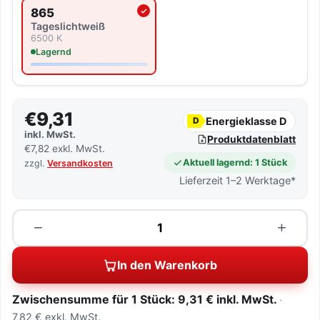
865
Aktuell ausgewählte Lichtfarbe
Tageslicht­weiß
6500 K
Lagernd
€9,31
Energieklasse D
D
inkl. MwSt.
Produktdatenblatt
€7,82 exkl. MwSt.
Aktuell lagernd: 1 Stück
zzgl.
Versandkosten
Lieferzeit 1–2 Werktage*
Menge
−
+
In den Warenkorb
Zwischensumme für 1 Stück: 9,31 € inkl. MwSt.
7,82 € exkl. MwSt.