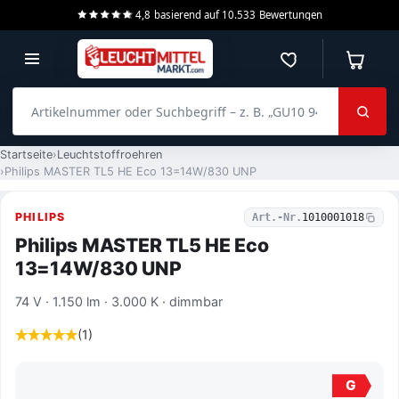
4,8
basierend auf
10.533
Bewertungen
Merkzettel
Warenko
Artikelnummer oder Suchbegriff – z. B. „GU10 940 dimmbar“
Startseite
Leuchtstoffroehren
Philips MASTER TL5 HE Eco 13=14W/830 UNP
PHILIPS
Art.-Nr.
1010001018
Philips MASTER TL5 HE Eco
13=14W/830 UNP
74 V · 1.150 lm · 3.000 K · dimmbar
(1)
G