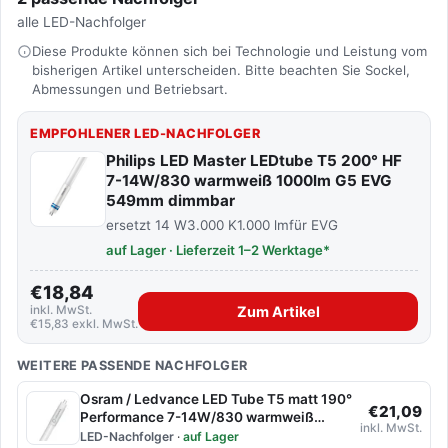
alle LED-Nachfolger
Diese Produkte können sich bei Technologie und Leistung vom
bisherigen Artikel unterscheiden. Bitte beachten Sie Sockel,
Abmessungen und Betriebsart.
EMPFOHLENER LED-NACHFOLGER
Philips LED Master LEDtube T5 200° HF
7-14W/830 warmweiß 1000lm G5 EVG
549mm dimmbar
ersetzt 14 W
3.000 K
1.000 lm
für EVG
auf Lager · Lieferzeit 1–2 Werktage*
€18,84
inkl. MwSt.
Zum Artikel
€15,83 exkl. MwSt.
WEITERE PASSENDE NACHFOLGER
Osram / Ledvance LED Tube T5 matt 190°
€21,09
Performance 7-14W/830 warmweiß
inkl. MwSt.
1000lm G5 EVG 549mm
LED-Nachfolger
·
auf Lager