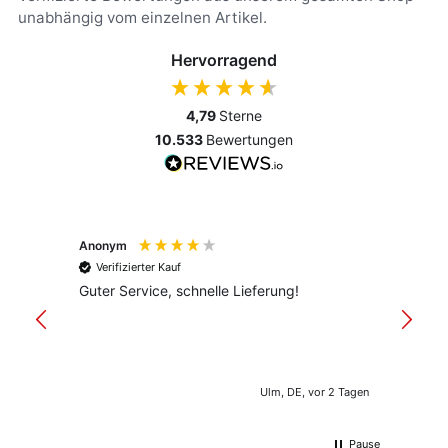
unabhängig vom einzelnen Artikel.
Hervorragend
4,79
Sterne
10.533
Bewertungen
Anonym
Anony
Verifizierter Kauf
Verif
Guter Service, schnelle Lieferung!
freund
versan
Ulm, DE, vor 2 Tagen
Pause