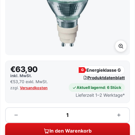
€63,90
Energieklasse G
G
inkl. MwSt.
Produktdatenblatt
€53,70 exkl. MwSt.
Aktuell lagernd: 6 Stück
zzgl.
Versandkosten
Lieferzeit 1–2 Werktage*
Menge
−
+
In den Warenkorb