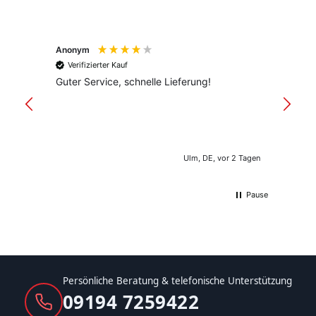
Anonym
Anony
Verifizierter Kauf
Verif
Guter Service, schnelle Lieferung!
freund
versan
Ulm, DE, vor 2 Tagen
Pause
Persönliche Beratung & telefonische Unterstützung
09194 7259422