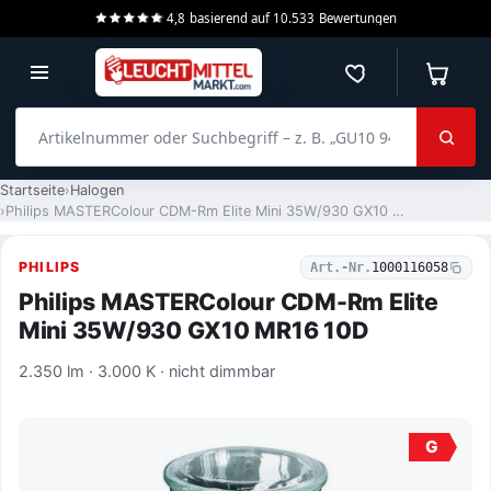
4,8
basierend auf
10.533
Bewertungen
Merkzettel
Warenko
Artikelnummer oder Suchbegriff – z. B. „GU10 940 dimmbar“
Startseite
Halogen
Philips MASTERColour CDM-Rm Elite Mini 35W/930 GX10 MR16 10D
PHILIPS
Art.-Nr.
1000116058
Philips MASTERColour CDM-Rm Elite
Mini 35W/930 GX10 MR16 10D
2.350 lm · 3.000 K · nicht dimmbar
G