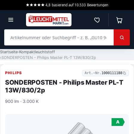
4,8
basierend auf
10.533
Bewertungen
Merkzettel
Warenko
Artikelnummer oder Suchbegriff – z. B. „GU10 940 dimmbar“
Startseite
Kompaktleuchtstoff
SONDERPOSTEN - Philips Master PL-T 13W/830/2p
PHILIPS
Art.-Nr.
1000111188
SONDERPOSTEN - Philips Master PL-T
13W/830/2p
900 lm · 3.000 K
A