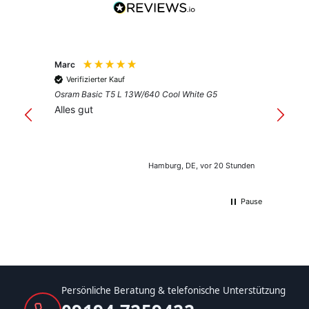
Marc
Anony
Verifizierter Kauf
Verif
Osram Basic T5 L 13W/640 Cool White G5
Guter 
Alles gut
Hamburg, DE, vor 20 Stunden
Pause
Persönliche Beratung & telefonische Unterstützung