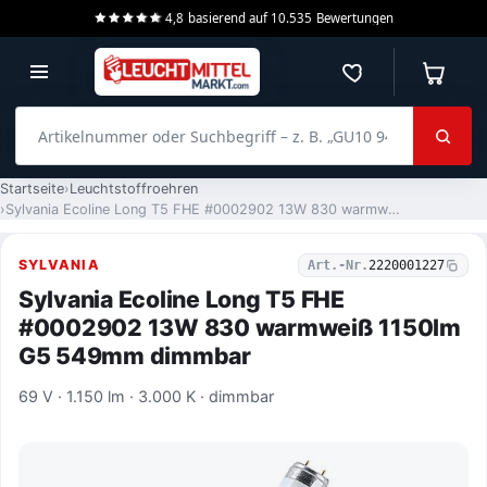
4,8
basierend auf
10.535
Bewertungen
Merkzettel
Warenko
Artikelnummer oder Suchbegriff – z. B. „GU10 940 dimmbar“
Startseite
Leuchtstoffroehren
Sylvania Ecoline Long T5 FHE #0002902 13W 830 warmweiß 1150lm G5 549mm dimmbar
SYLVANIA
Art.-Nr.
2220001227
Sylvania Ecoline Long T5 FHE
#0002902 13W 830 warmweiß 1150lm
G5 549mm dimmbar
69 V · 1.150 lm · 3.000 K · dimmbar