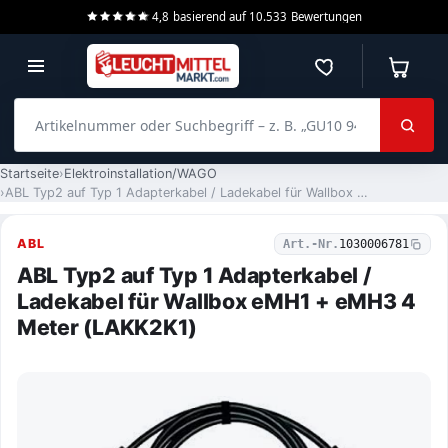
4,8
basierend auf
10.533
Bewertungen
Merkzettel
Warenko
Artikelnummer oder Suchbegriff – z. B. „GU10 940 dimmbar“
Startseite
Elektroinstallation/WAGO
ABL Typ2 auf Typ 1 Adapterkabel / Ladekabel für Wallbox eMH1 + eMH3 4 Meter (LAKK2K1)
ABL
Art.-Nr.
1030006781
ABL Typ2 auf Typ 1 Adapterkabel /
Ladekabel für Wallbox eMH1 + eMH3 4
Meter (LAKK2K1)