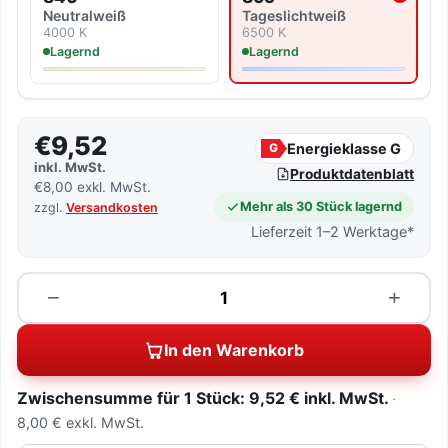
Neutralweiß
Tageslicht­weiß
4000 K
6500 K
Lagernd
Lagernd
€9,52
Energieklasse G
G
inkl. MwSt.
Produktdatenblatt
€8,00 exkl. MwSt.
Mehr als 30 Stück lagernd
zzgl.
Versandkosten
Lieferzeit 1–2 Werktage*
Menge
−
+
In den Warenkorb
Zwischensumme für 1 Stück: 9,52 € inkl. MwSt.
8,00 € exkl. MwSt.