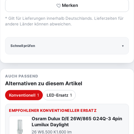
Merken
* Gilt für Lieferungen innerhalb Deutschlands. Lieferzeiten für
andere Länder können abweichen.
Schnell prüfen
AUCH PASSEND
Alternativen zu diesem Artikel
Konventionell
1
LED-Ersatz
1
EMPFOHLENER KONVENTIONELLER ERSATZ
Osram Dulux D/E 26W/865 G24Q-3 4pin
Lumilux Daylight
26 W
6.500 K
1.600 lm