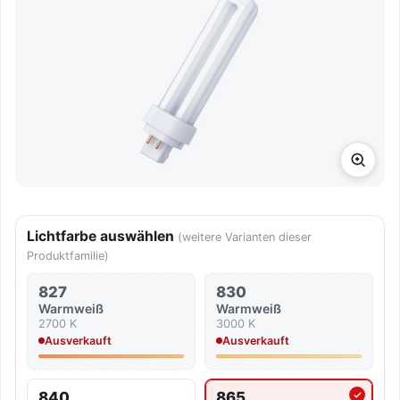
Lichtfarbe auswählen
(weitere Varianten dieser
Produktfamilie)
827
830
Warmweiß
Warmweiß
2700 K
3000 K
Ausverkauft
Ausverkauft
840
865
Aktuell ausgewählte Lichtf