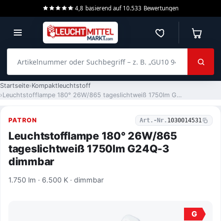
4,8
basierend auf
10.533
Bewertungen
Merkzettel
Warenko
Artikelnummer oder Suchbegriff – z. B. „GU10 940 dimmbar“
Startseite
Kompaktleuchtstoff
Leuchtstofflampe 180° 26W/865 tageslichtweiß 1750lm G24Q-3 dimmbar
PATRON
Art.-Nr.
1030014531
Leuchtstofflampe 180° 26W/865
tageslichtweiß 1750lm G24Q-3
dimmbar
1.750 lm · 6.500 K · dimmbar
G