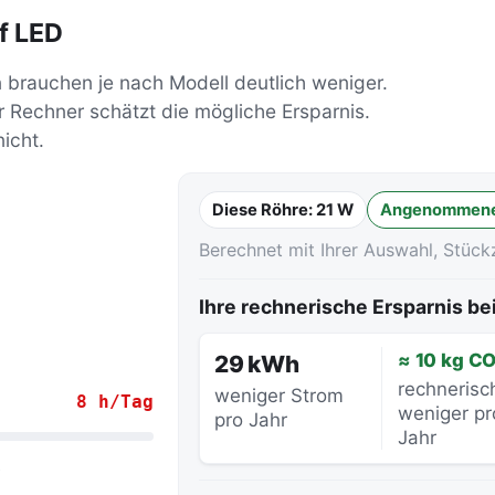
f LED
 brauchen je nach Modell deutlich weniger.
Rechner schätzt die mögliche Ersparnis.
icht.
Diese Röhre:
21 W
Angenommene
Berechnet mit Ihrer Auswahl, Stück
Ihre rechnerische Ersparnis b
≈ 10 kg CO
29 kWh
rechnerisc
weniger Strom
8 h/Tag
weniger pr
pro Jahr
Jahr
.