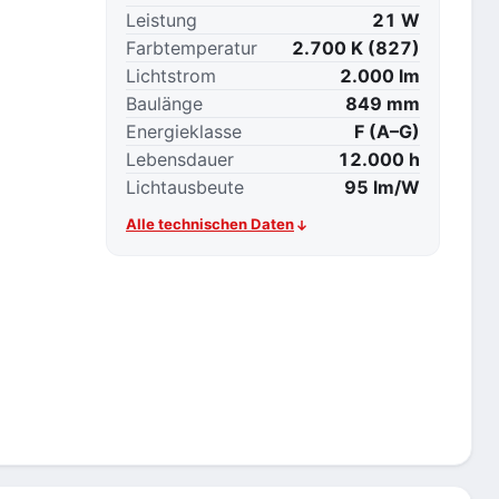
Leistung
21 W
Farbtemperatur
2.700 K (827)
Lichtstrom
2.000 lm
Baulänge
849 mm
Energieklasse
F (A–G)
Lebensdauer
12.000 h
Lichtausbeute
95 lm/W
Alle technischen Daten