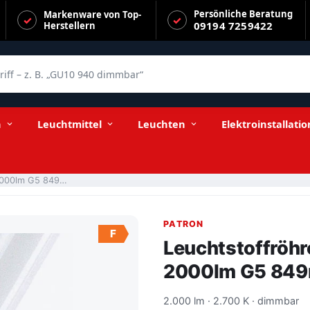
Persönliche Beratung
Markenware von Top-
09194 7259422
Herstellern
f – z. B. „GU10 940 dimmbar“
dimmbar
n
Leuchtmittel
Leuchten
Elektroinstallatio
Leuchtstoffröhre T5 21W/827 warmweiß 2000lm G5 849mm dimmbar
PATRON
F
Leuchtstoffröh
2000lm G5 84
2.000 lm · 2.700 K · dimmbar