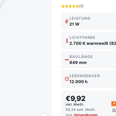
(1)
LEISTUNG
21 W
LICHTFARBE
2.700 K warmweiß (8
BAULÄNGE
849 mm
LEBENSDAUER
12.000 h
€9,92
F
inkl. MwSt.
€8,34 exkl. MwSt.
zzgl.
Versandkosten