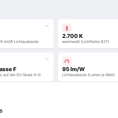
2.700 K
95 lm/W Lichtausbeute
warmweiß (Lichtfarbe 827)
asse F
95 lm/W
nz auf der EU-Skala A–G
Lichtausbeute (Lumen je Watt)
T5