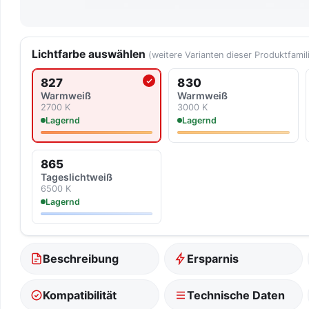
Lichtfarbe auswählen
(weitere Varianten dieser Produktfamil
827
830
Aktuell ausgewählte Lichtfarbe
Warmweiß
Warmweiß
2700 K
3000 K
Lagernd
Lagernd
865
Tageslicht­weiß
6500 K
Lagernd
Beschreibung
Ersparnis
Kompatibilität
Technische Daten