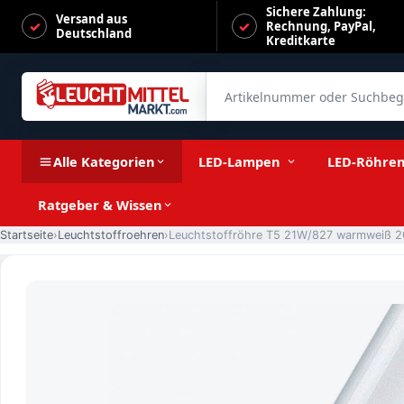
Sichere Zahlung:
Versand aus
Rechnung, PayPal,
Deutschland
Kreditkarte
Artikelnummer oder Suchbegrif
Leuchtstoffröhre T5 21W/827 warmweiß 2000lm G5 849mm 
Alle Kategorien
LED-Lampen
LED-Röhre
Ratgeber & Wissen
Startseite
Leuchtstoffroehren