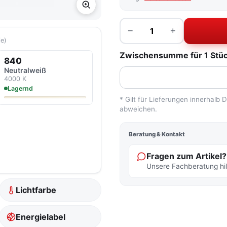
Menge
−
+
ie)
Zwischensumme für 1 Stück
840
Neutralweiß
4000 K
Lagernd
* Gilt für Lieferungen innerhalb
abweichen.
Beratung & Kontakt
Fragen zum Artikel?
Unsere Fachberatung hilf
Lichtfarbe
Energielabel