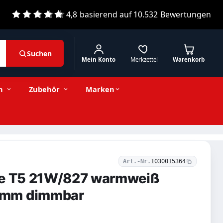
4,8
basierend auf
10.532
Bewertungen
Suchen
Mein Konto
Merkzettel
Warenkorb
9,92 € inkl. MwSt.
Stückzahl
−
+
In den Warenkorb
8,34 € exkl. MwSt.
n
Zubehör
Marken
Art.-Nr.
1030015364
re T5 21W/827 warmweiß
9mm dimmbar