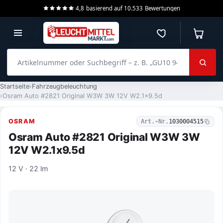
4,8
basierend auf
10.533
Bewertungen
Merkzettel
Warenko
Artikelnummer oder Suchbegriff – z. B. „GU10 940 dimmbar“
Startseite
Fahrzeugbeleuchtung
Osram Auto #2821 Original W3W 3W 12V W2.1x9.5d
OSRAM
Art.-Nr.
1030004515
Osram Auto #2821 Original W3W 3W
12V W2.1x9.5d
12 V · 22 lm