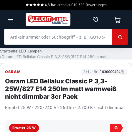
4,8
basierend auf
10.533
Bewertungen
Merkzettel
Warenko
Artikelnummer oder Suchbegriff – z. B. „GU10 940 dimmbar“
Startseite
LED-Lampen
Osram LED Bellalux Classic P 3,3-25W/827 E14 250lm matt warmweiß nicht dimmbar 3er Pack
OSRAM
Art.-Nr.
1030009494
Osram LED Bellalux Classic P 3,3-
25W/827 E14 250lm matt warmweiß
nicht dimmbar 3er Pack
Ersetzt 25 W · 220-240 V · 250 lm · 2.700 K · nicht dimmbar
G
Ersetzt 25 W