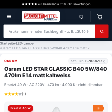
4,8
basierend auf
10.532
Bewertungen
Merkzettel
Warenko
Artikelnummer oder Suchbegriff – z. B. „GU10 940 dimmbar“
Startseite
LED-Lampen
Osram LED STAR CLASSIC B40 5W/840 470lm E14 matt kaltweiss
OSRAM
Art.-Nr.
1020000215
Osram LED STAR CLASSIC B40 5W/840
470lm E14 matt kaltweiss
Ersetzt 40 W · AC 220V · 470 lm · 4.000 K · nicht dimmbar
(1)
F
Ersetzt 40 W