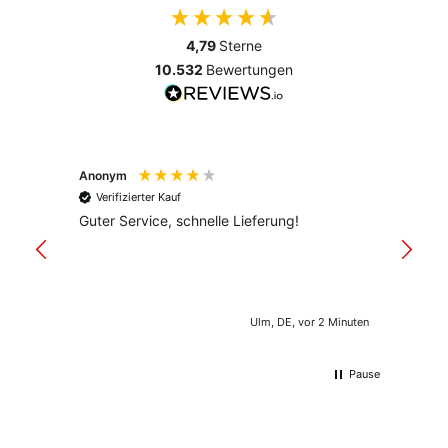
4,79
Sterne
10.532
Bewertungen
Anonym
Anony
Verifizierter Kauf
Verif
Guter Service, schnelle Lieferung!
freund
versan
Ulm, DE, vor 2 Minuten
Pause