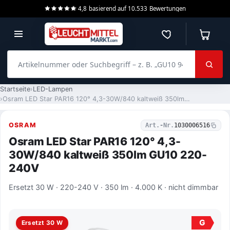
4,8
basierend auf
10.533
Bewertungen
Merkzettel
Warenko
Artikelnummer oder Suchbegriff – z. B. „GU10 940 dimmbar“
Startseite
LED-Lampen
Osram LED Star PAR16 120° 4,3-30W/840 kaltweiß 350lm GU10 220-240V
OSRAM
Art.-Nr.
1030006516
Osram LED Star PAR16 120° 4,3-
30W/840 kaltweiß 350lm GU10 220-
240V
Ersetzt 30 W · 220-240 V · 350 lm · 4.000 K · nicht dimmbar
G
Ersetzt 30 W