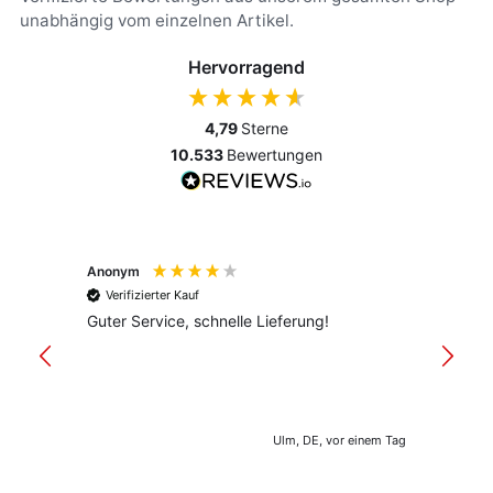
unabhängig vom einzelnen Artikel.
Hervorragend
4,79
Sterne
10.533
Bewertungen
Anonym
Anony
Verifizierter Kauf
Verif
Guter Service, schnelle Lieferung!
freund
versan
Ulm, DE, vor einem Tag