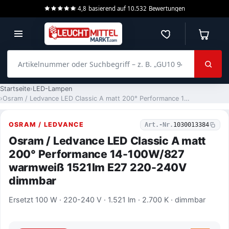
4,8
basierend auf
10.532
Bewertungen
Merkzettel
Warenko
Artikelnummer oder Suchbegriff – z. B. „GU10 940 dimmbar“
Startseite
LED-Lampen
Osram / Ledvance LED Classic A matt 200° Performance 14-100W/827 warmweiß 1521lm E27 220-240V dimmbar
OSRAM / LEDVANCE
Art.-Nr.
1030013384
Osram / Ledvance LED Classic A matt
200° Performance 14-100W/827
warmweiß 1521lm E27 220-240V
dimmbar
Ersetzt 100 W · 220-240 V · 1.521 lm · 2.700 K · dimmbar