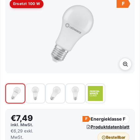
F
Ersetzt 100 W
€7,49
Energieklasse F
F
inkl. MwSt.
Produktdatenblatt
€6,29 exkl.
MwSt.
Bestellbar