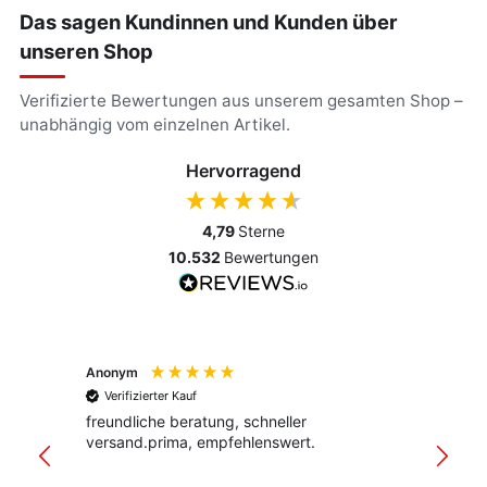
Das sagen Kundinnen und Kunden über
unseren Shop
Verifizierte Bewertungen aus unserem gesamten Shop –
unabhängig vom einzelnen Artikel.
Hervorragend
4,79
Sterne
10.532
Bewertungen
Anonym
Anony
Verifizierter Kauf
Verif
freundliche beratung, schneller
Schnel
versand.prima, empfehlenswert.
Verpac
klar st